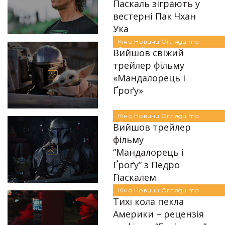
Паскаль зіграють у
вестерні Пак Чхан
Автор:
Аліна Бондарєва
Ука
Кіно
Новини
Огляди та
01.05.2026
Рецензії
Вийшов свіжий
трейлер фільму
«Мандалорець і
Ґроґу»
Автор:
Аліна Бондарєва
17.02.2026
Кіно
Новини
Огляди та
Рецензії
Вийшов трейлер
фільму
“Мандалорець і
Ґроґу” з Педро
Автор:
Єгор Бунін
Паскалем
Кіно
Новини
Огляди та
22.09.2025
Рецензії
Тихі кола пекла
Америки – рецензія