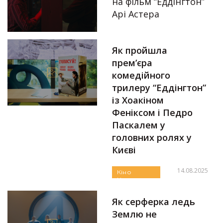
на фільм “Еддінгтон”
Арі Астера
Автор:
Аліна Бондарєва
20.08.2025
Як пройшла
прем’єра
комедійного
трилеру “Еддінгтон”
із Хоакіном
Феніксом і Педро
Паскалем у
головних ролях у
Києві
14.08.2025
Кіно
Новини
Автор:
Аліна Бондарєва
Огляди та
Рецензії
Як серферка ледь
Землю не