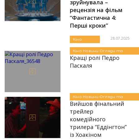
зруйнувала –
рецензія на фільм
“Фантастична 4:
Перші кроки”
28.07.2025
Кіно
Новини
Автор:Оксана Гончарук
Огляди та
Кіно
Новини
Огляди та
Рецензії
Рецензії
Кращі ролі Педро
Паскаля
22.07.2025
Автор:
Єгор Бунін
Кіно
Новини
Огляди та
Рецензії
Вийшов фінальний
трейлер
комедійного
трилера “Еддінгтон”
Автор:
Аліна Бондарєва
із Хоакіном