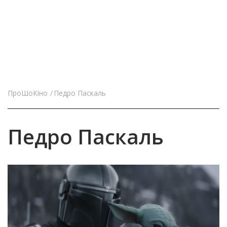
ПроШоКіно
Педро Паскаль
Педро Паскаль