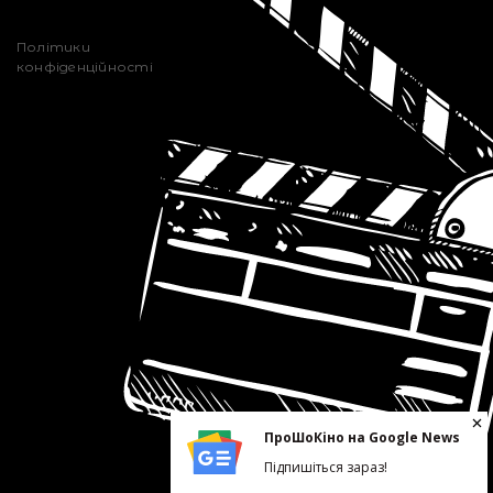
Політики
конфіденційності
ПроШоКіно на Google News
Підпишіться зараз!