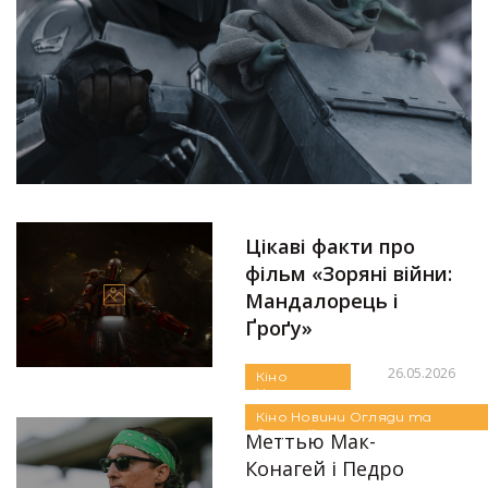
Цікаві факти про
фільм «Зоряні війни:
Мандалорець і
Ґроґу»
26.05.2026
Кіно
Новини
Автор:
Аліна Бондарєва
Огляди та
Кіно
Новини
Огляди та
Рецензії
Рецензії
Меттью Мак-
Конагей і Педро