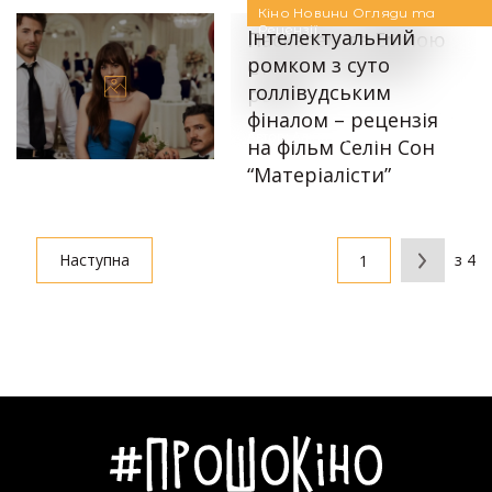
Феніксом, Педро
Кіно
Новини
Огляди та
Рецензії
Інтелектуальний
Паскалем та Еммою
ромком з суто
Стоун у головних
голлівудським
ролях
фіналом – рецензія
14.07.2025
Автор:
Аліна Бондарєва
на фільм Селін Сон
“Матеріалісти”
16.06.2025
Наступна
з 4