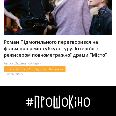
Роман Підмогильного перетворився на
фільм про рейв-субкультуру. Інтервʼю з
режисером повнометражної драми “Місто”
Автор:
Оксана Гончарук
Кіно
Новини
Огляди та Рецензії
28.07.2026