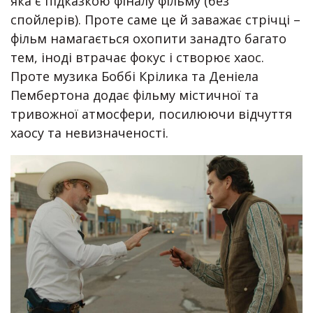
яка є підказкою фіналу фільму (без
спойлерів). Проте саме це й заважає стрічці –
фільм намагається охопити занадто багато
тем, іноді втрачає фокус і створює хаос.
Проте музика Боббі Крілика та Деніела
Пембертона додає фільму містичної та
тривожної атмосфери, посилюючи відчуття
хаосу та невизначеності.