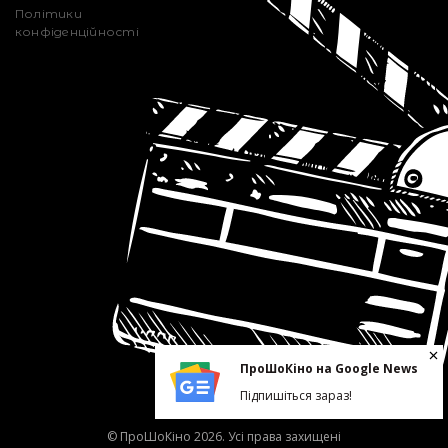
Політики
конфіденційності
ПроШоКіно на Google News
Підпишіться зараз!
© ПроШоКіно 2026. Усі права захищені