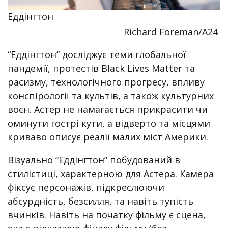
Еддінгтон
Richard Foreman/A24
“Еддінгтон” досліджує теми глобальної
пандемії, протестів Black Lives Matter та
расизму, технологічного прогресу, впливу
конспірології та культів, а також культурних
воєн. Астер не намагається прикрасити чи
оминути гострі кути, а відверто та місцями
криваво описує реалії малих міст Америки.
Візуально “Еддінгтон” побудований в
стилістиці, характерною для Астера. Камера
фіксує персонажів, підкреслюючи
абсурдність, безсилля, та навіть тупість
вчинків. Навіть на початку фільму є сцена,