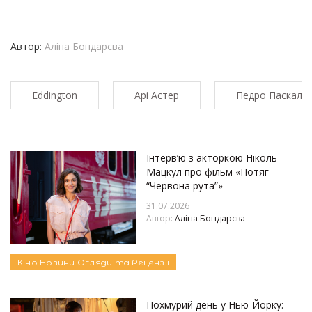
Автор:
Аліна Бондарєва
Eddington
Арі Астер
Педро Паскаль
Інтерв’ю з акторкою Ніколь
Мацкул про фільм «Потяг
“Червона рута”»
31.07.2026
Автор:
Аліна Бондарєва
Кіно
Новини
Огляди та Рецензії
Похмурий день у Нью-Йорку: