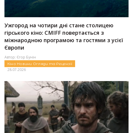
Ужгород на чотири дні стане столицею
гірського кіно: CMIFF повертається з
міжнародною програмою та гостями з усієї
Європи
Автор:
Єгор Бунін
Кіно
Новини
Огляди та Рецензії
28.07.2026