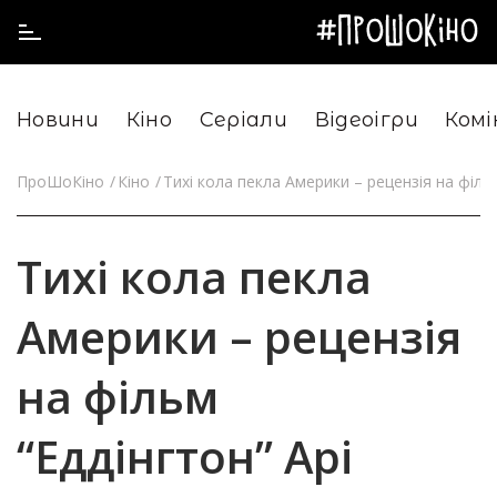
Новини
Кіно
Серіали
Відеоігри
Комі
ПроШоКіно
Кіно
Тихі кола пекла Америки – рецензія на фільм
Тихі кола пекла
Америки – рецензія
на фільм
“Еддінгтон” Арі