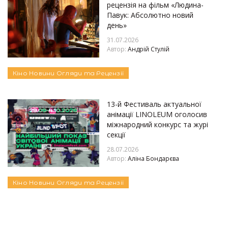
рецензія на фільм «Людина-
Павук: Абсолютно новий
день»
31.07.2026
Автор:
Андрій Стулій
Кіно
Новини
Огляди та Рецензії
13-й Фестиваль актуальної
анімації LINOLEUM оголосив
міжнародний конкурс та журі
секції
28.07.2026
Автор:
Аліна Бондарєва
Кіно
Новини
Огляди та Рецензії