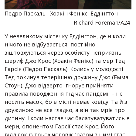
Педро Паскаль і Хоакін Фенікс, Еддінгтон
Richard Foreman/A24
У невеликому містечку Еддінгтон, де ніколи
нічого не відбувається, постійно
зіштовхуються через особисту неприязнь
шериф Джо Крос (Хоакін Фенікс) та мер Тед
Гарсія (Педро Паскаль). Колись у молодості
Тед покинув теперішню дружину Джо (Емма
Стоун). Джо відверто ігнорує прийняти
правила поводження під час пандемії – не
носить масок, бо в місті немає ковіду. Та й з
дружиною не все гладко, а він так мріє про
дитину. І коли настає час балатуватуватись в
мери, опонентом Гарсії стає Крос. Його
відділок із трьох чоловік (разом з ним) стає