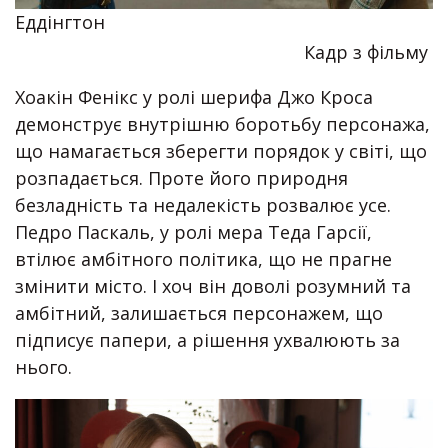
Еддінгтон
Кадр з фільму
Хоакін Фенікс у ролі шерифа Джо Кроса
демонструє внутрішню боротьбу персонажа,
що намагається зберегти порядок у світі, що
розпадається. Проте його природня
безладність та недалекість розвалює усе.
Педро Паскаль, у ролі мера Теда Гарсії,
втілює амбітного політика, що не прагне
змінити місто. І хоч він доволі розумний та
амбітний, залишається персонажем, що
підписує папери, а рішення ухвалюють за
нього.