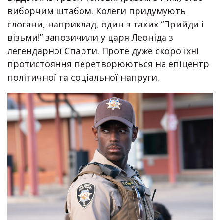
виборчим штабом. Колеги придумують
слогани, наприклад, один з таких “Прийди і
візьми!” запозичили у царя Леоніда з
легендарної Спарти. Проте дуже скоро їхні
протистояння перетворюються на епіцентр
політичної та соціальної напруги.