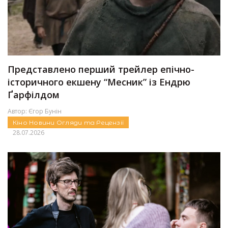
Представлено перший трейлер епічно-
історичного екшену “Месник” із Ендрю
Ґарфілдом
Автор:
Єгор Бунін
Кіно
Новини
Огляди та Рецензії
28.07.2026