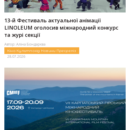
13-й Фестиваль актуальної анімації
LINOLEUM оголосив міжнародний конкурс
та журі секції
Автор:
Аліна Бондарєва
Кіно
Культпохід
Новини
Пресреліз
28.07.2026