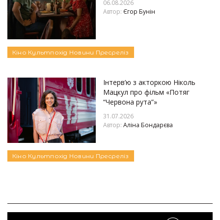
06.08.2026
Автор:
Єгор Бунін
Кіно
Культпохід
Новини
Пресреліз
Інтерв’ю з акторкою Ніколь
Мацкул про фільм «Потяг
“Червона рута”»
31.07.2026
Автор:
Аліна Бондарєва
Кіно
Культпохід
Новини
Пресреліз