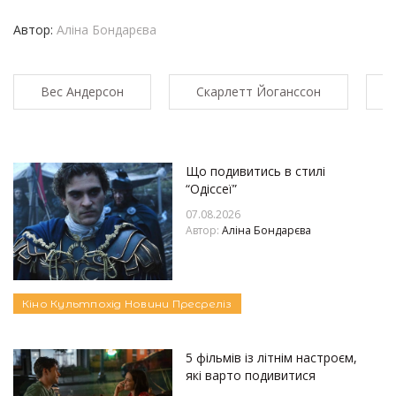
Автор:
Аліна Бондарєва
Вес Андерсон
Скарлетт Йоганссон
Що подивитись в стилі
“Одіссеї”
07.08.2026
Автор:
Аліна Бондарєва
Кіно
Культпохід
Новини
Пресреліз
5 фільмів із літнім настроєм,
які варто подивитися