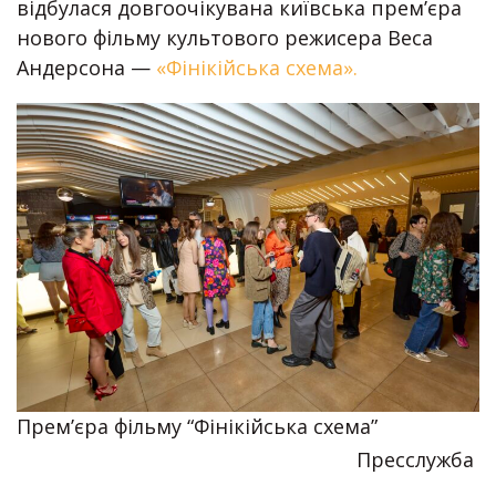
відбулася довгоочікувана київська премʼєра
нового фільму культового режисера Веса
Андерсона —
«Фінікійська схема».
Прем’єра фільму “Фінікійська схема”
Пресслужба