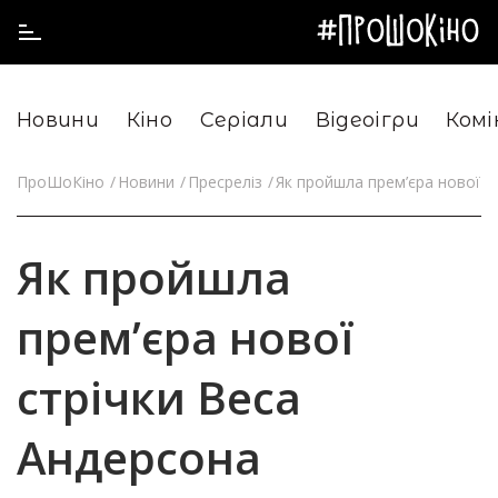
Новини
Кіно
Серіали
Відеоігри
Комі
ПроШоКіно
Новини
Пресреліз
Як пройшла прем’єра нової ст
Як пройшла
прем’єра нової
стрічки Веса
Андерсона