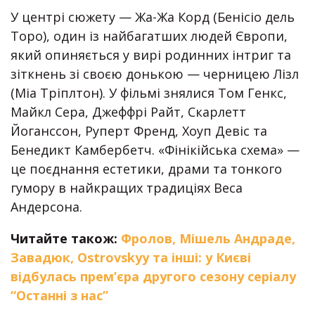
У центрі сюжету — Жа-Жа Корд (Бенісіо дель
Торо), один із найбагатших людей Європи,
який опиняється у вирі родинних інтриг та
зіткнень зі своєю донькою — черницею Лізл
(Міа Тріплтон). У фільмі знялися Том Генкс,
Майкл Сера, Джеффрі Райт, Скарлетт
Йоганссон, Руперт Френд, Хоуп Девіс та
Бенедикт Камбербетч. «Фінікійська схема» —
це поєднання естетики, драми та тонкого
гумору в найкращих традиціях Веса
Андерсона.
Читайте також:
Фролов, Мішель Андраде,
Завадюк, Оstrovskyу та інші: у Києві
відбулась прем’єра другого сезону серіалу
“Останні з нас”