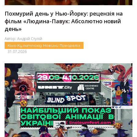
Похмурий день у Нью-Йорку: рецензія на
фільм «Людина-Павук: Абсолютно новий
день»
Автор:
Андрій Стулій
Кіно
Культпохід
Новини
Пресреліз
31.07.2026