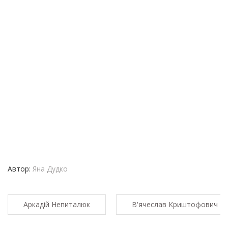
Автор:
Яна Дудко
Аркадій Непиталюк
В'ячеслав Криштофович