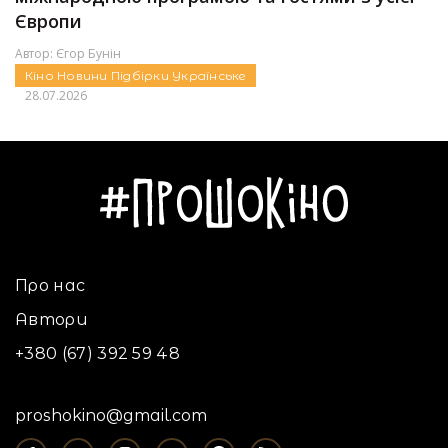
Європи
Автор:
Єгор Бунін
Кіно
Новини
Підбірки
Українське
28.07.2026
Про нас
Автори
+380 (67) 392 59 48
proshokino@gmail.com