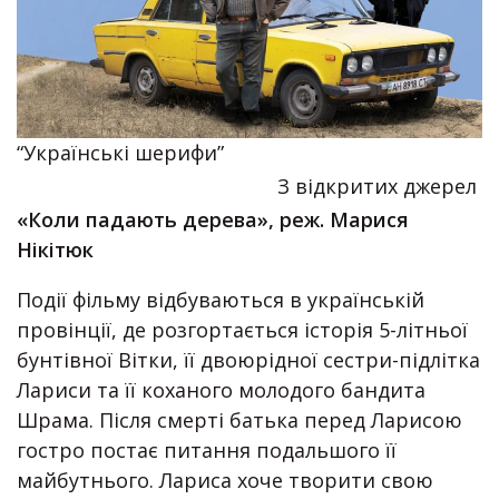
“Українські шерифи”
З відкритих джерел
«Коли падають дерева», реж. Марися
Нікітюк
Події фільму відбуваються в українській
провінції, де розгортається історія 5-літньої
бунтівної Вітки, її двоюрідної сестри-підлітка
Лариси та її коханого молодого бандита
Шрама. Після смерті батька перед Ларисою
гостро постає питання подальшого її
майбутнього. Лариса хоче творити свою