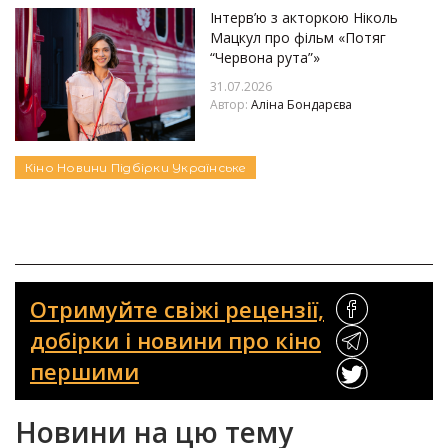
Інтерв’ю з акторкою Ніколь
Мацкул про фільм «Потяг
“Червона рута”»
31.07.2026
Автор:
Аліна Бондарєва
Кіно
Новини
Підбірки
Українське
Отримуйте свіжі рецензії,
добірки і новини про кіно
першими
Новини на цю тему