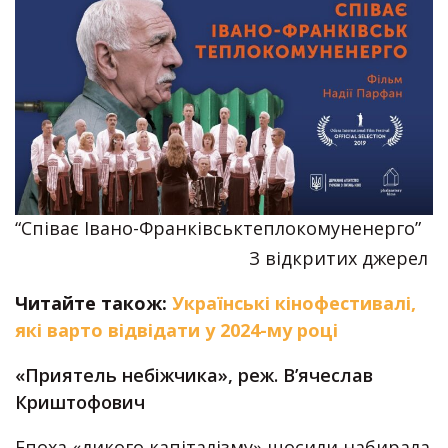
“Співає Івано-Франківськтеплокомуненерго”
З відкритих джерел
Читайте також:
Українські кінофестивалі,
які варто відвідати у 2024-му році
«Приятель небіжчика», реж. В’ячеслав
Криштофович
Епоха «дикого капіталізму» щосили набирала