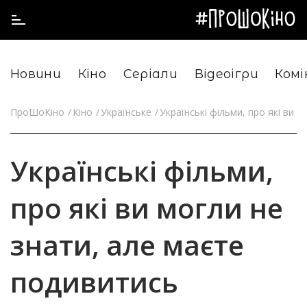
Новини
Кіно
Серіали
Відеоігри
Комі
ПроШоКіно
Кіно
Українське
Українські фільми, про які ви 
Українські фільми,
про які ви могли не
знати, але маєте
подивитись