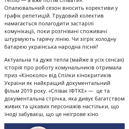
тепло — а вже потім співати».
Опалювальний сезон вносить корективи у
графік репетицій. Трудовий колектив
намагається полагодити застарілі
комунікації, поки розгнівані споживачі
штурмують гарячу лінію. Чи зігріє холодну
батарею українська народна пісня?
Актуальна та дуже тепла (майже в усіх сенсах)
історія про роботу комунальників отримала
приз «Кіноколо» від Спілки кінокритиків
України як найкращий документальний
фільм 2019 року. «Співає ІФТКЕ» — це та
документальна стрічка, яка дивує багатством
живих та цікавих персонажів настільки, що
іноді забуваєш, що це неігрове кіно.