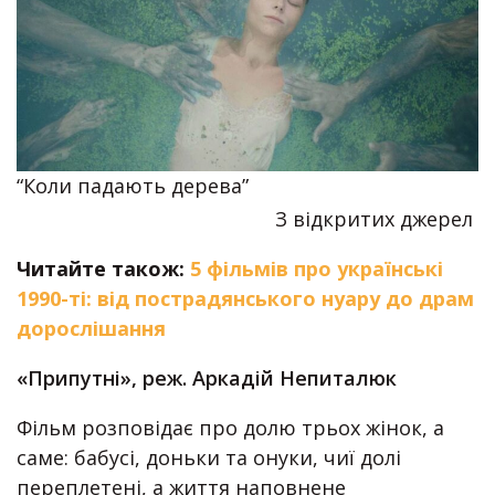
“Коли падають дерева”
З відкритих джерел
Читайте також:
5 фільмів про українські
1990-ті: від пострадянського нуару до драм
дорослішання
«Припутні», реж. Аркадій Непиталюк
Фільм розповідає про долю трьох жінок, а
саме: бабусі, доньки та онуки, чиї долі
переплетені, а життя наповнене