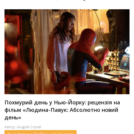
Похмурий день у Нью-Йорку: рецензія на
фільм «Людина-Павук: Абсолютно новий
день»
Автор:
Андрій Стулій
Кіно
Новини
Підбірки
Українське