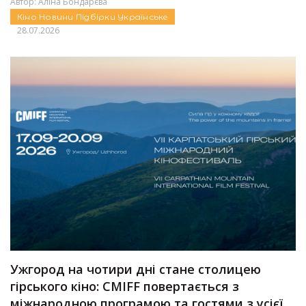
Автор:
Аліна Бондарєва
Кіно
Новини
Підбірки
Українське
28.07.2026
Ужгород на чотири дні стане столицею
гірського кіно: CMIFF повертається з
міжнародною програмою та гостями з усієї