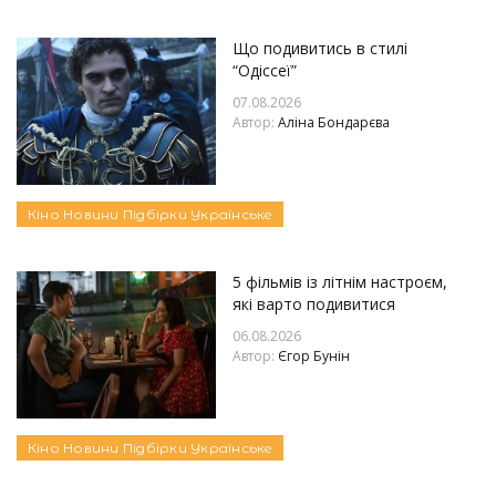
Що подивитись в стилі
“Одіссеї”
07.08.2026
Автор:
Аліна Бондарєва
Кіно
Новини
Підбірки
Українське
5 фільмів із літнім настроєм,
які варто подивитися
06.08.2026
Автор:
Єгор Бунін
Кіно
Новини
Підбірки
Українське