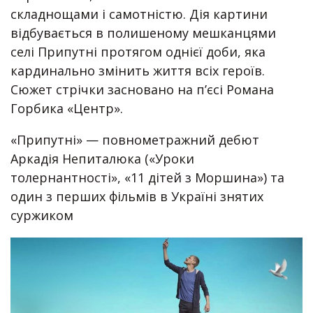
складнощами і самотністю. Дія картини
відбувається в полишеному мешканцями
селі Припутні протягом однієї доби, яка
кардинально змінить життя всіх героїв.
Сюжет стрічки засновано на п’єсі Романа
Горбика «Центр».
«Припутні» — повнометражний дебют
Аркадія Непиталюка («Уроки
толернантності», «11 дітей з Моршина») та
один з перших фільмів в Україні знятих
суржиком