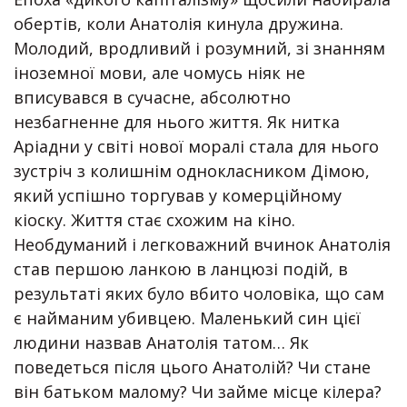
обертів, коли Анатолія кинула дружина.
Молодий, вродливий і розумний, зі знанням
іноземної мови, але чомусь ніяк не
вписувався в сучасне, абсолютно
незбагненне для нього життя. Як нитка
Аріадни у світі нової моралі стала для нього
зустріч з колишнім однокласником Дімою,
який успішно торгував у комерційному
кіоску. Життя стає схожим на кіно.
Необдуманий і легковажний вчинок Анатолія
став першою ланкою в ланцюзі подій, в
результаті яких було вбито чоловіка, що сам
є найманим убивцею. Маленький син цієї
людини назвав Анатолія татом… Як
поведеться після цього Анатолій? Чи стане
він батьком малому? Чи займе місце кілера?