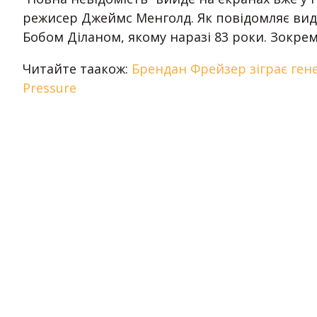
режисер Джеймс Менголд. Як повідомляє виданн
Бобом Діланом, якому наразі 83 роки. Зокре
Читайте таакож:
Брендан Фрейзер зіграє ген
Pressure