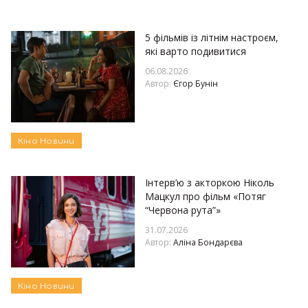
5 фільмів із літнім настроєм,
які варто подивитися
06.08.2026
Автор:
Єгор Бунін
Кіно
Новини
Інтерв’ю з акторкою Ніколь
Мацкул про фільм «Потяг
“Червона рута”»
31.07.2026
Автор:
Аліна Бондарєва
Кіно
Новини