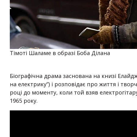
Тімоті Шаламе в образі Боба Ділана
Біографічна драма заснована на книзі Елайджа
на електрику”) і розповідає про життя і твор
році до моменту, коли той взяв електрогітар
1965 року.