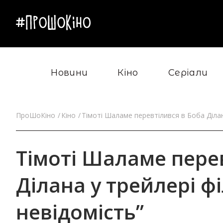
Новини
Кіно
Серіали
ПроШоКіно
Кіно
Тімоті Шаламе перевтілився в Боба Ділан
Тімоті Шаламе пере
Ділана у трейлері ф
невідомість”