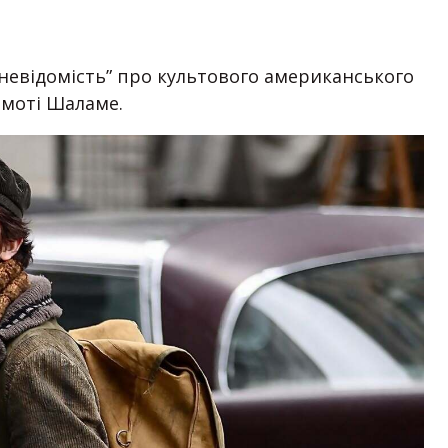
 невідомість” про культового американського
імоті Шаламе.