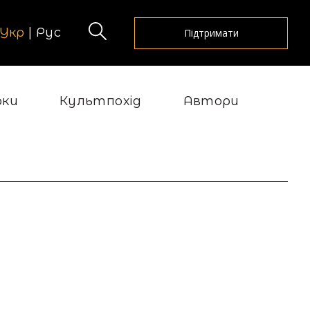
Укр
|
Рус
Підтримати
рки
Культпохід
Автори