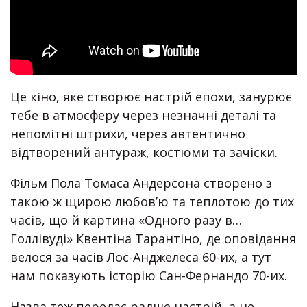
Це кіно, яке створює настрій епохи, занурює
тебе в атмосферу через незначні деталі та
непомітні штрихи, через автентично
відтворений антураж, костюми та зачіски.
Фільм Пола Томаса Андерсона створено з
такою ж щирою любов’ю та теплотою до тих
часів, що й картина «Одного разу в…
Голлівуді» Квентіна Тарантіно, де оповідання
велося за часів Лос-Анджелеса 60-их, а тут
нам показують історію Сан-Фернандо 70-их.
Назва теж передає радше настрій, а не