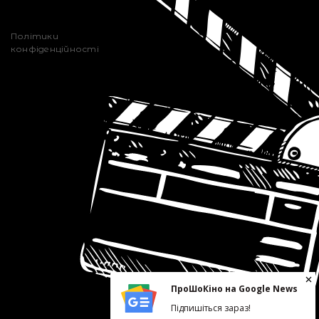
Політики
конфіденційності
ПроШоКіно на Google News
Підпишіться зараз!