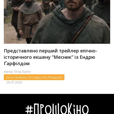
Представлено перший трейлер епічно-
історичного екшену “Месник” із Ендрю
Ґарфілдом
Автор:
Єгор Бунін
Кіно
Новини
Огляди та Рецензії
28.07.2026