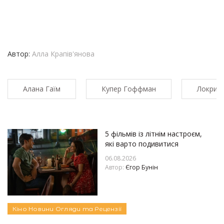
Автор:
Алла Крапів'янова
Алана Гаїм
Купер Гоффман
Локричн
5 фільмів із літнім настроєм,
які варто подивитися
06.08.2026
Автор:
Єгор Бунін
Кіно
Новини
Огляди та Рецензії