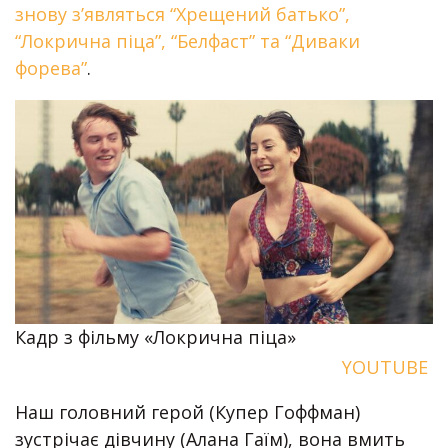
знову з’являться “Хрещений батько”,
“Локрична піца”, “Белфаст” та “Диваки
форева”
.
Кадр з фільму «Локрична піца»
YOUTUBE
Наш головний герой (Купер Гоффман)
зустрічає дівчину (Алана Гаїм), вона вмить