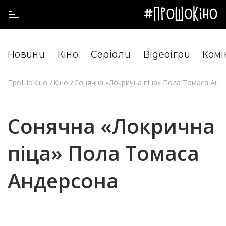
Новини
Кіно
Серіали
Відеоігри
Комі
ПроШоКіно
Кіно
Сонячна «Локрична піца» Пола Томаса Анд
Сонячна «Локрична
піца» Пола Томаса
Андерсона