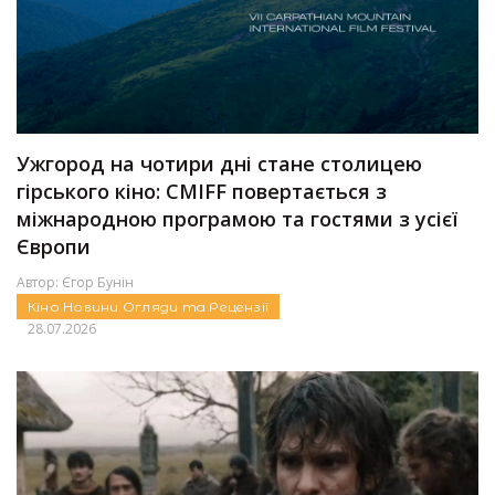
Ужгород на чотири дні стане столицею
гірського кіно: CMIFF повертається з
міжнародною програмою та гостями з усієї
Європи
Автор:
Єгор Бунін
Кіно
Новини
Огляди та Рецензії
28.07.2026