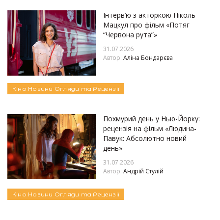
Інтерв’ю з акторкою Ніколь
Мацкул про фільм «Потяг
“Червона рута”»
31.07.2026
Автор:
Аліна Бондарєва
Кіно
Новини
Огляди та Рецензії
Похмурий день у Нью-Йорку:
рецензія на фільм «Людина-
Павук: Абсолютно новий
день»
31.07.2026
Автор:
Андрій Стулій
Кіно
Новини
Огляди та Рецензії