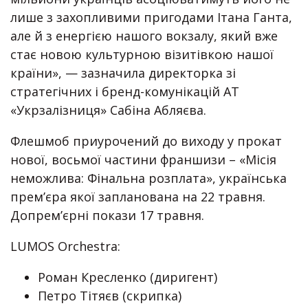
лише з захопливими пригодами Ітана Ганта,
але й з енергією нашого вокзалу, який вже
стає новою культурною візитівкою нашої
країни», — зазначила директорка зі
стратегічних і бренд-комунікацій АТ
«Укрзалізниця» Сабіна Абляєва.
Флешмоб приурочений до виходу у прокат
нової, восьмої частини франшизи – «Місія
неможлива: Фінальна розплата», українська
прем’єра якої запланована на 22 травня.
Допремʼєрні покази 17 травня.
LUMOS Orchestra:
Роман Кресленко (диригент)
Петро Тітяєв (скрипка)