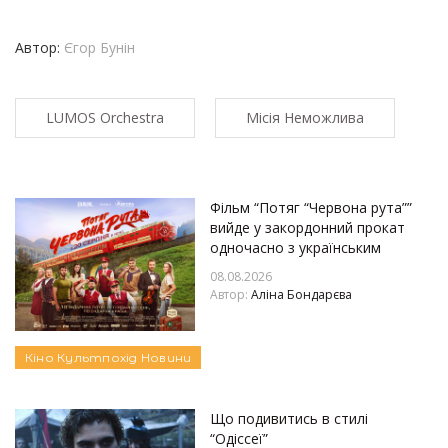
Автор:
Єгор Бунін
LUMOS Orchestra
Місія Неможлива
Фільм “Потяг “Червона рута””
вийде у закордонний прокат
одночасно з українським
08.08.2026
Автор:
Аліна Бондарєва
Кіно
Культпохід
Новини
Що подивитись в стилі
“Одіссеї”