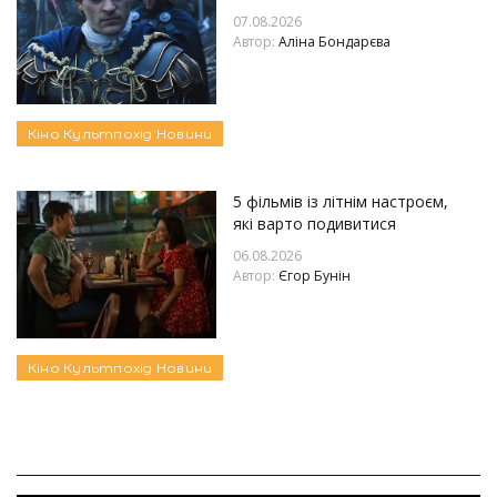
07.08.2026
Автор:
Аліна Бондарєва
Кіно
Культпохід
Новини
5 фільмів із літнім настроєм,
які варто подивитися
06.08.2026
Автор:
Єгор Бунін
Кіно
Культпохід
Новини