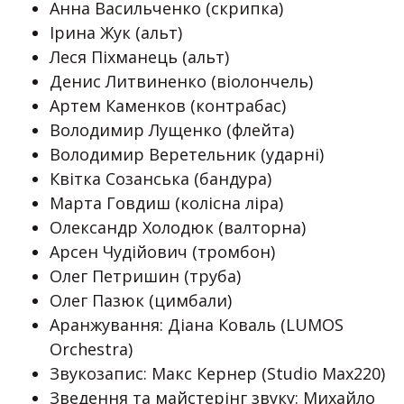
Анна Васильченко (скрипка)
Ірина Жук (альт)
Леся Піхманець (альт)
Денис Литвиненко (віолончель)
Артем Каменков (контрабас)
Володимир Лущенко (флейта)
Володимир Веретельник (ударні)
Квітка Созанська (бандура)
Марта Говдиш (колісна ліра)
Олександр Холодюк (валторна)
Арсен Чудійович (тромбон)
Олег Петришин (труба)
Олег Пазюк (цимбали)
Аранжування: Діана Коваль (LUMOS
Orchestra)
Звукозапис: Макс Кернер (Studio Max220)
Зведення та майстерінг звуку: Михайло