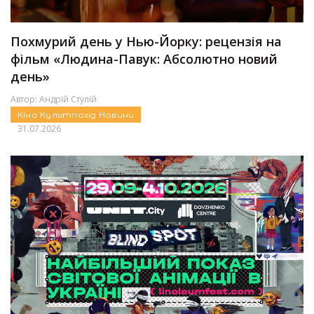
Похмурий день у Нью-Йорку: рецензія на
фільм «Людина-Павук: Абсолютно новий
день»
Автор:
Андрій Стулій
Кіно
Культпохід
Новини
31.07.2026