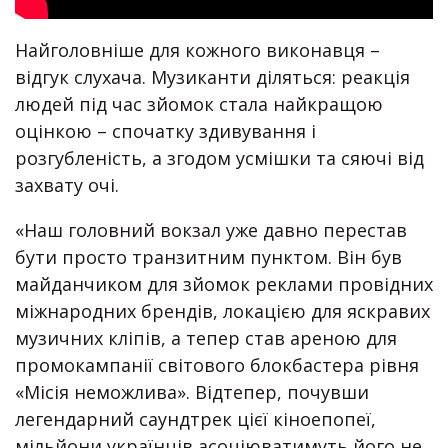
Найголовніше для кожного виконавця –
відгук слухача. Музиканти діляться: реакція
людей під час зйомок стала найкращою
оцінкою – спочатку здивування і
розгубленість, а згодом усмішки та сяючі від
захвату очі.
«Наш головний вокзал уже давно перестав
бути просто транзитним пунктом. Він був
майданчиком для зйомок реклами провідних
міжнародних брендів, локацією для яскравих
музичних кліпів, а тепер став ареною для
промокампанії світового блокбастера рівня
«Місія неможлива». Відтепер, почувши
легендарний саундтрек цієї кіноепопеї,
мільйони українців асоціюватимуть його не