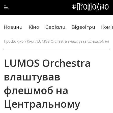
Новини
Кіно
Серіали
Відеоігри
Комі
ПроШоКіно
Кіно
LUMOS Orchestra влаштував флешмоб на Це
LUMOS Orchestra
влаштував
флешмоб на
Центральному