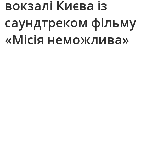
вокзалі Києва із
саундтреком фільму
«Місія неможлива»