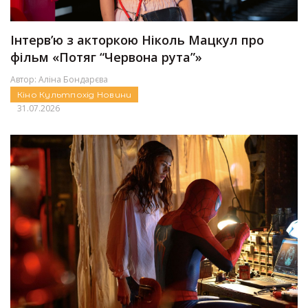
Інтерв’ю з акторкою Ніколь Мацкул про
фільм «Потяг “Червона рута”»
Автор:
Аліна Бондарєва
Кіно
Культпохід
Новини
31.07.2026