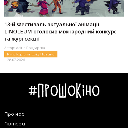
13-й Фестиваль актуальної анімації
LINOLEUM оголосив міжнародний конкурс
та журі секції
Автор:
Аліна Бондарєва
Кіно
Культпохід
Новини
28.07.2026
Про нас
Автори