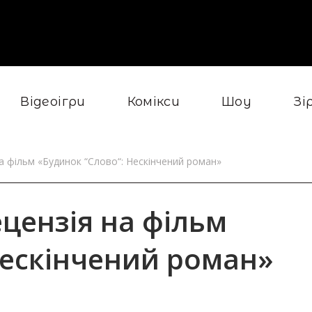
Відеоігри
Комікси
Шоу
Зі
на фільм «Будинок “Слово“: Нескінчений роман»
ецензія на фільм
Нескінчений роман»