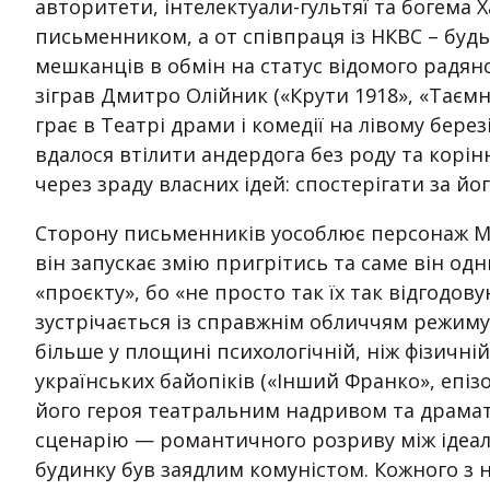
авторитети, інтелектуали-гультяї та богема Х
письменником, а от співпраця із НКВС – будь
мешканців в обмін на статус відомого радян
зіграв Дмитро Олійник («Крути 1918», «Тає
грає в Театрі драми і комедії на лівому бере
вдалося втілити андердога без роду та корі
через зраду власних ідей: спостерігати за 
Сторону письменників уособлює персонаж Ми
він запускає змію пригрітись та саме він од
«проєкту», бо «не просто так їх так відгодов
зустрічається із справжнім обличчям режиму,
більше у площині психологічній, ніж фізичні
українських байопіків («Інший Франко», епізо
його героя театральним надривом та драмат
сценарію — романтичного розриву між ідеал
будинку був заядлим комуністом. Кожного з ни