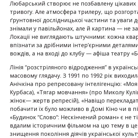
Любарський створює не позбавлену цікавих 
тривогу. Але атмосфера трилеру, що розгорта
ґрунтовної дослідницької частини та уваги д
знімали у павільйонах, але й картина — не з
Локації не виглядають штучними: кожна квар
впізнати за дрібними інтер’єрними деталями
вождів, а на вході до клубу — афіша театру «Б
Лінія “розстріляного відродження” в українсь
масовому глядачу. З 1991 по 1992 рік виходи
Анічкіна про репресовану інтелігенцію: «Моя
Курбаса), «Тягар мовчання» (про Миколу Кулі
жінок— жертв репресій), «Навіщо перекладати
побачити їх було можливо в Домі Кіно чи в пі
«Будинок “Слово“: Нескінчений роман» є не 
вдалим історичним фільмом на цю тему в це 
знищення покоління діячів української куль