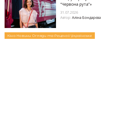
“Червона рута”»
31.07.2026
Автор:
Аліна Бондарєва
Кіно
Новини
Огляди та Рецензії
Українське