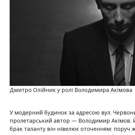
Дмитро Олійник у ролі Володимира Акімова
У модерний будинок за адресою вул. Червони
пролетарський автор — Володимир Акімов. Й
брак таланту він нівелює оточенням: поруч ж