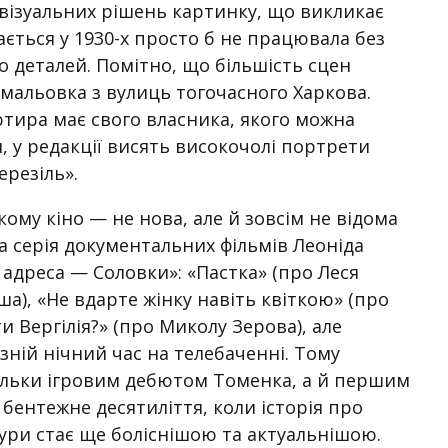
візуальних рішень картинку, що викликає
ється у 1930-х просто б не працювала без
о деталей. Помітно, що більшість сцен
амальовка з вулиць тогочасного Харкова.
тира має свого власника, якого можна
, у редакції висять високочолі портрети
ерезіль».
кому кіно — не нова, але й зовсім не відома
ла серія документальних фільмів Леоніда
 адреса — Соловки»: «Пастка» (про Леся
ша), «Не вдарте жінку навіть квіткою» (про
 Вергілія?» (про Миколу Зерова), але
зній нічний час на телебаченні. Тому
тільки ігровим дебютом Томенка, а й першим
бентежне десятиліття, коли історія про
тури стає ще боліснішою та актуальнішою.