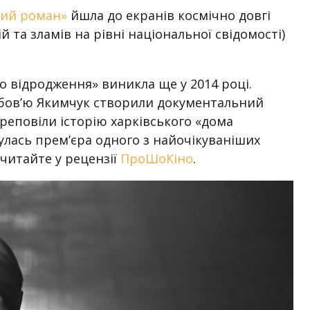
ний роман»
йшла до екранів космічно довгі
 та зламів на рівні національної свідомості)
го відродження» виникла ще у 2014 році.
юбовʼю Якимчук створили документальний
ереповіли історію харківського «дома
улась премʼєра одного з найочікуваніших
читайте у рецензії
ПроШоКіно
.