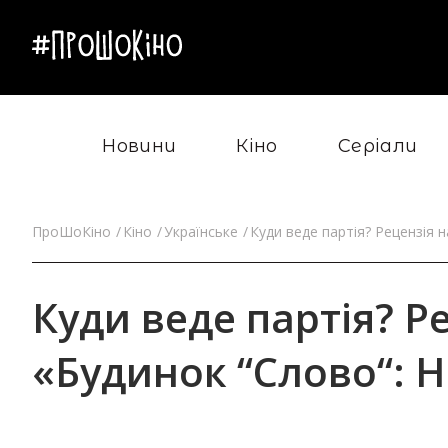
Новини
Кіно
Серіали
ПроШоКіно
Кіно
Українське
Куди веде партія? Рецензія 
Куди веде партія? Р
«Будинок “Слово“: 