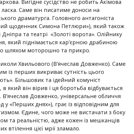
аркова. Вигідне сусідство не робить Акімова
 ласка. Саме він писатиме доноси на
ського драматурга. Головного антагоніста
мний щоденник Симона Петлюри»), який також
зі Дніпра та театрі «Золоті ворота». Олійнику
ння, який піднімається кар’єрною драбиною
його шляхом моторошно та прикро.
коли Хвильового (В’ячеслав Довженко). Саме
ним із перших викриває сутність цього
ують». Більшовик та ідейний комуніст
 в який він вірив і ця боротьба відбувається
й. В’ячеслав Довженко, універсальне обличчя
д у «Перших днях»), грає із відповідним для
измом. Єдине, чого може не вистачати з боку
ом та реальністю, адже кожен із мешканців
х втілення цієї мрії зламало.