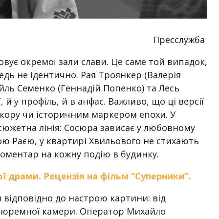
Пресслужба
овує окремої зали слави. Це саме той випадок,
дь не ідентично. Рая Троянкер (Валерія
айль Семенко (Геннадій Попенко) та Лесь
, й у профіль, й в анфас. Важливо, що ці версії
екору чи історичним маркером епохи. У
 сюжетна лінія: Сосюра зависає у любовному
ю Раєю, у квартирі Хвильового не стихають
коментар на кожну подію в будинку.
 драми. Рецензія на фільм “Суперники”.
я відповідно до настрою картини: від
 тюремної камери. Оператор Михайло