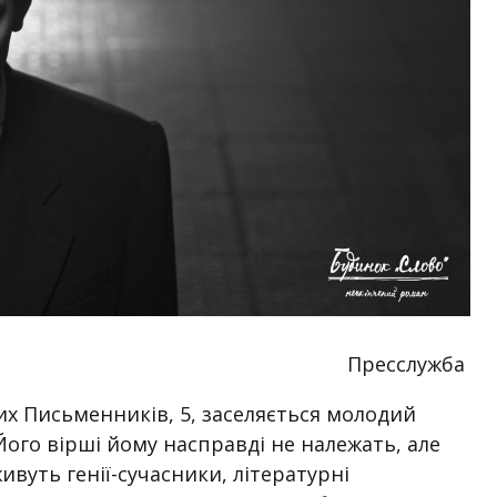
Пресслужба
х Письменників, 5, заселяється молодий
ого вірші йому насправді не належать, але
ивуть генії-сучасники, літературні