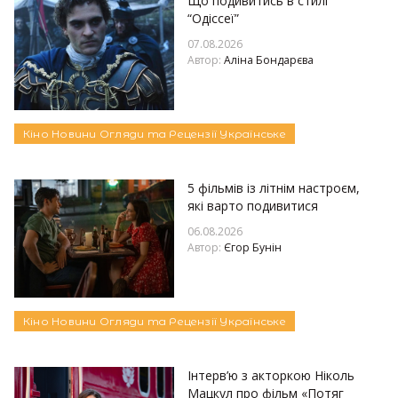
Що подивитись в стилі
“Одіссеї”
07.08.2026
Автор:
Аліна Бондарєва
Кіно
Новини
Огляди та Рецензії
Українське
5 фільмів із літнім настроєм,
які варто подивитися
06.08.2026
Автор:
Єгор Бунін
Кіно
Новини
Огляди та Рецензії
Українське
Інтерв’ю з акторкою Ніколь
Мацкул про фільм «Потяг