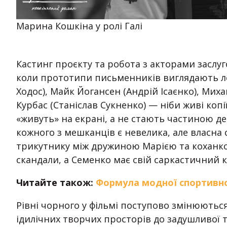
Марина Кошкіна у ролі Галі
Кастинг проєкту та робота з акторами заслуг
коли прототипи письменників виглядають ле
Ходос), Майк Йогансен (Андрій Ісаєнко), Мих
Курбас (Станіслав Сукненко) — ніби живі копії
«живуть» на екрані, а не стають частиною д
кожного з мешканців є невелика, але власна
трикутнику між дружиною Марією та коханко
скандали, а Семенко має свій саркастичний 
Читайте також:
Формула модної спортивної
Рівні чорного у фільмі поступово змінюютьс
ідилічних творчих просторів до задушливої