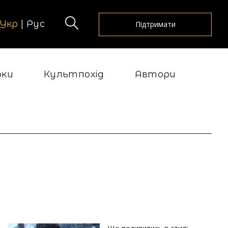
Укр
|
Рус
Підтримати
рки
Культпохід
Автори