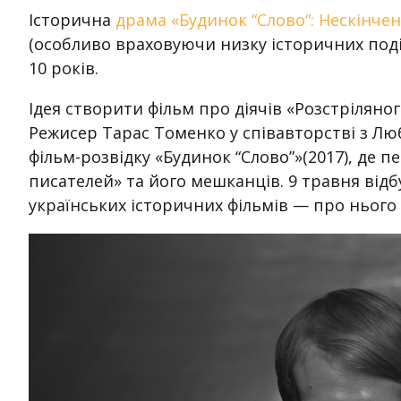
Історична
драма «Будинок “Слово“: Нескінче
(особливо враховуючи низку історичних подій
10 років.
Ідея створити фільм про діячів «Розстріляно
Режисер Тарас Томенко у співавторстві з Л
фільм-розвідку «Будинок “Слово”»(2017), де п
писателей» та його мешканців. 9 травня відб
українських історичних фільмів — про нього 