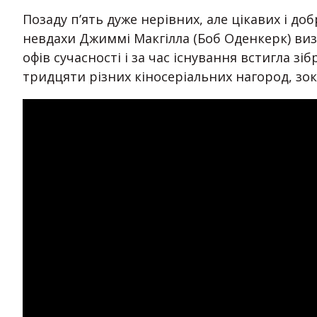
Позаду п’ять дуже нерівних, але цікавих і доб
невдахи Джиммі Макгілла (Боб Оденкерк) виз
офів сучасності і за час існування встигла зі
тридцяти різних кіносеріальних нагород, зокре