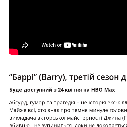
“Баррі” (Barry), третій сезон 
Буде доступний з 24 квітня на HBO Max
Абсурд, гумор та трагедія – це історія екс-кі
Майже всі, хто знає про темне минуле головно
викладача акторської майстерності Джина (Г
вбивцю і не зупиниться, доки не докопаєтьс