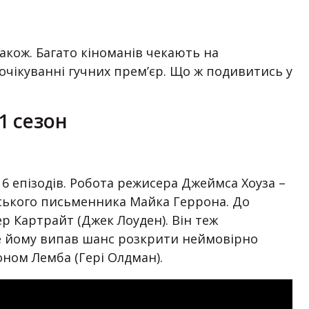
також. Багато кіноманів чекають на
 очікуванні гучних прем’єр. Що ж подивитись у
 1 сезон
 6 епізодів. Робота режисера Джеймса Хоуза –
ського письменника Майка Геррона. До
ер Картрайт (Джек Лоуден). Він теж
ле йому випав шанс розкрити неймовірно
ном Лемба (Гері Олдман).