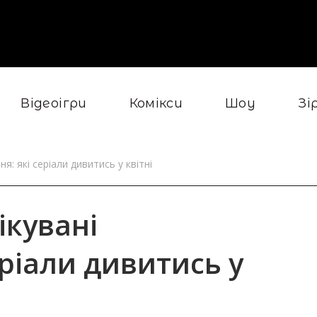
Відеоігри
Комікси
Шоу
Зі
я: які серіали дивитись у квітні
ікувані
ріали дивитись у