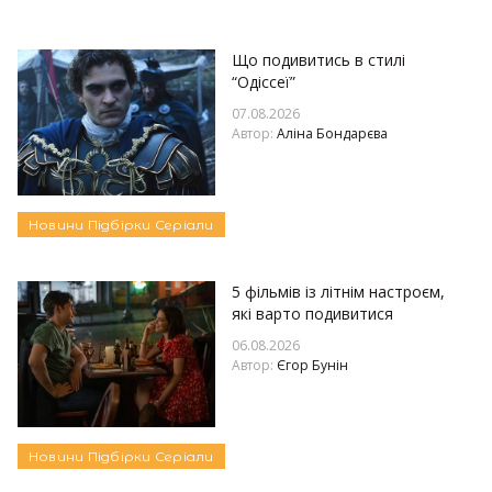
Що подивитись в стилі
“Одіссеї”
07.08.2026
Автор:
Аліна Бондарєва
Новини
Підбірки
Серіали
5 фільмів із літнім настроєм,
які варто подивитися
06.08.2026
Автор:
Єгор Бунін
Новини
Підбірки
Серіали