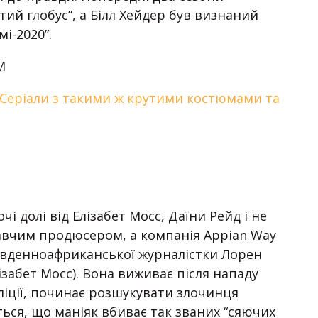
отий глобус”, а Білл Хейдер був визнаний
і-2020”.
M
: Серіали з такими ж крутими костюмами та
чі долі від Елізабет Мосс, Даїни Рейд і не
онавчим продюсером, а компанія Appian Way
південноафриканської журналістки Лорен
лізабет Мосс). Вона виживає після нападу
оліції, починає розшукувати злочинця
ється, що маніяк вбиває так званих “сяючих