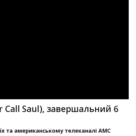
r Call Saul), завершальний 6
flix та американському телеканалі AMC