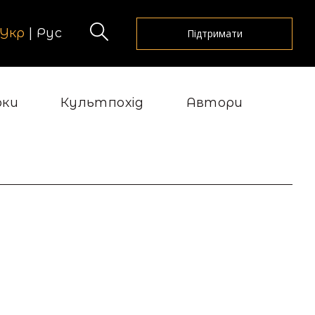
Укр
|
Рус
Підтримати
рки
Культпохід
Автори