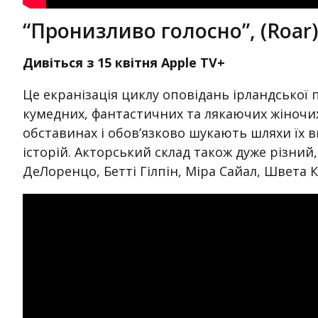
“Пронизливо голосно”, (Roar),
Дивіться з 15 квітня Apple TV+
Це екранізація циклу оповідань ірландської 
кумедних, фантастичних та лякаючих жіночих
обставинах і обов’язково шукають шляхи їх в
історій. Акторський склад також дуже різний,
ДеЛоренцо, Бетті Гілпін, Міра Сайал, Швета К