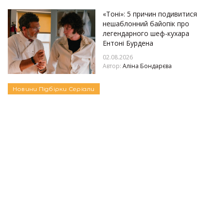
«Тоні»: 5 причин подивитися
нешаблонний байопік про
легендарного шеф-кухара
Ентоні Бурдена
02.08.2026
Автор:
Аліна Бондарєва
Новини
Підбірки
Серіали