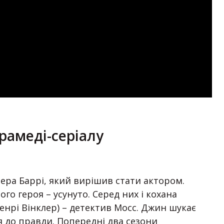
драмеді-серіалу
ллера Баррі, який вирішив стати актором.
го героя – усунуто. Серед них і кохана
енрі Вінклер) – детектив Мосс. Джин шукає
я до правди. Попередні два сезони