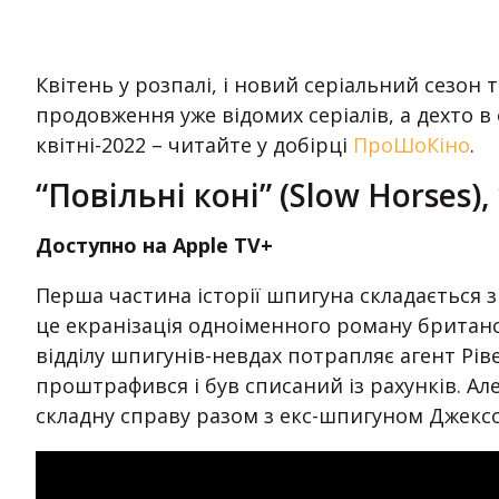
Квітень у розпалі, і новий серіальний сезон 
продовження уже відомих серіалів, а дехто в
квітні-2022 – читайте у добірці
ПроШоКіно
.
“Повільні коні” (Slow Horses),
Доступно на Apple TV+
Перша частина історії шпигуна складається з
це екранізація одноіменного роману британ
відділу шпигунів-невдах потрапляє агент Рів
проштрафився і був списаний із рахунків. А
складну справу разом з екс-шпигуном Джексо