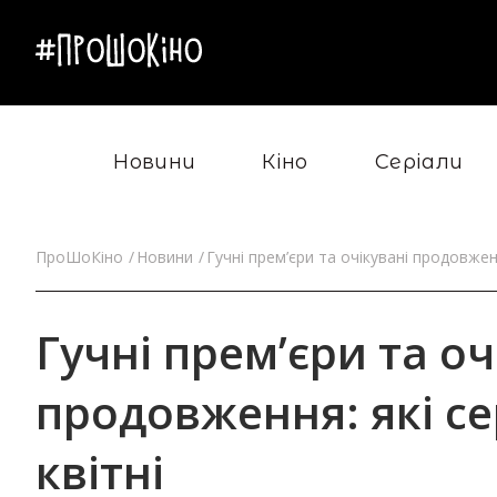
Новини
Кіно
Серіали
ПроШоКіно
Новини
Гучні прем’єри та очікувані продовженн
Гучні прем’єри та оч
продовження: які се
квітні