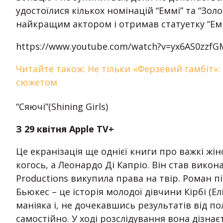
удостоїлися кількох номінацій “Еммі” та “Зол
найкращим актором і отримав статуетку “Емм
https://www.youtube.com/watch?v=yx6AS0zzfG
Читайте також: Не тільки «Ферзевий гамбіт»
сюжетом
“Сяючі”(Shining Girls)
З 29 квітня Apple TV+
Це екранізація ще однієї книги про важкі жіно
когось, а Леонардо Ді Капріо. Він став вик
Productions викупила права на твір. Роман 
Бьюкес – це історія молодої дівчини Кірбі (Е
маніяка і, не дочекавшись результатів від п
самостійно. У ході розслідування вона дізна