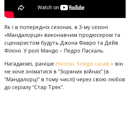
Як і в попередніх сезонах, в 3-му сезоні
«Мандалорця» виконавчим продюсером та
сценаристом будуть Джона Фавро та Дейв
Філоні. У ролі Мандо – Педро Паскаль.
Нагадаємо, раніше
Ніколас Кейдж казав
– він
не хоче зніматися в “Зоряних війнах” (в
“Мандалорці” в тому числі) через свою любов
до серіалу “Стар Трек”.