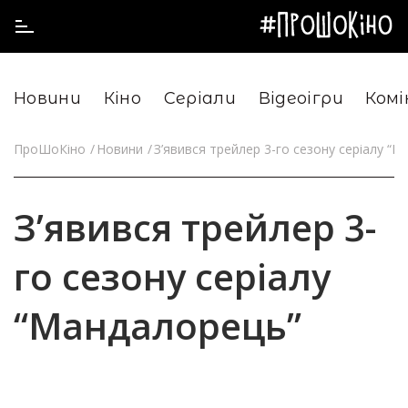
Новини
Кіно
Серіали
Відеоігри
Комі
ПроШоКіно
Новини
З’явився трейлер 3-го сезону серіалу “
З’явився трейлер 3-
го сезону серіалу
“Мандалорець”