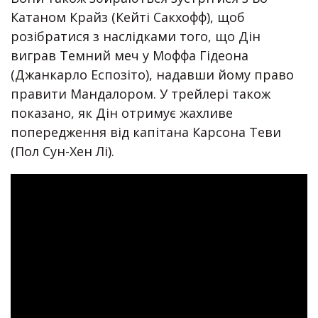
Катаном Крайз (Кейті Сакхофф), щоб
розібратися з наслідками того, що Дін
виграв Темний меч у Моффа Гідеона
(Джанкарло Еспозіто), надавши йому право
правити Мандалором. У трейлері також
показано, як Дін отримує жахливе
попередження від капітана Карсона Теви
(Пол Сун-Хен Лі).