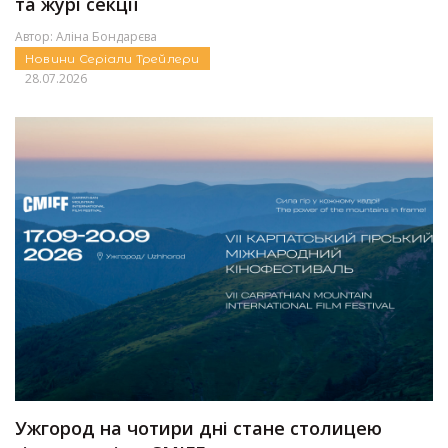
та журі секції
Автор:
Аліна Бондарєва
Новини
Серіали
Трейлери
28.07.2026
Ужгород на чотири дні стане столицею