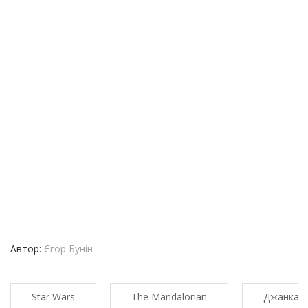
Автор:
Єгор Бунін
Star Wars
The Mandalorian
Джанкарл