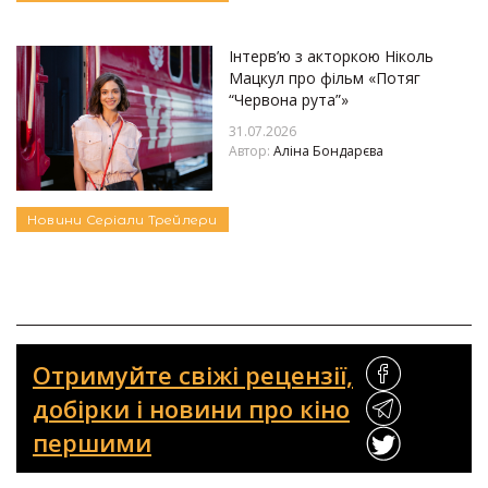
Інтерв’ю з акторкою Ніколь
Мацкул про фільм «Потяг
“Червона рута”»
31.07.2026
Автор:
Аліна Бондарєва
Новини
Серіали
Трейлери
Отримуйте свіжі рецензії,
добірки і новини про кіно
першими