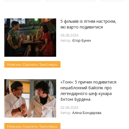
5 фільмів із літнім настроєм,
які варто подивитися
06.08.2026
Автор:
Єгор Бунін
Новини
Серіали
Трейлери
«Тоні»: 5 причин подивитися
нешаблонний байопік про
легендарного шеф-кухара
Ентоні Бурдена
02.08.2026
Автор:
Аліна Бондарєва
Новини
Серіали
Трейлери