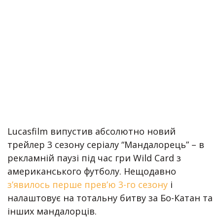
Lucasfilm випустив абсолютно новий
трейлер 3 сезону серіалу “Мандалорець” – в
рекламній паузі під час гри Wild Card з
американського футболу. Нещодавно
з’явилось перше прев’ю 3-го сезону
і
налаштовує на тотальну битву за Бо-Катан та
інших мандалорців.