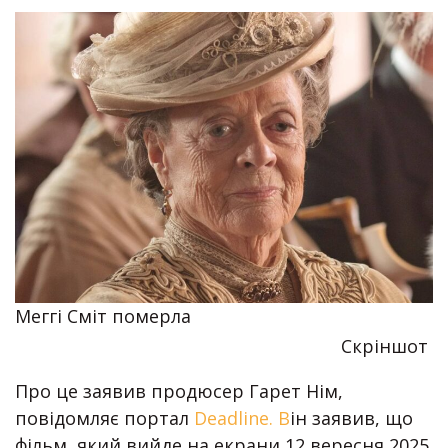
Меггі Сміт померла
Скріншот
Про це заявив продюсер Гарет Нім,
повідомляє портал
Deadline. В
ін заявив, що
фільм, який вийде на екрани 12 вересня 2025