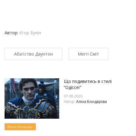
Автор:
Єгор Бунін
Абатство Даунтон
Меггі Сміт
Що подивитись в стилі
“Одіссеї”
07.08.2026
Автор:
Аліна Бондарєва
Кіно
Новини