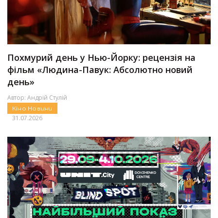
Похмурий день у Нью-Йорку: рецензія на
фільм «Людина-Павук: Абсолютно новий
день»
Автор:
Андрій Стулій
Кіно
Новини
31.07.2026