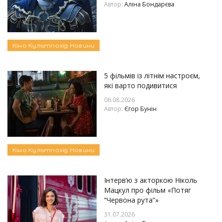
Автор:
Аліна Бондарєва
Кіно
Культпохід
Новини
5 фільмів із літнім настроєм,
які варто подивитися
06.08.2026
Автор:
Єгор Бунін
Кіно
Культпохід
Новини
Інтерв’ю з акторкою Ніколь
Мацкул про фільм «Потяг
“Червона рута”»
31.07.2026