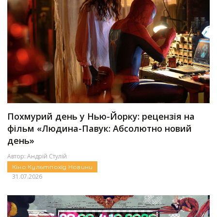
Похмурий день у Нью-Йорку: рецензія на
фільм «Людина-Павук: Абсолютно новий
день»
Автор:
Андрій Стулій
Кіно
Культпохід
Новини
31.07.2026