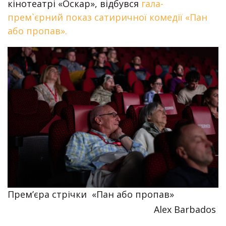
кінотеатрі «Оскар», відбувся
гала-
прем`єрний показ сатиричної комедії «Пан
або пропав».
Прем’єра стрічки «Пан або пропав»
Alex Barbados