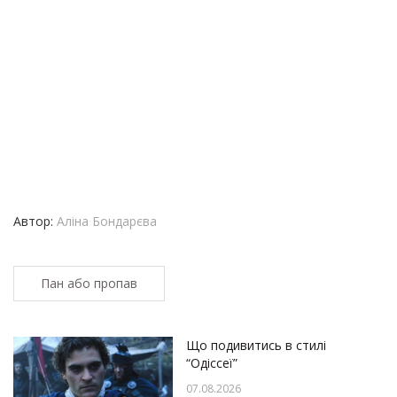
Автор:
Аліна Бондарєва
Пан або пропав
Що подивитись в стилі
“Одіссеї”
07.08.2026