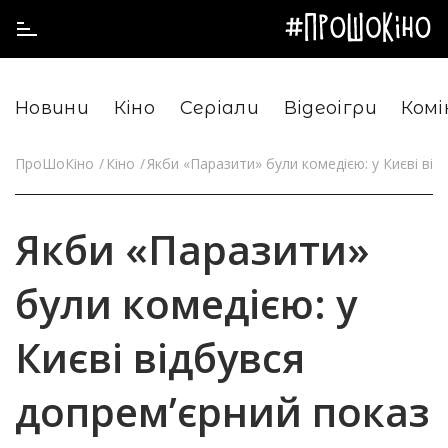
Новини
Кіно
Серіали
Відеоігри
Комі
ПроШоКіно
Кіно
Якби «Паразити» були комедією: у Києві від
Якби «Паразити»
були комедією: у
Києві відбувся
допрем’єрний показ