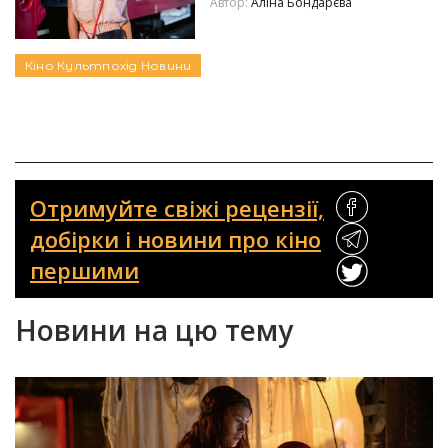
Автор:
Аліна Бондарєва
Кіно
Культпохід
Новини
Отримуйте свіжі рецензії,
добірки і новини про кіно
першими
Новини на цю тему