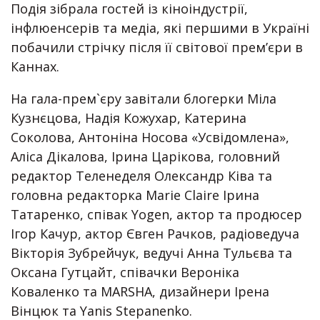
Подія зібрала гостей із кіноіндустрії,
інфлюенсерів та медіа, які першими в Україні
побачили стрічку після її світової прем’єри в
Каннах.
На гала-прем`єру завітали блогерки Міла
Кузнєцова, Надія Кожухар, Катерина
Соколова, Антоніна Носова «Усвідомлена»,
Аліса Дікалова, Ірина Царікова, головний
редактор Теленеделя Олександр Ківа та
головна редакторка Marie Claire Ірина
Татаренко, співак Yogen, актор та продюсер
Ігор Качур, актор Євген Рачков, радіоведуча
Вікторія Зубрейчук, ведучі Анна Тульєва та
Оксана Гутцайт, співачки Вероніка
Коваленко та MARSHA, дизайнери Ірена
Вінцюк та Yanis Stepanenko.