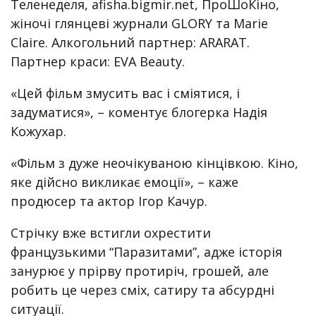
Теленеделя, afisha.bigmir.net, ПроШоКіно,
жіночі глянцеві журнали GLORY та Marie
Claire. Алкогольний партнер: ARARAT.
Партнер краси: EVA Beauty.
«Цей фільм змусить вас і сміятися, і
задуматися», – коментує блогерка Надія
Кожухар.
«Фільм з дуже неочікуваною кінцівкою. Кіно,
яке дійсно викликає емоції», – каже
продюсер та актор Ігор Качур.
Стрічку вже встигли охрестити
французькими “Паразитами”, адже історія
занурює у прірву протиріч, грошей, але
робить це через сміх, сатиру та абсурдні
ситуації.