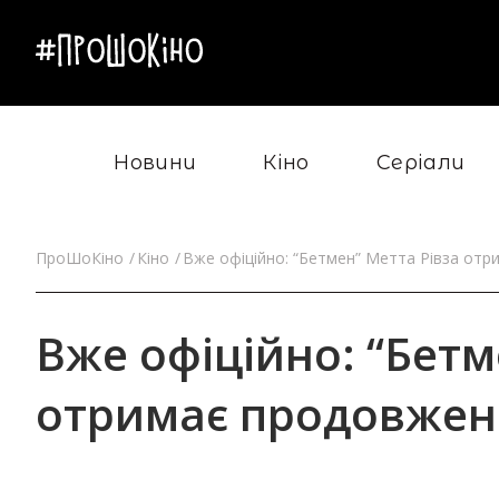
Новини
Кіно
Серіали
ПроШоКіно
Кіно
Вже офіційно: “Бетмен” Метта Рівза от
Вже офіційно: “Бетм
отримає продовжен