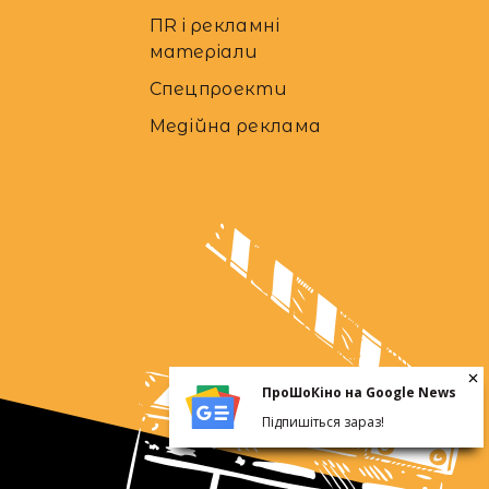
ПR і рекламні
матеріали
Спецпроекти
Медійна реклама
ПроШоКіно на Google News
Підпишіться зараз!