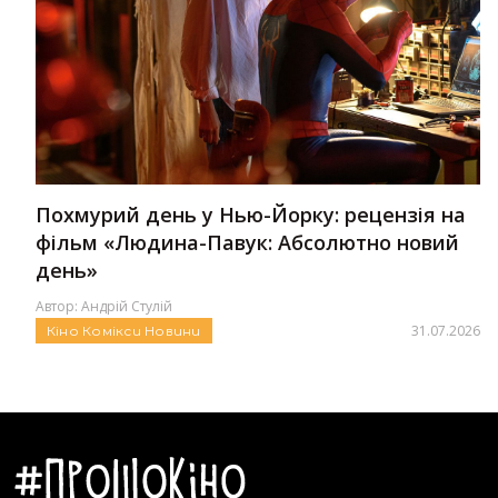
Похмурий день у Нью-Йорку: рецензія на
фільм «Людина-Павук: Абсолютно новий
день»
Автор:
Андрій Стулій
31.07.2026
Кіно
Комікси
Новини