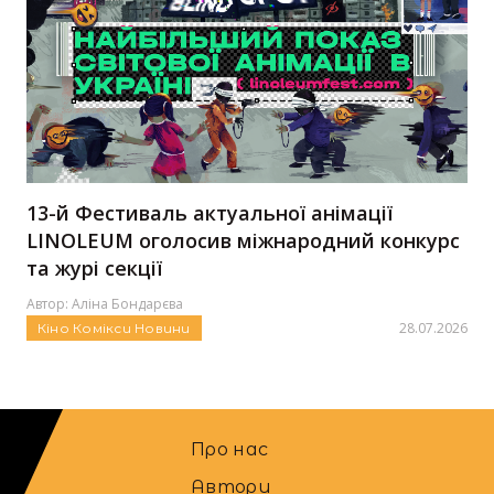
13-й Фестиваль актуальної анімації
LINOLEUM оголосив міжнародний конкурс
та журі секції
Автор:
Аліна Бондарєва
28.07.2026
Кіно
Комікси
Новини
Про нас
Автори