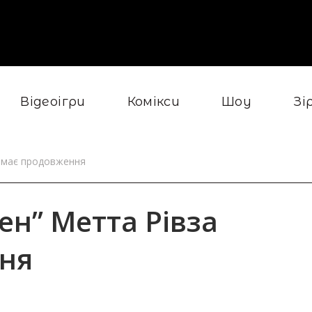
Відеоігри
Комікси
Шоу
Зі
римає продовження
ен” Метта Рівза
ня