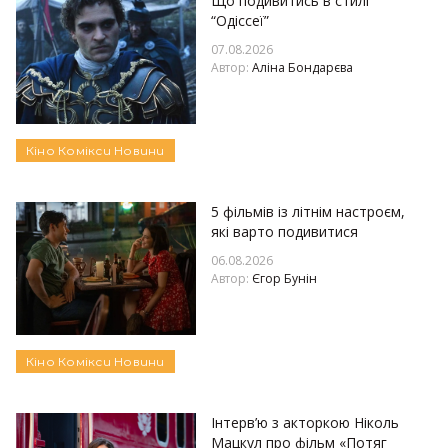
Що подивитись в стилі
“Одіссеї”
07.08.2026
Автор:
Аліна Бондарєва
Кіно
Комікси
Новини
5 фільмів із літнім настроєм,
які варто подивитися
06.08.2026
Автор:
Єгор Бунін
Кіно
Комікси
Новини
Інтерв’ю з акторкою Ніколь
Мацкул про фільм «Потяг