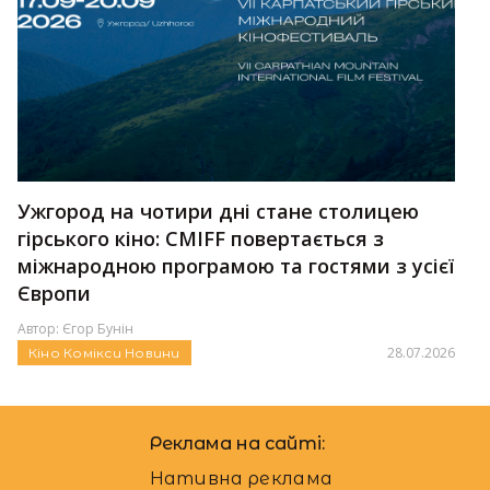
Ужгород на чотири дні стане столицею
гірського кіно: CMIFF повертається з
міжнародною програмою та гостями з усієї
Європи
Автор:
Єгор Бунін
28.07.2026
Кіно
Комікси
Новини
Реклама на сайті:
Нативна реклама