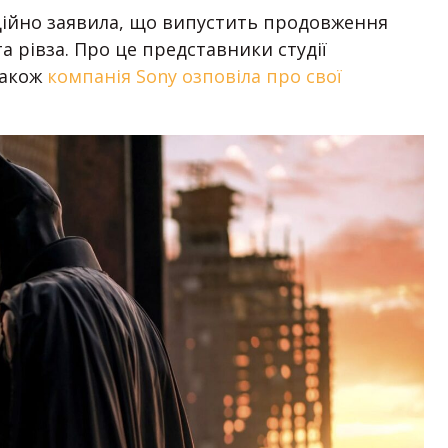
іційно заявила, що випустить продовження
а рівза. Про це представники студії
також
компанія Sony озповіла про свої