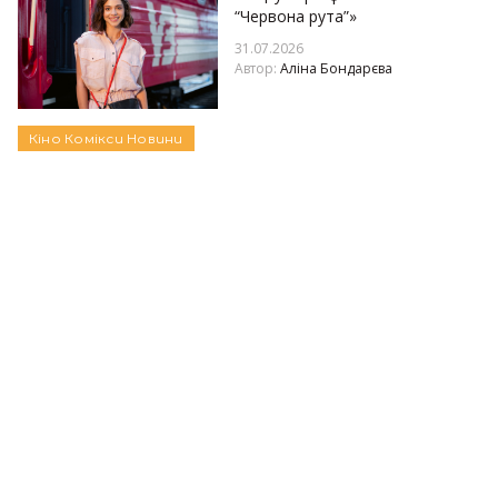
“Червона рута”»
31.07.2026
Автор:
Аліна Бондарєва
Кіно
Комікси
Новини