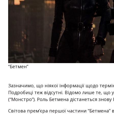
“Бетмен”
Зазначимо, що ніякої інформації щодо термін
Подробиці теж відсутні. Відомо лише те, що 
(“Монстро”). Роль Бетмена дістанеться знову Р
Світова прем’єра першої частини “Бетмена” в