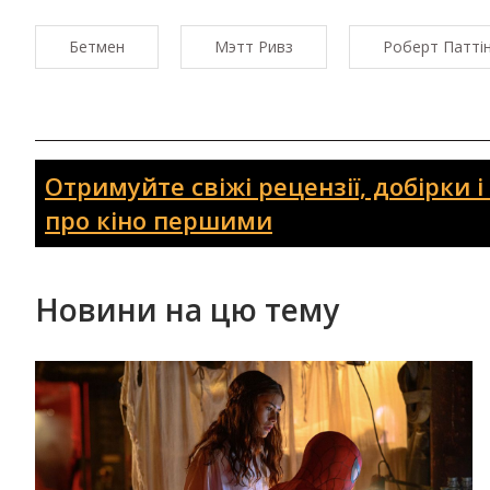
Бетмен
Мэтт Ривз
Роберт Патті
Отримуйте свіжі рецензії, добірки 
про кіно першими
Новини на цю тему