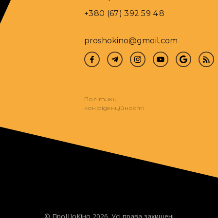
+380 (67) 392 59 48
proshokino@gmail.com
Політики
конфіденційності
© ПроШоКіно 2026. Усі права захищені