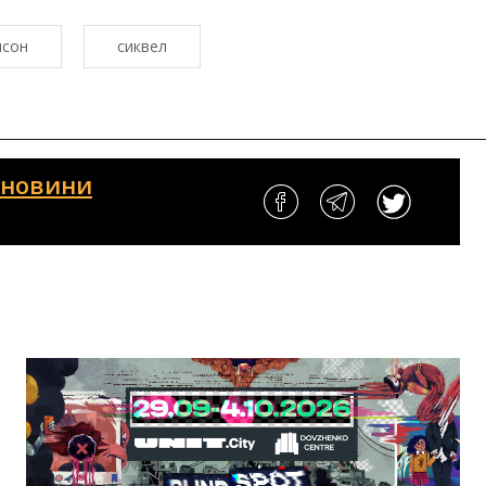
нсон
сиквел
і новини