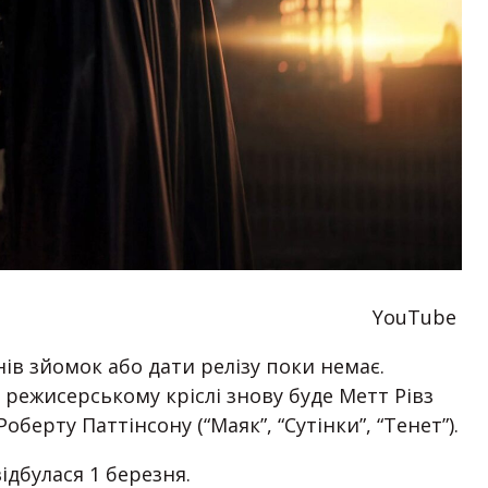
YouTube
ів зйомок або дати релізу поки немає.
у режисерському кріслі знову буде Метт Рівз
оберту Паттінсону (“Маяк”, “Сутінки”, “Тенет”).
ідбулася 1 березня.