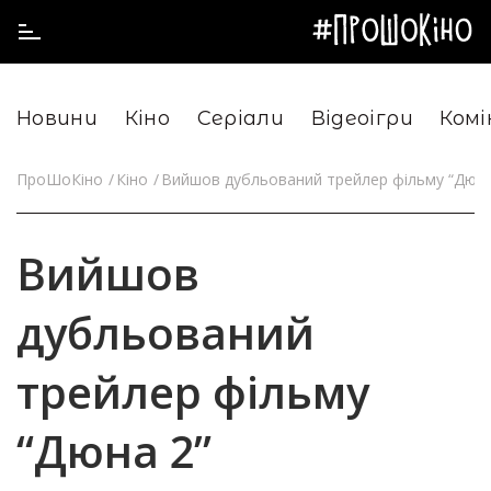
Новини
Кіно
Серіали
Відеоігри
Комі
ПроШоКіно
Кіно
Вийшов дубльований трейлер фільму “Дюна
Вийшов
дубльований
трейлер фільму
“Дюна 2”