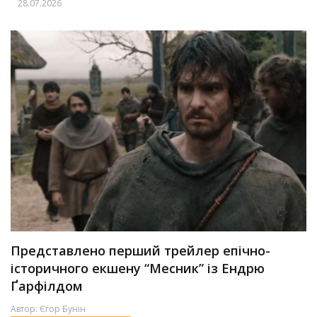
28.07.2026
Представлено перший трейлер епічно-
історичного екшену “Месник” із Ендрю
Ґарфілдом
Автор:
Єгор Бунін