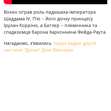
Вокен зіграв роль падишаха-імператора
Шаддама IV, П’ю – його дочку принцесу
Ірулан Корріно, а Батлер – племінника та
спадкоємця барона Харконнена Фейда-Раута.
Нагадаємо, з’явились
перші кадри другої
частини “Дюни” Дені Вільнева.