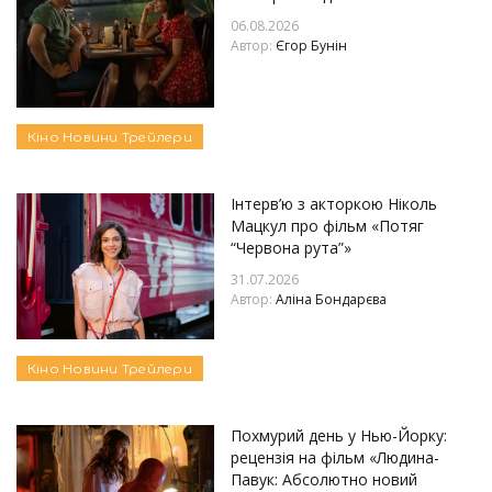
06.08.2026
Автор:
Єгор Бунін
Кіно
Новини
Трейлери
Інтерв’ю з акторкою Ніколь
Мацкул про фільм «Потяг
“Червона рута”»
31.07.2026
Автор:
Аліна Бондарєва
Кіно
Новини
Трейлери
Похмурий день у Нью-Йорку:
рецензія на фільм «Людина-
Павук: Абсолютно новий