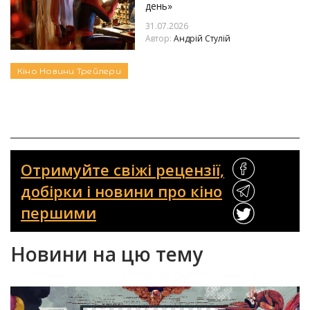
день»
31.07.2026
Автор:
Андрій Стулій
Кіно
Новини
Трейлери
Отримуйте свіжі рецензії,
добірки і новини про кіно
першими
Новини на цю тему