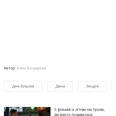
Автор:
Аліна Бондарєва
Дені Вільнев
Дюна
Зендея
5 фільмів із літнім настроєм,
які варто подивитися