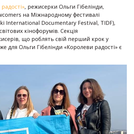
 радості»
, режисерки Ольги Гібелінди,
wcomers на Міжнародному фестивалі
 International Documentary Festival, TIDF),
вітових кінофорумів. Секція
исерів, що роблять свій перший крок у
е для Ольги Гібелінди «Королеви радості» є