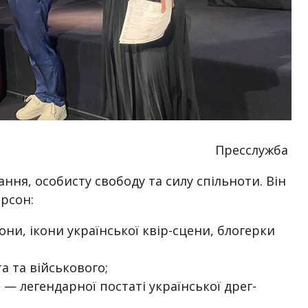
Пресслужба
ння, особисту свободу та силу спільноти. Він
ерсон:
ни, ікони української квір-сцени, блогерки
а та військового;
 — легендарної постаті української дрег-