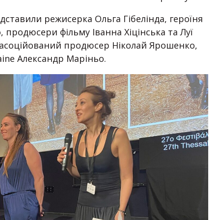
едставили режисерка Ольга Гібелінда, героїня
, продюсери фільму Іванна Хіцінська та Луї
 асоційований продюсер Ніколай Ярошенко,
aine Александр Маріньо.