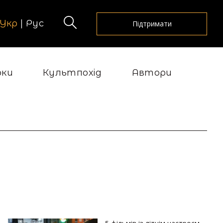
Укр
|
Рус
Підтримати
рки
Культпохід
Автори