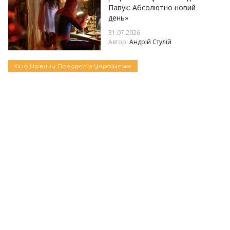
Павук: Абсолютно новий
день»
31.07.2026
Автор:
Андрій Стулій
Кіно
Новини
Пресреліз
Українське