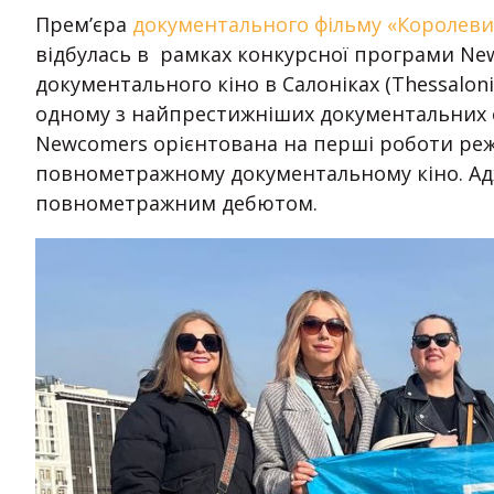
Прем’єра
документального фільму «Королеви
відбулась в рамках конкурсної програми Ne
документального кіно в Салоніках (Thessaloniki
одному з найпрестижніших документальних с
Newcomers орієнтована на перші роботи реж
повнометражному документальному кіно. Адж
повнометражним дебютом.