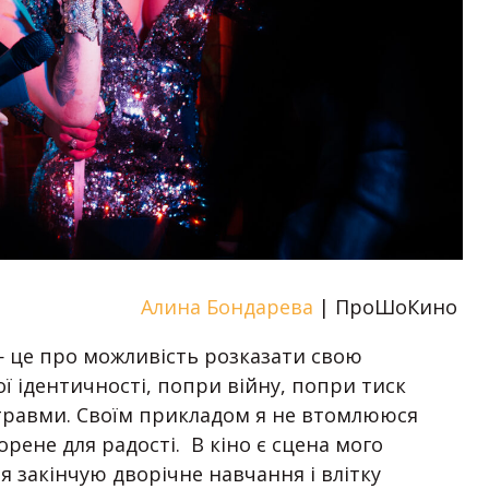
Алина Бондарева
| ПроШоКино
 — це про можливість розказати свою
ї ідентичності, попри війну, попри тиск
 травми. Своїм прикладом я не втомлююся
рене для радості. В кіно є сцена мого
 я закінчую дворічне навчання і влітку