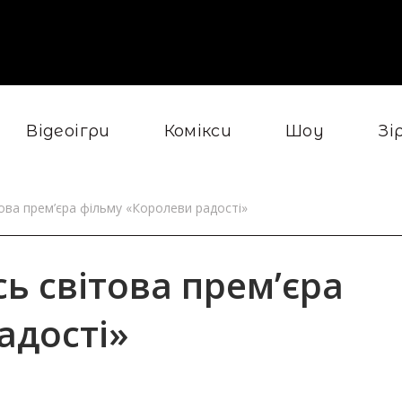
Відеоігри
Комікси
Шоу
Зі
това прем’єра фільму «Королеви радості»
сь світова прем’єра
адості»