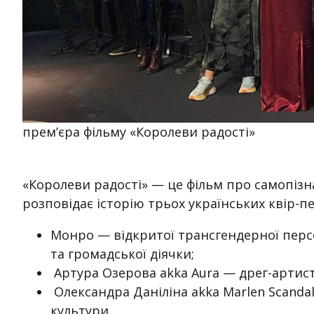
прем’єра фільму «Королеви радості»
«Королеви радості» — це фільм про самопізна
розповідає історію трьох українських квір-п
Монро — відкритої трансгендерної персо
та громадської діячки;
Артура Озерова аkkа Aura — дрег-артист
Олександра Даніліна аkka Marlen Scandal
культури.