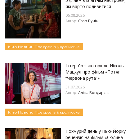
5 фільмів із літнім настроєм,
які варто подивитися
06.08.2026
Автор:
Єгор Бунін
Кіно
Новини
Пресреліз
Українське
Інтерв’ю з акторкою Ніколь
Мацкул про фільм «Потяг
“Червона рута”»
31.07.2026
Автор:
Аліна Бондарєва
Кіно
Новини
Пресреліз
Українське
Похмурий день у Нью-Йорку:
рецензія на фільм «Людина-