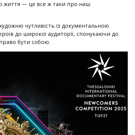
о життя — це все ж таки про наш
є художню чутливість із документальною
героїв до широкої аудиторії, спонукаючи до
 право бути собою.