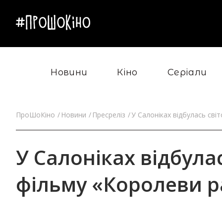
Новини
Кіно
Серіали
ПроШоКіно
Новини
Пресреліз
У Салоніках відбулась сві
У Салоніках відбула
фільму «Королеви р