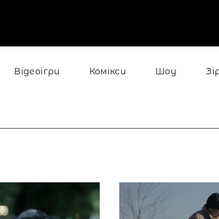
Відеоігри
Комікси
Шоу
Зі