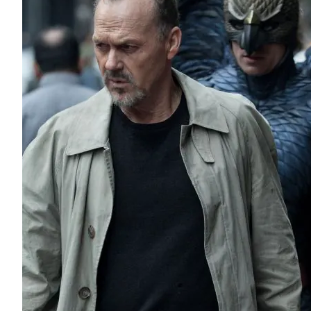
Фільми, що формують актора: добірка від ак
Яни Моріс
Українська акторка театру та кіно Яна Моріс в екс
ПроШоКіно ділиться добіркою фільмів, які варто п
мріє про акторську...