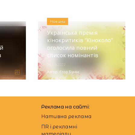
:
Аліна Бондарєва
Новини
Українська премія
кінокритиків “Кіноколо”
ий
оголосила повний
в
список номінантів
28.09.2022
Автор:
Єгор Бунін
Реклама на сайті:
Нативна реклама
ПR і рекламні
матеріали