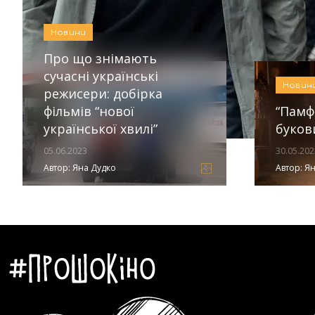
Новини
Автор:
Єгор Бунін
Новини
Про що знімають
сучасні українські
Новин
режисери: добірка
фільмів “нової
“Памфі
української хвилі”
буков
05.06.2023
30.05.202
Автор:
Яна Дудко
Автор:
Ян