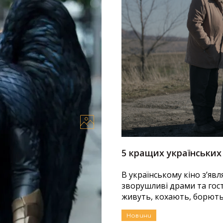
торки театру та кіно
5 кращих українських
В українському кіно з’явл
зворушливі драми та гостр
клюзивному матеріалі для
живуть, кохають, борютьс
ередивитися кожному, хто
Новини