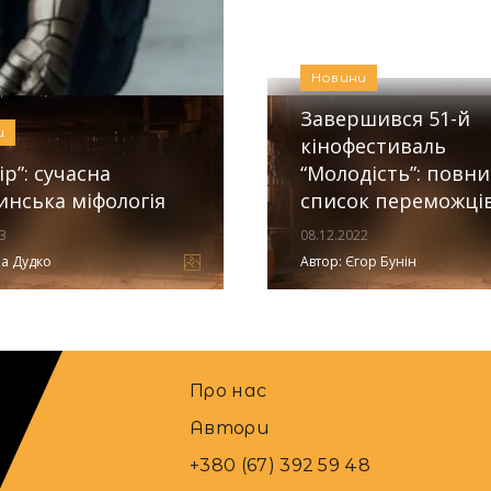
20.02.2026
Автор
Новини
Завершився 51-й
и
кінофестиваль
р”: сучасна
“Молодість”: повн
инська міфологія
список переможці
3
08.12.2022
а Дудко
Автор:
Єгор Бунін
Про нас
Автори
+380 (67) 392 59 48