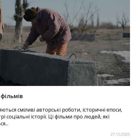
 фільмів
яються сміливі авторські роботи, історичні епоси,
і соціальні історії. Ці фільми про людей, які
я...
27.10.2025