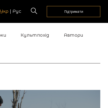
Укр
|
Рус
Підтримати
рки
Культпохід
Автори