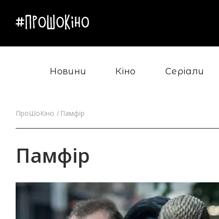
Новини
Кіно
Серіали
ПроШоКіно
Памфір
Памфір