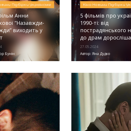
овини
Підбірки
Українське
Кіно
Новини
Підбірки
Ук
фільм Анни
5 фільмів про укра
кової “Назавжди-
1990-ті: від
жди” виходить у
пострадянського н
т
до драм доросліш
4
27.05.2024
ор Бунін
Автор:
Яна Дудко