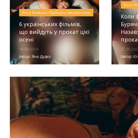
Кіно
Н
Кіно
Новини
Підбірки
Українське
Коли 
6 українських фільмів,
Буряч
що вийдуть у прокат цієї
Назав
осені
прока
16.09.2024
27.05.202
Автор:
Яна Дудко
Автор:
Єг