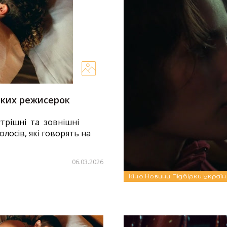
ських режисерок
Пісня «Я маю крила» 
саундтреком до філ
утрішні та зовнішні
олосів, які говорять на
Український виконавець 
стала офіційним саундтр
в широкий прокат виходи
06.03.2026
Кіно
Новини
Підбірки
Україн
Автор