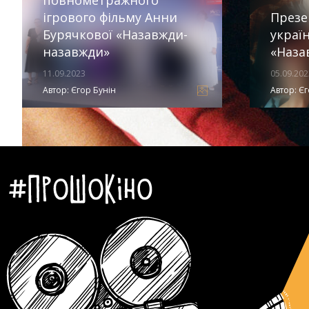
повнометражного
ігрового фільму Анни
Презе
Бурячкової «Назавжди-
украї
назавжди»
«Наза
11.09.2023
05.09.202
Автор:
Єгор Бунін
Автор:
Єг