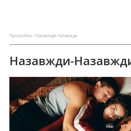
ПроШоКіно
Назавжди-Назавжди
Назавжди-Назавжд