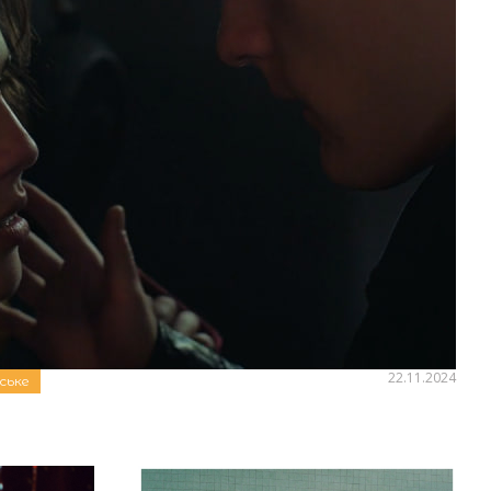
від Паліндрома стала головним
ьму «Назавжди-Назавжди»
Паліндром презентує пісню «Я маю крила», яка
еком до фільму «Назавжди-Назавжди». 21 листопада
ть український фільм «Назавжди-Назавжди»...
22.11.2024
ське
:
Аліна Бондарєва