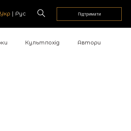
Укр
|
Рус
Підтримати
рки
Культпохід
Автори