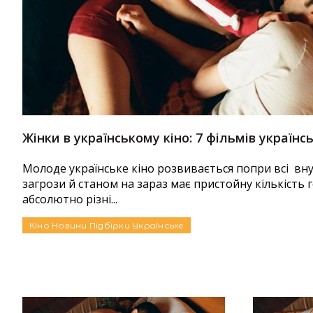
Жінки в українському кіно: 7 фільмів україн
Молоде українське кіно розвивається попри всі вн
загрози й станом на зараз має пристойну кількість г
абсолютно різні...
Кіно
Новини
Підбірки
Українське
Автор:
Яна Дудко