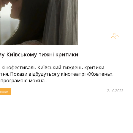
у Київському тижні критики
 кінофестиваль Київський тиждень критики
ня. Покази відбудуться у кінотеатрі «‎Жовтень»‎.
програмою можна...
12.10.2023
ське
Автор:
Яна Дудко