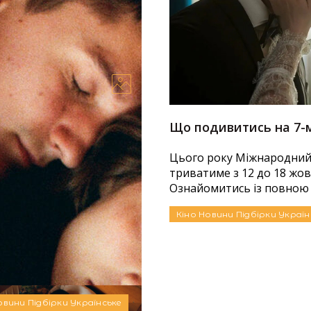
«‎Назавжди-
Що подивитись на 7-м
Цього року Міжнародний
триватиме з 12 до 18 жовт
 дебютом української
Ознайомитись із повною 
ала відео для Океану
а...
Кіно
Новини
Підбірки
Україн
23.10.2023
овини
Підбірки
Українське