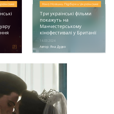
раїнське
Кіно
Новини
Підбірки
Українське
їнські
Три українські фільми
покажуть на
уару
Манчестерському
ання
кінофестивалі у Британії
14.03.2024
Автор:
Яна Дудко