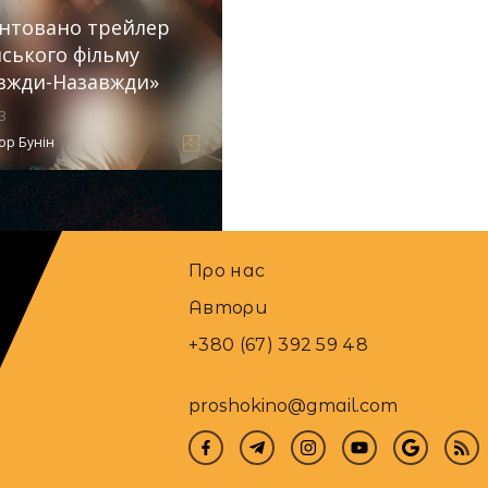
нтовано трейлер
нського фільму
вжди-Назавжди»
3
ор Бунін
Про нас
Автори
+380 (67) 392 59 48
proshokino@gmail.com