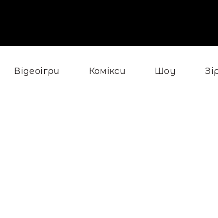
Відеоігри
Комікси
Шоу
Зі