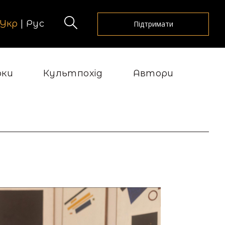
Укр
|
Рус
Підтримати
рки
Культпохід
Автори