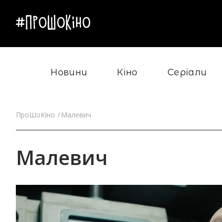
Новини
Кіно
Серіали
ПроШоКіно
Малевич
Малевич