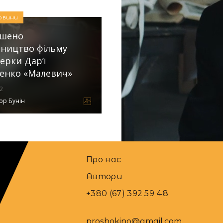
овини
ршено
ництво фільму
ерки Дар’ї
нко «Малевич»
2
ор Бунін
Про нас
Автори
+380 (67) 392 59 48
proshokino@gmail.com