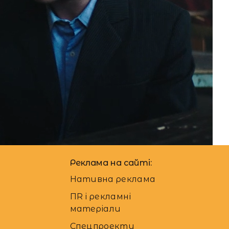
Реклама на сайті:
Нативна реклама
ПR і рекламні
матеріали
Спецпроекти