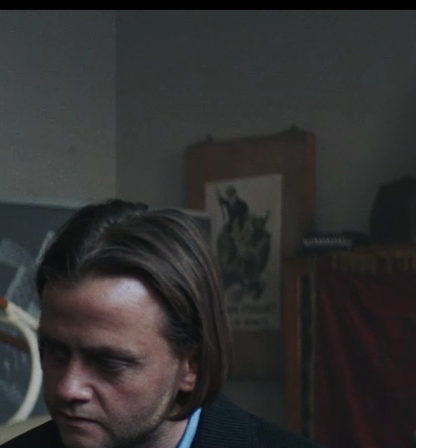
арʼї Онищенко покажуть в межах
нції з Безпеки
еренції з Безпеки (MSC 2025) відбудеться низка
центують увагу на ролі культури в протидії
04.02.2025
Автор:
Єгор Бунін