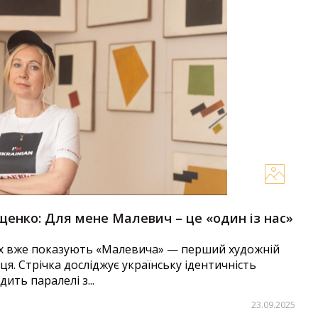
енко: Для мене Малевич – це «один із нас»
ах вже показують «Малевича» — перший художній
я. Стрічка досліджує українську ідентичність
ить паралелі з...
23.09.2025