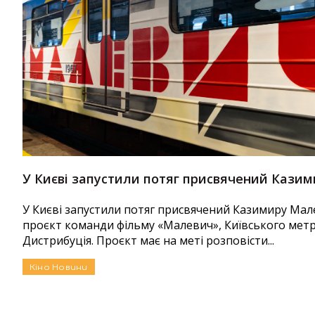
У Києві запустили потяг присвячений Кази
У Києві запустили потяг присвячений Казимиру Мал
проєкт команди фільму «Малевич», Київського метр
Дистрибуція. Проєкт має на меті розповісти...
Кіно
Новини
Автор:
Єгор Бунін