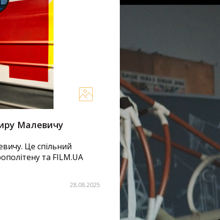
миру Малевичу
Байопік “Малевич” Д
Мюнхенської Конфере
евичу. Це спільний
ополітену та FILM.UA
В межах Мюнхенської Конф
українських подій, які ак
російській агресії та...
28.08.2025
Кіно
Новини