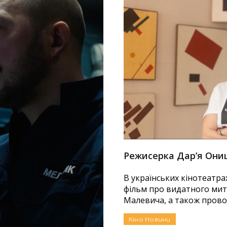
іональну кінопремію
Режисерка Дар’я Онищ
В українських кінотеатр
фільм про видатного митц
есяту Національну
Малевича, а також провод
оакадеміки сформували з
Кіно
Новини