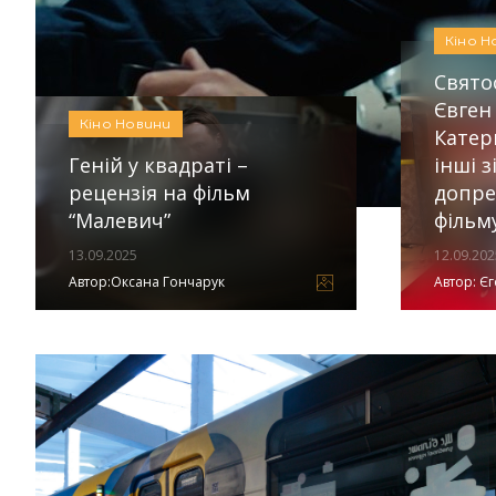
Кіно
Новини
Автор:
Аліна Бондарєва
Кіно
Н
Свято
Євген
Кіно
Новини
Катер
Геній у квадраті –
інші з
рецензія на фільм
допре
“Малевич”
фільм
13.09.2025
12.09.202
Автор:Оксана Гончарук
Автор:
Єг