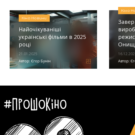
Кіно
Н
Кіно
Новини
Заве
Найочікуваніші
вироб
українські фільми в 2025
режис
році
Онище
21.01.2025
16.12.202
Автор:
Єгор Бунін
Автор:
Єг