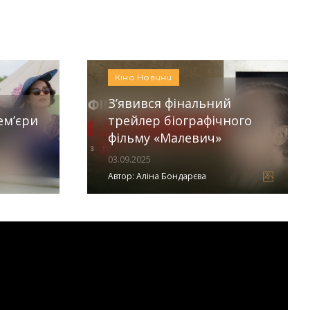
:
Аліна Бондарєва
Кіно
Новини
З’явився фінальний
ем’єри
трейлер біографічного
фільму «Малевич»
03.09.2025
Автор:
Аліна Бондарєва