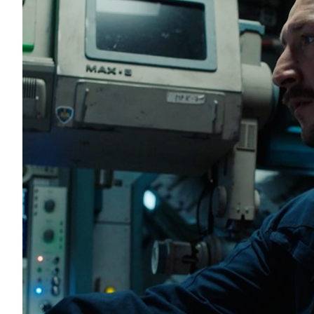
Оголошено список номінантів на Десяту Нац
«Золота Дзиґа»
Українська Кіноакадемія оголосила номінантів на Д
кінопремію «Золота Дзиґа». Перелік номінантів кін
довгого списку, до якого увійшло 65 робіт. Лідером...