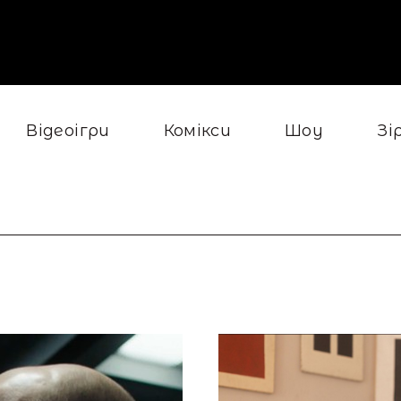
Відеоігри
Комікси
Шоу
Зі