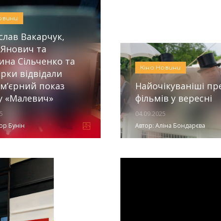
12.05.2026
Автор
овини
слав Вакарчук,
 Янович та
ина Сільченко та
Кіно
Новини
ірки відвідали
м’єрний показ
Найочікуваніші пр
у «Малевич»
фільмів у вересні
5
04.09.2025
ор Бунін
Автор:
Аліна Бондарєва