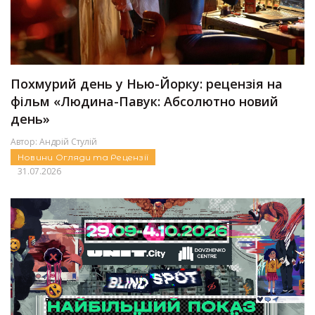
Похмурий день у Нью-Йорку: рецензія на
фільм «Людина-Павук: Абсолютно новий
день»
Автор:
Андрій Стулій
Новини
Огляди та Рецензії
31.07.2026