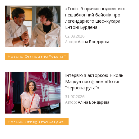
«Тоні»: 5 причин подивитися
нешаблонний байопік про
легендарного шеф-кухара
Ентоні Бурдена
02.08.2026
Автор:
Аліна Бондарєва
Новини
Огляди та Рецензії
Інтерв’ю з акторкою Ніколь
Мацкул про фільм «Потяг
“Червона рута”»
31.07.2026
Автор:
Аліна Бондарєва
Новини
Огляди та Рецензії