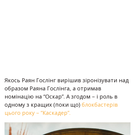
Якось Раян Гослінг вирішив зіронізувати над
образом Раяна Гослінга, а отримав
номінацію на “Оскар”. А згодом – і роль в
одному з кращих (поки що)
блокбастерів
цього року – “Каскадер”.