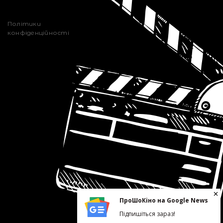
Політики
конфіденційності
ПроШоКіно на Google News
Підпишіться зараз!