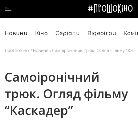
Новини
Кіно
Серіали
Відеоігри
Комі
ПроШоКіно
Новини
Самоіронічний трюк. Огляд фільму “Каск
Самоіронічний
трюк. Огляд фільму
“Каскадер”