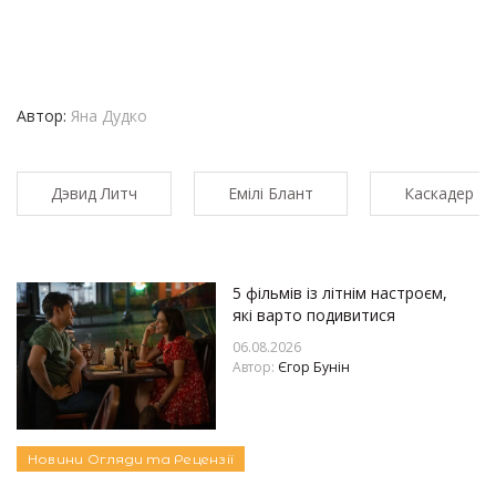
Автор:
Яна Дудко
Дэвид Литч
Емілі Блант
Каскадер
5 фільмів із літнім настроєм,
які варто подивитися
06.08.2026
Автор:
Єгор Бунін
Новини
Огляди та Рецензії