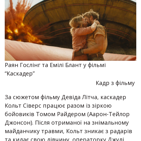
Раян Гослінг та Емілі Блант у фільмі
“Каскадер”
Кадр з фільму
За сюжетом фільму Девіда Літча, каскадер
Кольт Сіверс працює разом із зіркою
бойовиків Томом Райдером (Аарон-Тейлор
Джонсон). Після отриманої на знімальному
майданчику травми, Кольт зникає з радарів
та кидає свою дівчину, операторку Джуді