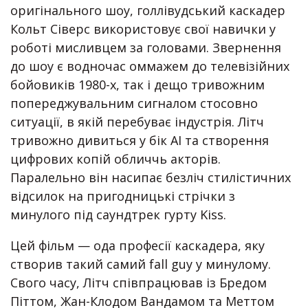
оригінального шоу, голлівудський каскадер
Кольт Сіверс використовує свої навички у
роботі мисливцем за головами. Звернення
до шоу є водночас оммажем до телевізійних
бойовиків 1980-х, так і дещо тривожним
попереджувальним сигналом стосовно
ситуації, в якій перебуває індустрія. Літч
тривожно дивиться у бік AI та створення
цифрових копій обличчь акторів.
Паралельно він насипає безліч стилістичних
відсилок на пригодницькі стрічки з
минулого під саундтрек гурту Kiss.
Цей фільм — ода професії каскадера, яку
створив такий самий fall guy у минулому.
Свого часу, Літч співпрацював із Бредом
Піттом, Жан-Клодом Вандамом та Меттом