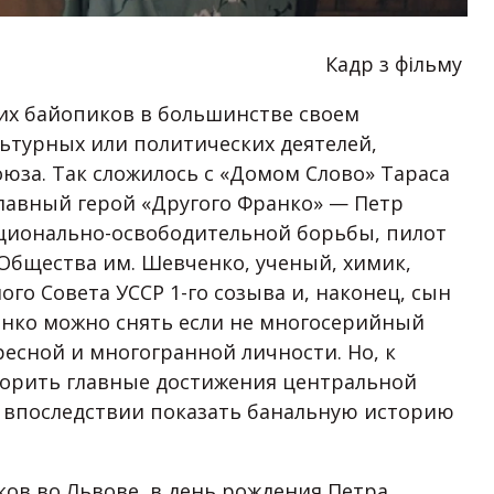
Кадр з фільму
их байопиков в большинстве своем
ьтурных или политических деятелей,
юза. Так сложилось с «Домом Слово» Тараса
лавный герой «Другого Франко» — Петр
ационально-освободительной борьбы, пилот
Общества им. Шевченко, ученый, химик,
ого Совета УССР 1-го созыва и, наконец, сын
анко можно снять если не многосерийный
ресной и многогранной личности. Но, к
орить главные достижения центральной
ы впоследствии показать банальную историю
ков во Львове, в день рождения Петра,