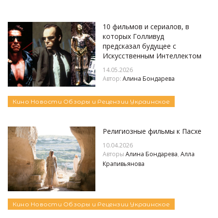
10 фильмов и сериалов, в
которых Голливуд
предсказал будущее с
Искусственным Интеллектом
14.05.2026
Автор:
Алина Бондарева
Кино
Новости
Обзоры и Рецензии
Украинское
Религиозные фильмы к Пасхе
10.04.2026
Авторы
Алина Бондарева
,
Алла
Крапивьянова
Кино
Новости
Обзоры и Рецензии
Украинское