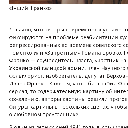
«Інший Франко»
Логично, что авторы современных украинск
фиксируются на проблеме реабилитации кул
репрессированных во времена советского со
Томенко или «Запретным» Романа Бровко. Г
Франко — соучредитель Пласта, участник н
Украинской галицкой армии, член Научного 
фольклорист, изобретатель, депутат Верховн
Ивана Франко. Кажется, что о биографии Фр
сериал, то содержательную картину об инте
сожалению, авторы картины решили прогов
фигуры картины в нескольких сценах, чтоб
о любовном треугольнике.
В один из летних дней 1941 года, в дом Фран