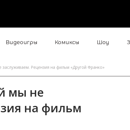
Видеоигры
Комиксы
Шоу
е заслуживаем. Рецензия на фильм «Другой Франко»‎
й мы не
нзия на фильм