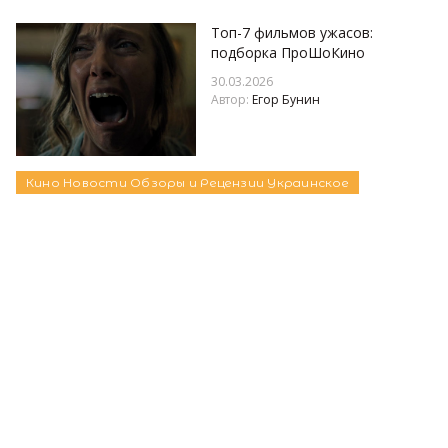
Топ-7 фильмов ужасов:
подборка ПроШоКино
30.03.2026
Автор:
Егор Бунин
Кино
Новости
Обзоры и Рецензии
Украинское