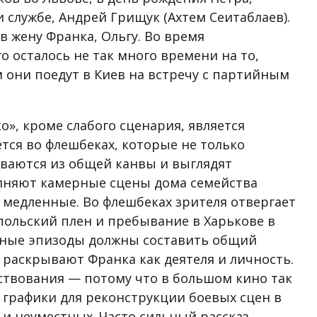
 службе, Андрей Грищук (Ахтем Сеитаблаев).
в жену Франка, Ольгу. Во время
о осталось не так много времени на то,
м они поедут в Киев на встречу с партийным
», кроме слабого сценария, является
тся во флешбеках, которые не только
иваются из общей канвы и выглядят
лняют камерные сцены дома семейства
 медленные. Во флешбеках зрителя отвергает
польский плен и пребывание в Харькове в
енные эпизоды должны составить общий
 раскрывают Франка как деятеля и личность.
ствования — потому что в большом кино так
 графики для реконструкции боевых сцен в
и неуместных. Часто сильный рассказ