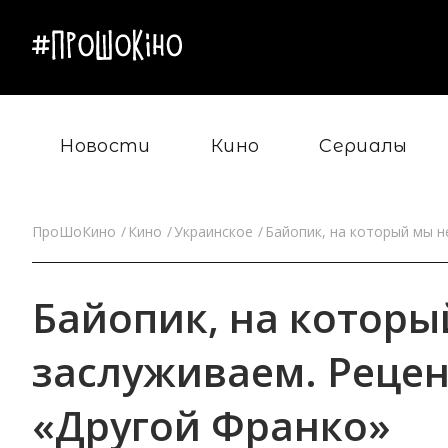
Новости
Кино
Сериалы
ПроШоКино
Кино
Украинское
Байопик, на который мы н
Байопик, на которы
заслуживаем. Реце
«Другой Франко»‎