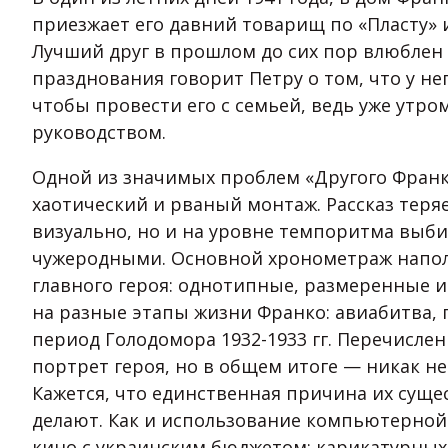
приезжает его давний товарищ по «Пласту» и
Лучший друг в прошлом до сих пор влюблен 
празднования говорит Петру о том, что у нег
чтобы провести его с семьей, ведь уже утро
руководством.
Одной из значимых проблем «Другого Франко
хаотический и рваный монтаж. Рассказ теряе
визуально, но и на уровне темпоритма выб
чужеродными. Основной хронометраж напо
главного героя: однотипные, размеренные и
на разные этапы жизни Франко: авиабитва, 
период Голодомора 1932-1933 гг. Перечисл
портрет героя, но в общем итоге — никак не
Кажется, что единственная причина их суще
делают. Как и использование компьютерной
кино с украинским бюджетом: карикатурных 