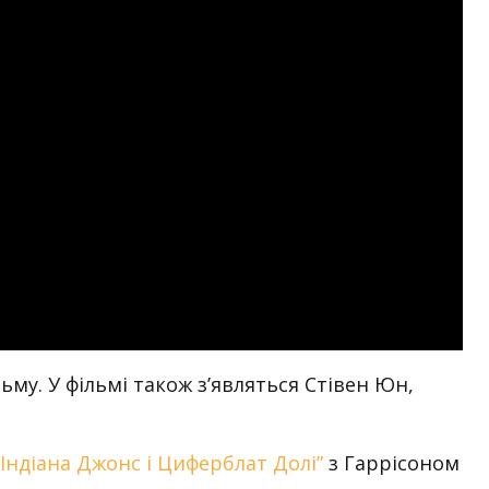
му. У фільмі також з’являться Стівен Юн,
Індіана Джонс і Циферблат Долі”
з Гаррісоном