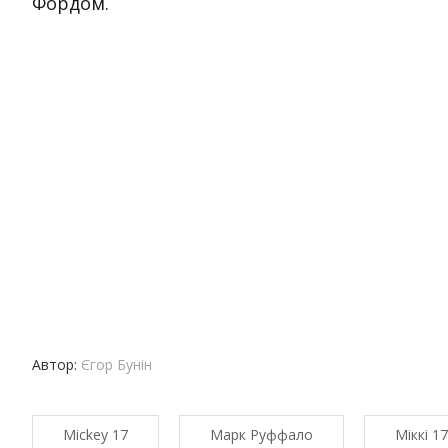
Фордом.
Автор:
Єгор Бунін
Mickey 17
Марк Руффало
Міккі 17