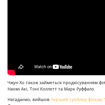
Чжун Хо також займеться продюсуванням філь
Наомі Акі, Тоні Коллетт та Марк Руффало.
Нагадаємо, вийшов
перший трейлер фільму “