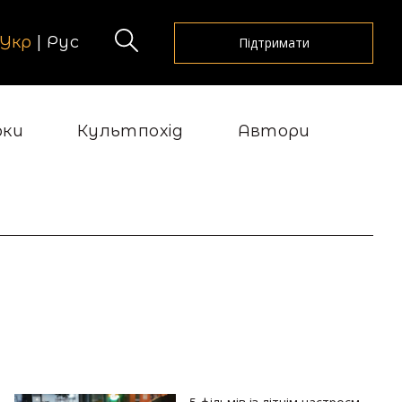
Укр
|
Рус
Підтримати
рки
Культпохід
Автори