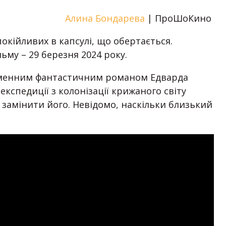
Алина Бондарева
| ПроШоКино
покійливих в капсулі, що обертається.
ьму – 29 березня 2024 року.
йменним фантастичним романом Едварда
експедиції з колонізації крижаного світу
 замінити його. Невідомо, наскільки близький