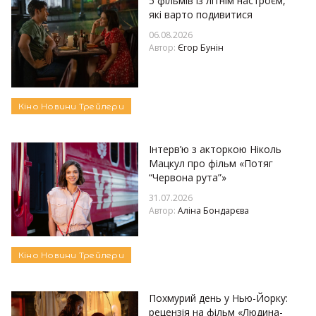
5 фільмів із літнім настроєм,
які варто подивитися
06.08.2026
Автор:
Єгор Бунін
Кіно
Новини
Трейлери
Інтерв’ю з акторкою Ніколь
Мацкул про фільм «Потяг
“Червона рута”»
31.07.2026
Автор:
Аліна Бондарєва
Кіно
Новини
Трейлери
Похмурий день у Нью-Йорку:
рецензія на фільм «Людина-