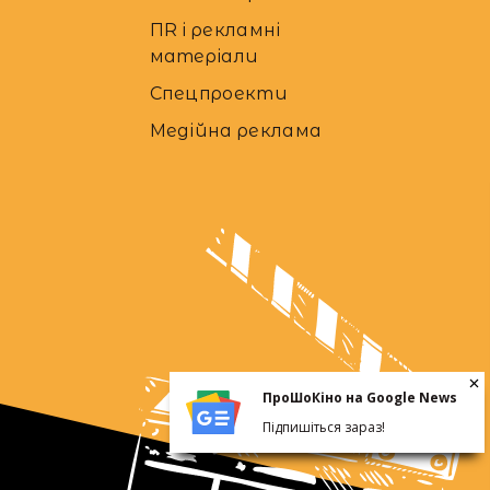
ПR і рекламні
матеріали
Спецпроекти
Медійна реклама
ПроШоКіно на Google News
Підпишіться зараз!