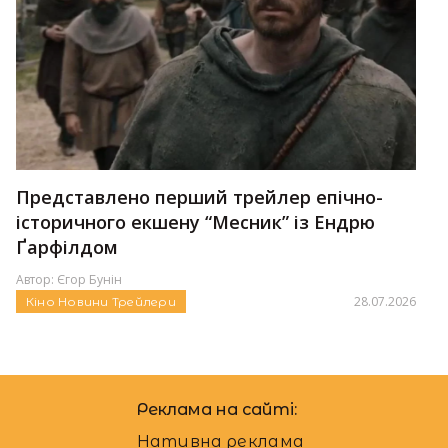
Представлено перший трейлер епічно-
історичного екшену “Месник” із Ендрю
Ґарфілдом
Автор:
Єгор Бунін
28.07.2026
Кіно
Новини
Трейлери
Реклама на сайті:
Нативна реклама