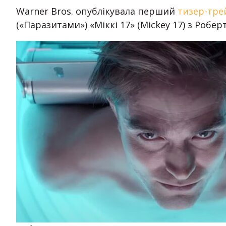
Warner Bros. опублікувала перший
тизер-тре
(«Паразитами») «Міккі 17» (Mickey 17) з Робе