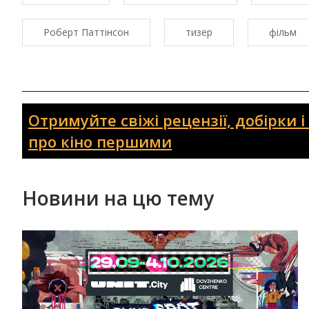
Роберт Паттінсон
тизер
фільм
Отримуйте свіжі рецензії, добірки 
про кіно першими
Новини на цю тему