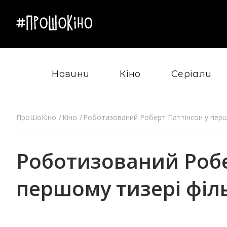
Новини
Кіно
Серіали
ПроШоКіно
Кіно
Роботизований Роберт Паттінсон у першо
Роботизований Робе
першому тизері філь