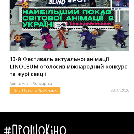
13-й Фестиваль актуальної анімації
LINOLEUM оголосив міжнародний конкурс
та журі секції
Автор:
Аліна Бондарєва
28.07.2026
Кіно
Новини
Трейлери