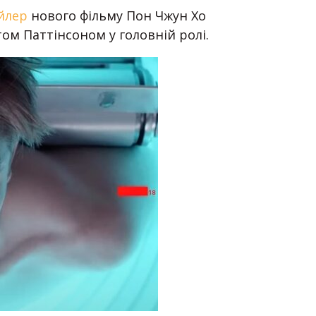
йлер
нового фільму Пон Чжун Хо
ртом Паттінсоном у головній ролі.