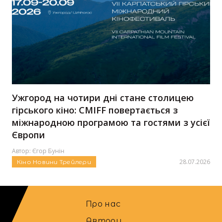
Ужгород на чотири дні стане столицею
гірського кіно: CMIFF повертається з
міжнародною програмою та гостями з усієї
Європи
Автор:
Єгор Бунін
28.07.2026
Кіно
Новини
Трейлери
Про нас
Автори