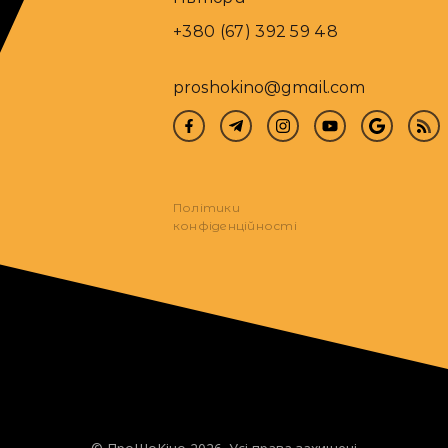
+380 (67) 392 59 48
proshokino@gmail.com
Політики
конфіденційності