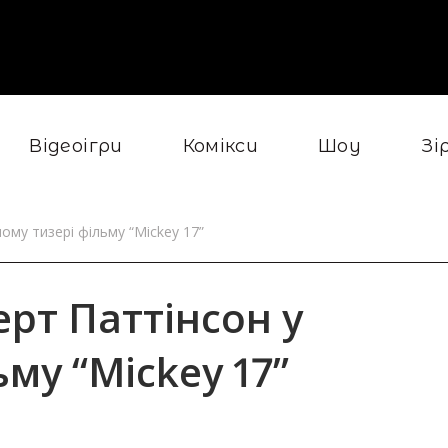
Відеоігри
Комікси
Шоу
Зі
му тизері фільму “Mickey 17”
рт Паттінсон у
му “Mickey 17”