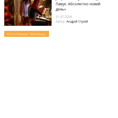
Павук: Абсолютно новий
день»
31.07.2026
Автор:
Андрій Стулій
Кіно
Новини
Трейлери