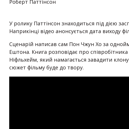
Роберт Паттінсон
У ролику Паттінсон знаходиться під дією зас
Наприкінці відео анонсується дата виходу філ
Сценарій написав сам Пон Чжун Хо за одно
Ештона. Книга розповідає про співробітника 
Ніфльхейм, який намагається завадити клону
сюжет фільму буде до твору.