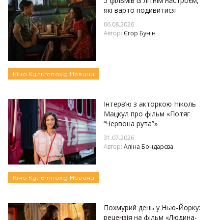
5 фільмів із літнім настроєм,
які варто подивитися
06.08.2026
Автор:
Єгор Бунін
Кіно
Культпохід
Новини
Інтерв’ю з акторкою Ніколь
Мацкул про фільм «Потяг
“Червона рута”»
31.07.2026
Автор:
Аліна Бондарєва
Кіно
Культпохід
Новини
Похмурий день у Нью-Йорку:
рецензія на фільм «Людина-