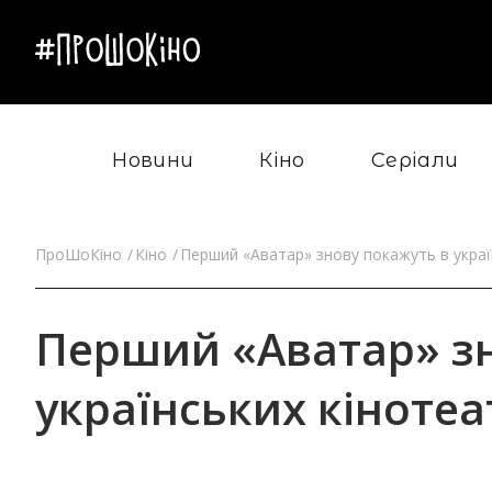
Новини
Кіно
Серіали
ПроШоКіно
Кіно
Перший «Аватар» знову покажуть в украї
Перший «Аватар» зн
українських кінотеа