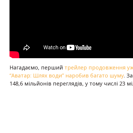
Нагадаємо, перший
трейлер продовження уж
“Аватар: Шлях води” наробив багато шуму
. З
148,6 мільйонів переглядів, у тому числі 23 