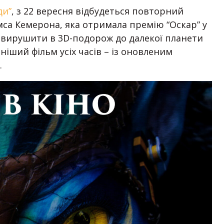
ди”
, з 22 вересня відбудеться повторний
са Кемерона, яка отримала премію “Оскар” у
ь вирушити в 3D-подорож до далекої планети
іший фільм усіх часів – із оновленим
.