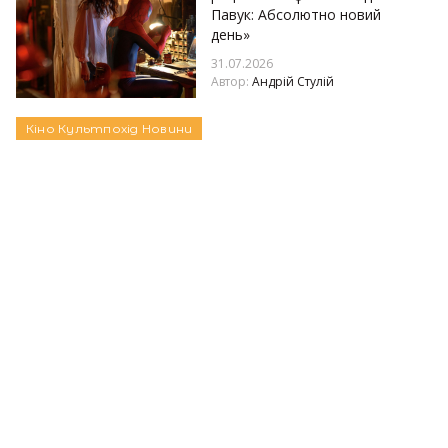
Павук: Абсолютно новий
день»
31.07.2026
Автор:
Андрій Стулій
Кіно
Культпохід
Новини