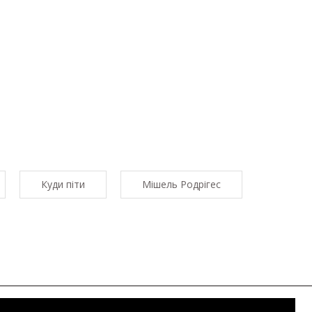
Куди піти
Мішель Родрігес