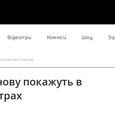
Відеоігри
Комікси
Шоу
Зі
нських кінотеатрах
ову покажуть в
трах