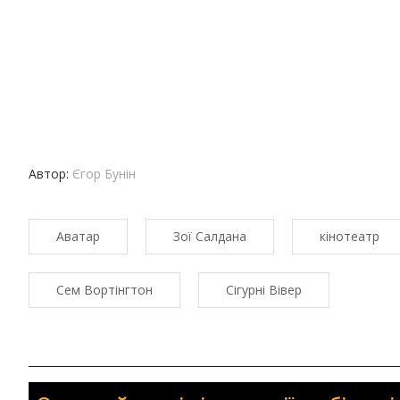
Автор:
Єгор Бунін
Аватар
Зої Салдана
кінотеатр
Сем Вортінгтон
Сігурні Вівер