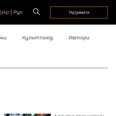
Укр
|
Рус
Підтримати
рки
Культпохід
Автори