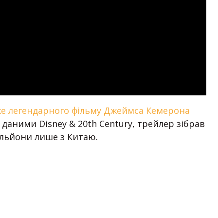
е легендарного фільму Джеймса Кемерона
а даними Disney & 20th Century, трейлер зібрав
мільйони лише з Китаю.