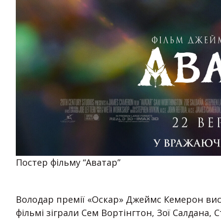
Постер фільму “Аватар”
Володар премії «Оскар» Джеймс Кемерон вис
фільмі зіграли Сем Вортінгтон, Зої Салдана, Ст