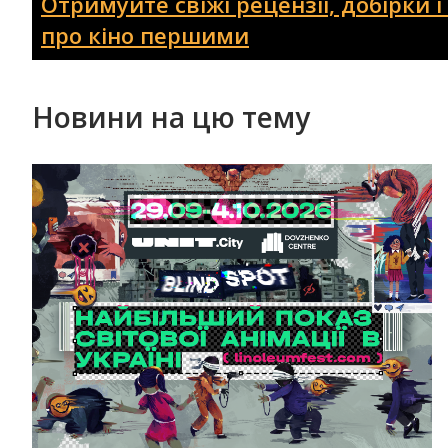
Отримуйте свіжі рецензії, добірки 
про кіно першими
Новини на цю тему