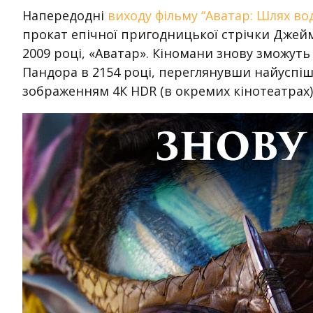
Напередодні
виходу фільму “Аватар: Шлях во
прокат епічної пригодницької стрічки Джейм
2009 році, «Аватар». Кіномани знову зможут
Пандора в 2154 році, переглянувши найуспішн
зображенням 4К HDR (в окремих кінотеатрах)