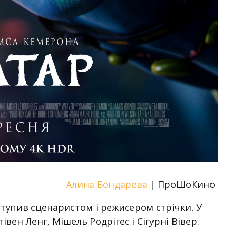
Алина Бондарева
| ПроШоКино
тупив сценаристом і режисером стрічки. У
івен Ленг, Мішель Родрігес і Сігурні Вівер.