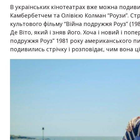
В українських кінотеатрах вже можна подиви
Камбербетчем та Олівією Колман “Роузи”. Ст
культового фільму “Війна подружжя Роуз” (19
Де Віто, який і зняв його. Хоча і новий і по
подружжя Роуз” 1981 року американського 
подивились стрічку і розповідає, чим вона ці