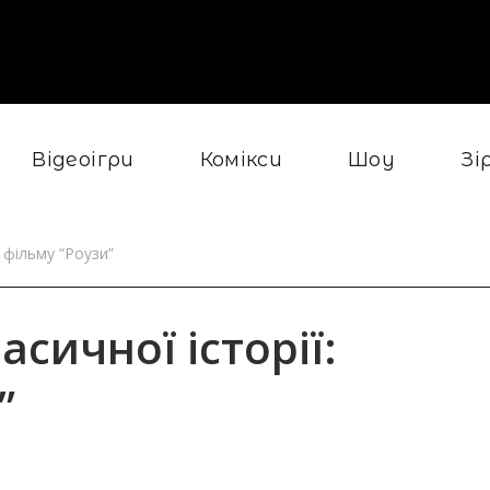
Відеоігри
Комікси
Шоу
Зі
 фільму “Роузи”
сичної історії:
”