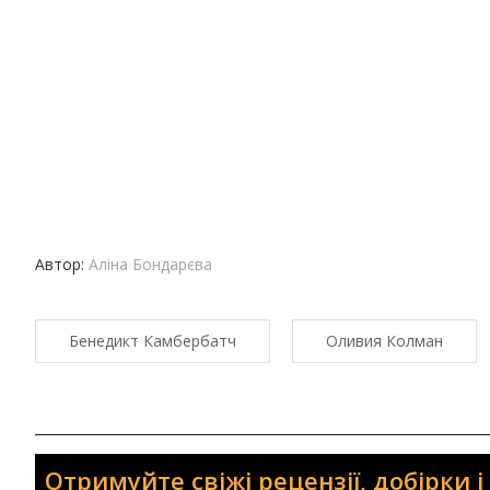
Автор:
Аліна Бондарєва
Бенедикт Камбербатч
Оливия Колман
Отримуйте свіжі рецензії, добірки 