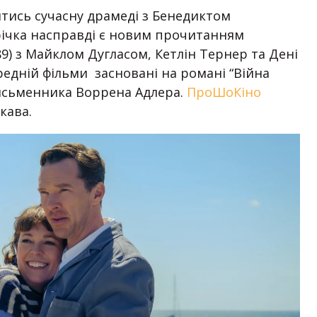
тись сучасну драмеді з Бенедиктом
річка насправді є новим прочитанням
89) з Майклом Дугласом, Кетлін Тернер та Дені
передній фільми засновані на романі “Війна
письменника Воррена Адлера.
ПроШоКіно
кава.