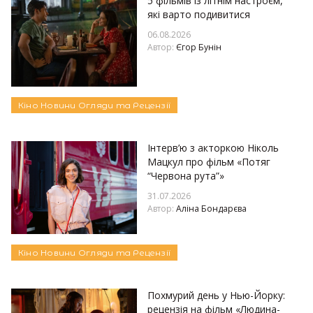
5 фільмів із літнім настроєм,
які варто подивитися
06.08.2026
Автор:
Єгор Бунін
Кіно
Новини
Огляди та Рецензії
Інтерв’ю з акторкою Ніколь
Мацкул про фільм «Потяг
“Червона рута”»
31.07.2026
Автор:
Аліна Бондарєва
Кіно
Новини
Огляди та Рецензії
Похмурий день у Нью-Йорку:
рецензія на фільм «Людина-