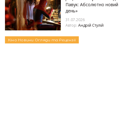
Павук: Абсолютно новий
день»
31.07.2026
Автор:
Андрій Стулій
Кіно
Новини
Огляди та Рецензії