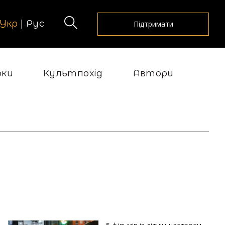
Укр
|
Рус
Підтримати
рки
Культпохід
Автори