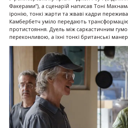
Факерами”), а сценарій написав Тоні Макнама
іронію, тонкі жарти та жваві кадри пережива
Камбербетч уміло передають трансформацію 
протистояння. Дуель між саркастичним гумо
переконливою, а їхні тонкі британські мане