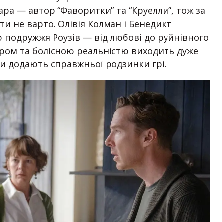
ра — автор “Фаворитки” та “Круелли”, тож за
ти не варто. Олівія Колман і Бенедикт
подружжя Роузів — від любові до руйнівного
ром та болісною реальністю виходить дуже
ри додають справжньої родзинки грі.