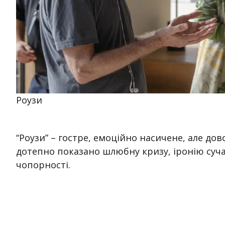
Роузи
“Роузи” – гостре, емоційно насичене, але дов
дотепно показано шлюбну кризу, іронію суча
чопорності.