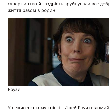
суперництво й заздрість зруйнували все добр
життя разом в родині.
Роузи
У режисерському кріслі – Джей Роуч (відомий