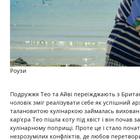
Роузи
Подружжя Тео та Айві переїжджають з Британі
чоловік зміг реалізувати себе як успішний ар
талановитою кулінаркою займалась виховання
кар’єра Тео пішла коту під хвіст і він почав 
кулінарному поприщі. Проте це і стало почат
незрозумілих конфліктів, де любов перетвор