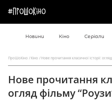
Новини
Кіно
Серіали
ПроШоКіно
Кіно
Нове прочитання класичної історії: огляд
Нове прочитання кла
огляд фільму “Роузи