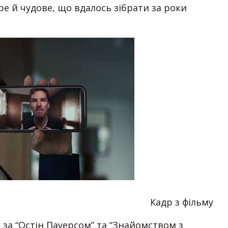
е й чудове, що вдалось зібрати за роки
Кадр з фільму
 за “Остін Пауерсом” та “Знайомством з