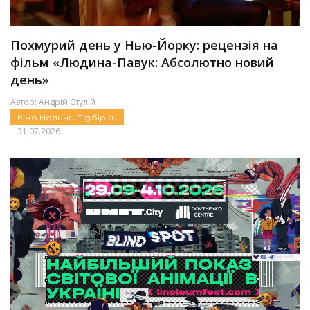
Похмурий день у Нью-Йорку: рецензія на
фільм «Людина-Павук: Абсолютно новий
день»
Автор:
Андрій Стулій
Кіно
Новини
Підбірки
31.07.2026