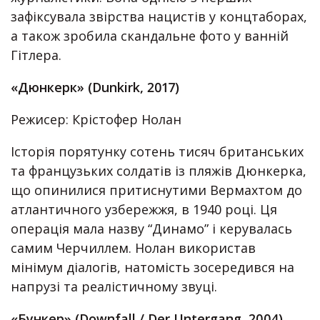
зафіксувала звірства нацистів у концтаборах,
а також зробила скандальне фото у ванній
Гітлера.
«Дюнкерк» (Dunkirk, 2017)
Режисер: Крістофер Нолан
Історія порятунку сотень тисяч британських
та французьких солдатів із пляжів Дюнкерка,
що опинилися притиснутими Вермахтом до
атлантичного узбережжя, в 1940 році. Ця
операція мала назву “Динамо” і керувалась
самим Черчиллем. Нолан використав
мінімум діалогів, натомість зосередився на
напрузі та реалістичному звуці.
«Бункер» (Downfall / Der Untergang, 2004)