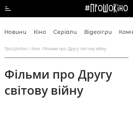
Новини
Кіно
Серіали
Відеоігри
Комі
ПроШоКіно
Кіно
Фільми про Другу світову війну
Фільми про Другу
світову війну