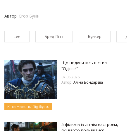
Автор:
Єгор Бунін
Lee
Бред Пітт
Бункер
Дю
Що подивитись в стилі
“Одіссеї”
07.08.2026
Автор:
Аліна Бондарєва
Кіно
Новини
Підбірки
5 фільмів із літнім настроєм,
які варто подивитися