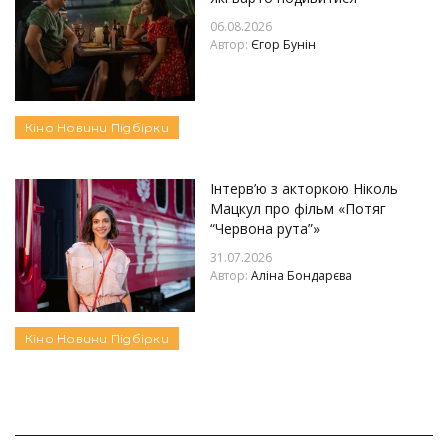
06.08.2026
Автор:
Єгор Бунін
Кіно
Новини
Підбірки
Інтерв’ю з акторкою Ніколь
Мацкул про фільм «Потяг
“Червона рута”»
31.07.2026
Автор:
Аліна Бондарєва
Кіно
Новини
Підбірки