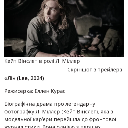
Кейт Вінслет в ролі Лі Міллер
Скріншот з трейлера
«Лі» (Lee, 2024)
Режисерка: Еллен Курас
Біографічна драма про легендарну
фотографку Лі Міллер (Кейт Вінслет), яка з
модельної кар’єри перейшла до фронтової
журналістики. Вона однією з перших