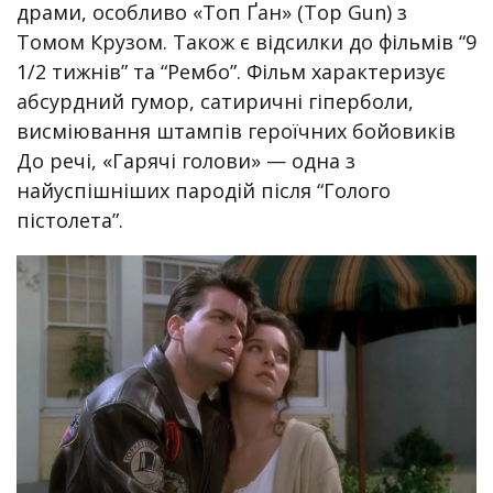
драми, особливо «Топ Ґан» (Top Gun) з
Томом Крузом. Також є відсилки до фільмів “9
1/2 тижнів” та “Рембо”. Фільм характеризує
абсурдний гумор, сатиричні гіперболи,
висміювання штампів героїчних бойовиків
До речі, «Гарячі голови» — одна з
найуспішніших пародій після “Голого
пістолета”.