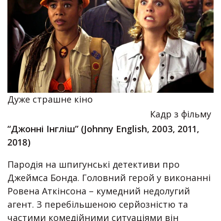
Дуже страшне кіно
Кадр з фільму
“Джонні Інгліш” (Johnny English, 2003, 2011,
2018)
Пародія на шпигунські детективи про
Джеймса Бонда. Головний герой у виконанні
Ровена Аткінсона – кумедний недолугий
агент. З перебільшеною серйозністю та
частими комедійними ситуаціями він