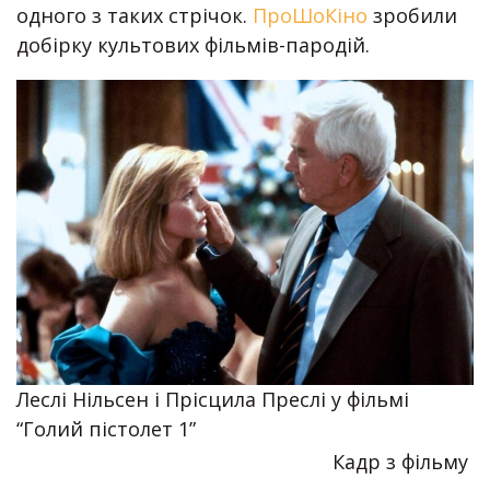
одного з таких стрічок.
ПроШоКіно
зробили
добірку культових фільмів-пародій.
Леслі Нільсен і Прісцила Преслі у фільмі
“Голий пістолет 1”
Кадр з фільму