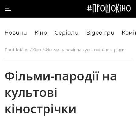
Новини
Кіно
Серіали
Відеоігри
Комі
ПроШоКіно
Кіно
Фільми-пародії на культові кінострічки
Фільми-пародії на
культові
кінострічки