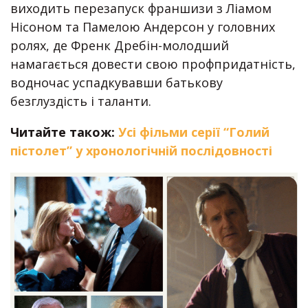
виходить перезапуск франшизи з Ліамом
Нісоном та Памелою Андерсон у головних
ролях, де Френк Дребін-молодший
намагається довести свою профпридатність,
водночас успадкувавши батькову
безглуздість і таланти.
Читайте також:
Усі фільми серії “Голий
пістолет” у хронологічній послідовності