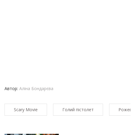
Автор:
Аліна Бондарєва
Scary Movie
Голий пістолет
Рожева