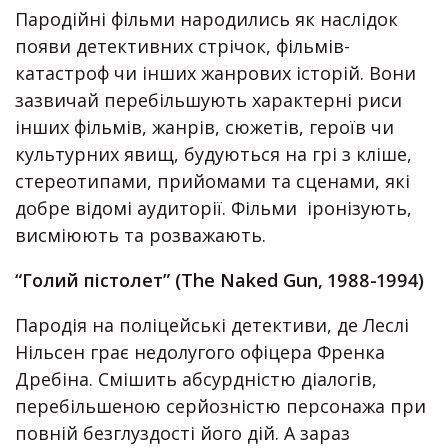
Пародійні фільми народились як наслідок
появи детективних стрічок, фільмів-
катастроф чи інших жанрових історій. Вони
зазвичай перебільшують характерні риси
інших фільмів, жанрів, сюжетів, героїв чи
культурних явищ, будуються на грі з кліше,
стереотипами, прийомами та сценами, які
добре відомі аудиторії. Фільми іронізують,
висміюють та розважають.
“Голий пістолет” (The Naked Gun, 1988-1994)
Пародія на поліцейські детективи, де Леслі
Нільсен грає недолугого офіцера Френка
Дребіна. Смішить абсурдністю діалогів,
перебільшеною серйозністю персонажа при
повній безглуздості його дій. А зараз