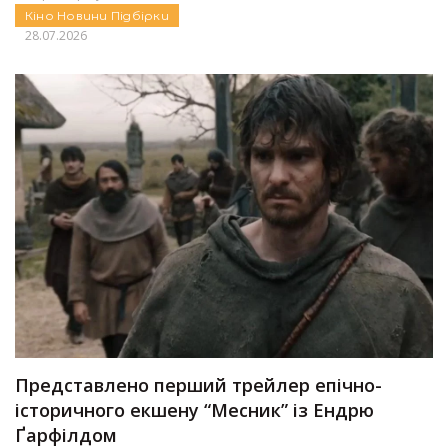
Кіно
Новини
Підбірки
28.07.2026
Представлено перший трейлер епічно-
історичного екшену “Месник” із Ендрю
Ґарфілдом