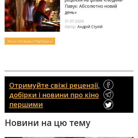
Павук: Абсолютно новий
день»
31.07.2026
Автор:
Андрій Стулій
Кіно
Новини
Підбірки
Отримуйте свіжі рецензії,
добірки і новини про кіно
першими
Новини на цю тему