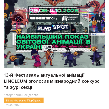
13-й Фестиваль актуальної анімації
LINOLEUM оголосив міжнародний конкурс
та журі секції
Автор:
Аліна Бондарєва
Кіно
Новини
Підбірки
28.07.2026