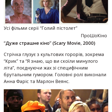
Усі фільми серії “Голий пістолет”
ПроШоКіно
“Дуже страшне кіно” (Scary Movie, 2000)
Стрічка глузує з культових горорів, зокрема
“Крик” та “Я знаю, що ви скоїли минулого
літа”, поєднуючи жах зі специфічним
брутальним гумором. Головні ролі виконали
Анна Фаріс та Марлон Веянс.