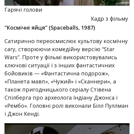
Гарячі голови
Кадр з фільму
“Космічні яйця” (Spaceballs, 1987)
Сатирично переосмислює культову космічну
сагу, створюючи комедійну версію “Star
Wars”. Проте у фільмі використовувались
ключові ситуації і з інших фантастичних
бойовиків — «Фантастична подорож»,
«Планета мавп», «Чужий» і «Сканнери», а
також пригодницького серіалу Стівена
Спілберга про археолога Індіану Джонса і
«Рембо». Головні ролі виконали Білл Пуллман
і Джон Кенді.