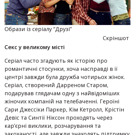
Образи із серіалу “Друзі”
Скріншот
Секс у великому місті
Серіал часто згадують як історію про
романтичні стосунки, хоча насправді в її
центрі завжди була дружба чотирьох жінок.
Серіал, створений Дарреном Старом,
подарував глядачам одну з найвідоміших
жіночих компаній на телебаченні. Героїні
Сари Джессіки Паркер, Кім Кетролл, Крістін
Девіс та Синтії Ніксон проходять через
кар’єрні виклики, розчарування та
закоханості, але завжди знаходять підтримку