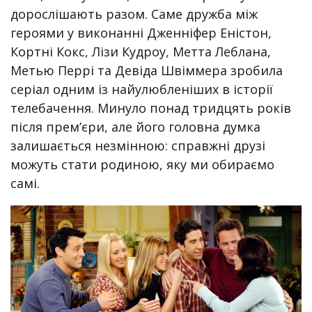
дорослішають разом. Саме дружба між
героями у виконанні Дженніфер Еністон,
Кортні Кокс, Лізи Кудроу, Метта Леблана,
Метью Перрі та Девіда Швіммера зробила
серіал одним із найулюбленіших в історії
телебачення. Минуло понад тридцять років
після прем’єри, але його головна думка
залишається незмінною: справжні друзі
можуть стати родиною, яку ми обираємо
самі.