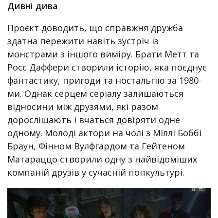
Дивні дива
Проєкт доводить, що справжня дружба
здатна пережити навіть зустріч із
монстрами з іншого виміру. Брати Метт та
Росс Даффери створили історію, яка поєднує
фантастику, пригоди та ностальгію за 1980-
ми. Однак серцем серіалу залишаються
відносини між друзями, які разом
дорослішають і вчаться довіряти одне
одному. Молоді актори на чолі з Міллі Боббі
Браун, Фінном Вулфгардом та Гейтеном
Матараццо створили одну з найвідоміших
компаній друзів у сучасній попкультурі.