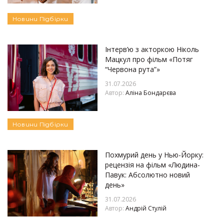
Новини
Підбірки
Інтерв’ю з акторкою Ніколь
Мацкул про фільм «Потяг
“Червона рута”»
31.07.2026
Автор:
Аліна Бондарєва
Новини
Підбірки
Похмурий день у Нью-Йорку:
рецензія на фільм «Людина-
Павук: Абсолютно новий
день»
31.07.2026
Автор:
Андрій Стулій