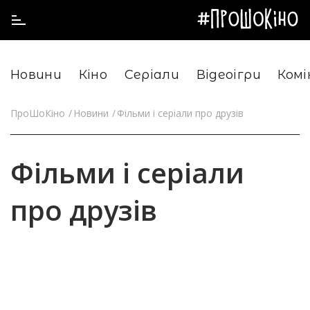
Новини
Кіно
Серіали
Відеоігри
Комі
ПроШоКіно
Новини
Фільми і серіали про друзів
Фільми і серіали
про друзів