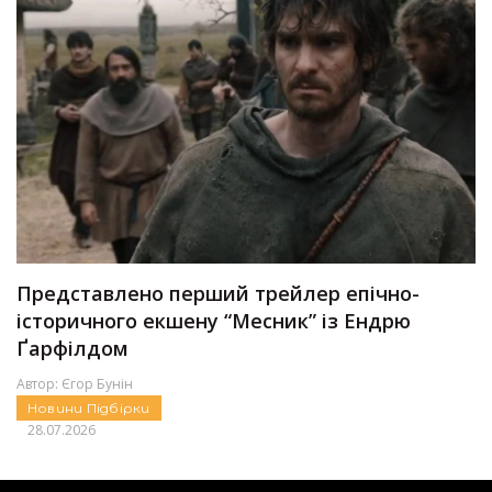
Представлено перший трейлер епічно-
історичного екшену “Месник” із Ендрю
Ґарфілдом
Автор:
Єгор Бунін
Новини
Підбірки
28.07.2026