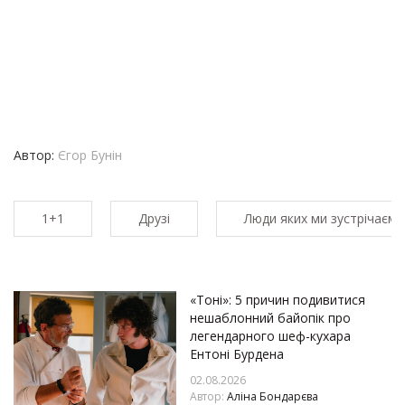
Автор:
Єгор Бунін
1+1
Друзі
Люди яких ми зустрічаємо 
«Тоні»: 5 причин подивитися
нешаблонний байопік про
легендарного шеф-кухара
Ентоні Бурдена
02.08.2026
Автор:
Аліна Бондарєва