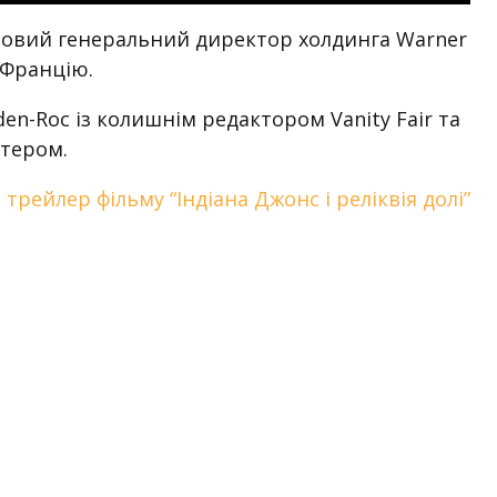
о новий генеральний директор холдинга Warner
 Францію.
en-Roc із колишнім редактором Vanity Fair та
ртером.
й
трейлер фільму “Індіана Джонс і реліквія долі”