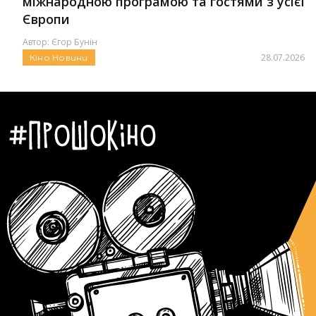
міжнародною програмою та гостями з усієї
Європи
Автор:
Єгор Бунін
28.07.2026
Кіно
Новини