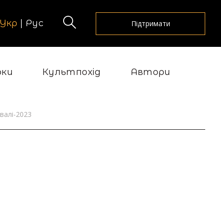
Укр
|
Рус
Підтримати
рки
Культпохід
Автори
ивалі-2023