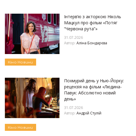
Інтерв’ю з акторкою Ніколь
Мацкул про фільм «Потяг
“Червона рута”»
31.07.2026
Автор:
Аліна Бондарєва
Кіно
Новини
Похмурий день у Нью-Йорку:
рецензія на фільм «Людина-
Павук: Абсолютно новий
день»
31.07.2026
Автор:
Андрій Стулій
Кіно
Новини