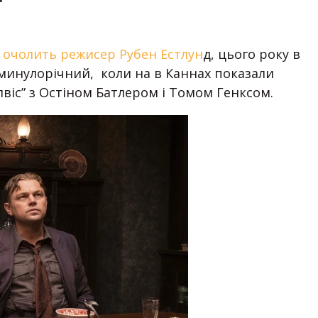
і очолить режисер Рубен Естлун
д, цього року в
 минулорічний, коли на в Каннах показали
лвіс” з Остіном Батлером і Томом Генксом.