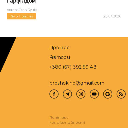
Ґарфілдом
Автор:
Єгор Бунін
28.07.2026
Кіно
Новини
Про нас
Автори
+380 (67) 392 59 48
proshokino@gmail.com
Політики
конфіденційності