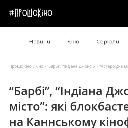
Новини
Кіно
Серіали
ПроШоКіно
Кіно
“Барбі”, “Індіана Джонс 5” і “Астероїдне
“Барбі”, “Індіана Дж
місто”: які блокбас
на Каннському кіно