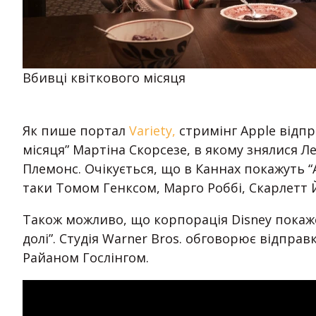
Вбивці квіткового місяця
Як пише портал
Variety,
стримінг Apple відпр
місяця” Мартіна Скорсезе, в якому знялися Ле
Племонс. Очікується, що в Каннах покажуть “
таки Томом Генксом, Марго Роббі, Скарлетт Й
Також можливо, що корпорація Disney покаже 
долі”. Студія Warner Bros. обговорює відправк
Райаном Гослінгом.