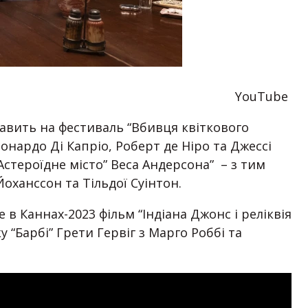
YouTube
авить на фестиваль “Вбивця квіткового
онардо Ді Капріо, Роберт де Ніро та Джессі
Астероїдне місто” Веса Андерсона” – з тим
оханссон та Тільдої Суінтон.
в Каннах-2023 фільм “Індіана Джонс і реліквія
у “Барбі” Грети Гервіг з Марго Роббі та