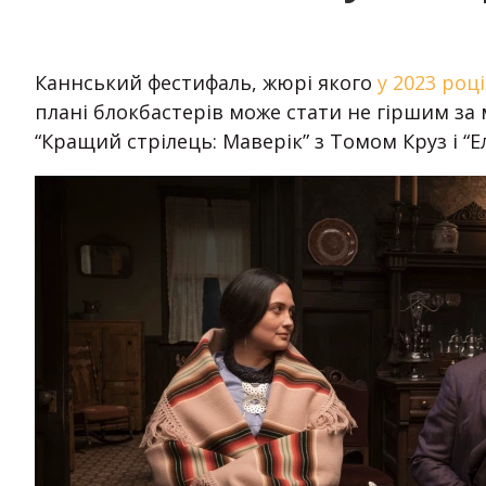
Каннський фестифаль, жюрі якого
у 2023 роц
плані блокбастерів може стати не гіршим за
“Кращий стрілець: Маверік” з Томом Круз і “Е