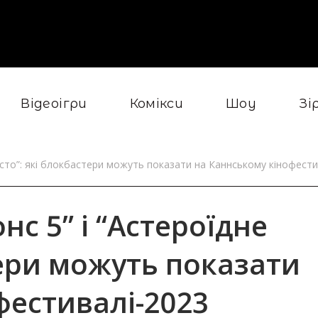
Відеоігри
Комікси
Шоу
Зі
 місто”: які блокбастери можуть показати на Каннському кінофест
онс 5” і “Астероїдне
тери можуть показати
фестивалі-2023