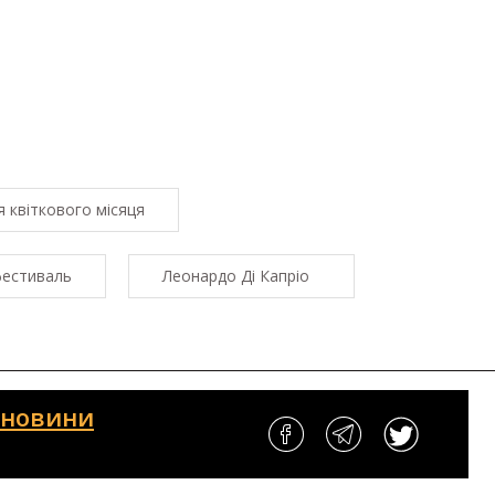
 квіткового місяця
фестиваль
Леонардо Ді Капріо⠀
і новини