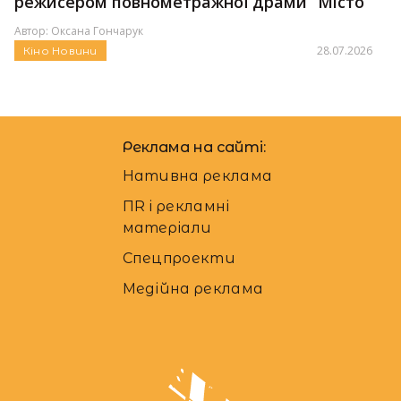
режисером повнометражної драми “Місто”
Автор:
Оксана Гончарук
28.07.2026
Кіно
Новини
Реклама на сайті:
Нативна реклама
ПR і рекламні
матеріали
Спецпроекти
Медійна реклама