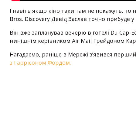
І навіть якщо кіно таки там не покажуть, т
Bros. Discovery Девід Заслав точно прибуде у
Він вже запланував вечерю в готелі Du Cap-Ed
нинішнім керівником Air Mail Грейдоном Ка
Нагадаємо, раніше в Мережі з’явився перши
з Гаррісоном Фордом.