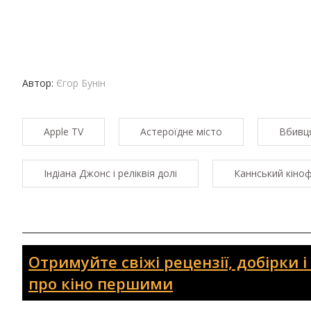
Автор:
Єгор Бунін
Apple TV
Астероїдне місто
Вбивця
Індіана Джонс і реліквія долі
Каннський кіно
Отримуйте свіжі рецензії, добірки 
про кіно першими