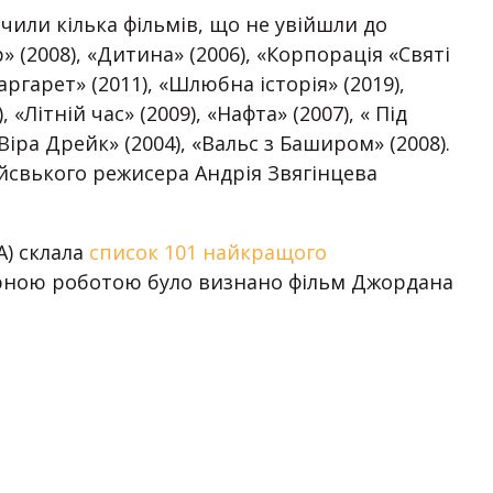
чили кілька фільмів, що не увійшли до
 (2008), «Дитина» (2006), «Корпорація «Святі
аргарет» (2011), «Шлюбна історія» (2019),
 «Літній час» (2009), «Нафта» (2007), « Під
«Віра Дрейк» (2004), «Вальс з Баширом» (2008).
йсвького режисера Андрія Звягінцева
A) склала
список 101 найкращого
рною роботою було визнано фільм Джордана