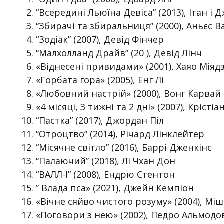
“Всередині Льюїна Девіса” (2013), Ітан і
“Збирачі та збиральниця” (2000), Аньєс В
“Зодіак” (2007), Девід Фінчер
“Малхолланд Драйв” (20 ), Девід Лінч
«Віднесені привидами» (2001), Хаяо Міядз
«Горбата гора» (2005), Енг Лі
«Любовний настрій» (2000), Вонг Карвай
«4 місяці, 3 тижні та 2 дні» (2007), Крісті
“Пастка” (2017), Джордан Піл
“Отроцтво” (2014), Річард Лінклейтер
“Місячне світло” (2016), Баррі Дженкінс
“Палаючий” (2018), Лі Чхан Дон
“ВАЛЛ-І” (2008), Ендрю Стентон
” Влада пса» (2021), Джейн Кемпіон
«Вічне сяйво чистого розуму» (2004), Мі
«Поговори з нею» (2002), Педро Альмодо