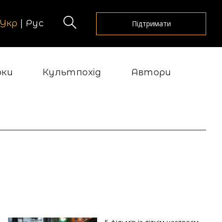
Укр
|
Рус
Підтримати
рки
Культпохід
Автори