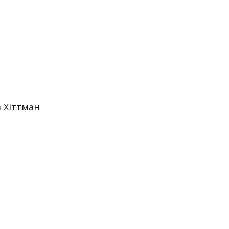
а Хіттман