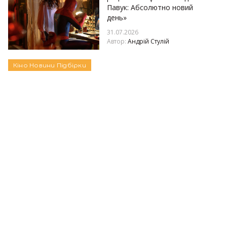
Павук: Абсолютно новий
день»
31.07.2026
Автор:
Андрій Стулій
Кіно
Новини
Підбірки