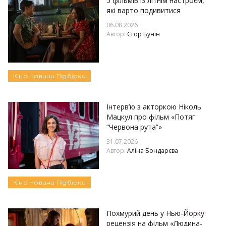
5 фільмів із літнім настроєм,
які варто подивитися
06.08.2026
Автор:
Єгор Бунін
Кіно
Новини
Підбірки
Інтерв’ю з акторкою Ніколь
Мацкул про фільм «Потяг
“Червона рута”»
31.07.2026
Автор:
Аліна Бондарєва
Кіно
Новини
Підбірки
Похмурий день у Нью-Йорку:
рецензія на фільм «Людина-