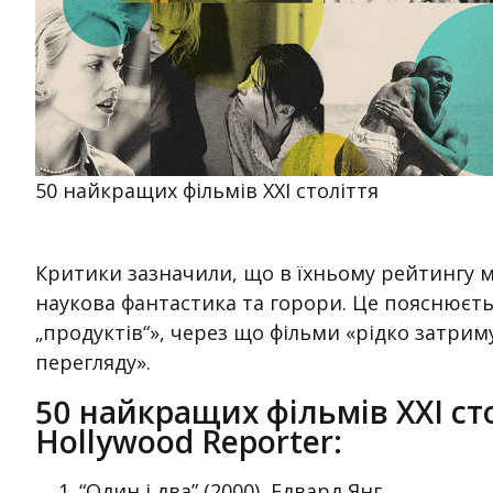
50 найкращих фільмів XXI століття
Критики зазначили, що в їхньому рейтингу м
наукова фантастика та горори. Це пояснюєть
„продуктів“», через що фільми «рідко затриму
перегляду».
50 найкращих фільмів XXI сто
Hollywood Reporter:
“Один і два” (2000), Едвард Янг