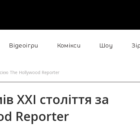
Відеоігри
Комікси
Шоу
Зі
сією The Hollywood Reporter
в XXI століття за
od Reporter