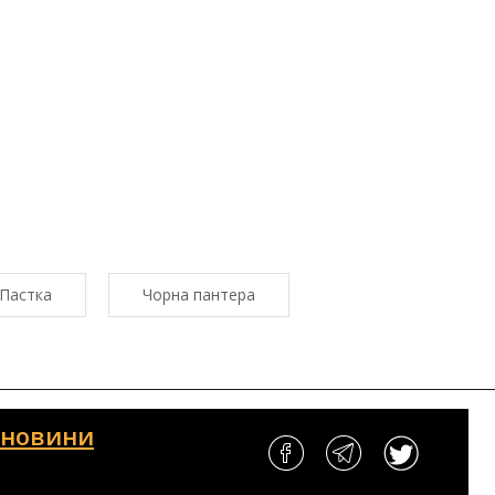
Пастка
Чорна пантера
і новини