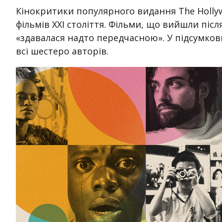
Кінокритики популярного видання The Holly
фільмів XXI століття. Фільми, що вийшли після
«здавалася надто передчасною». У підсумкови
всі шестеро авторів.