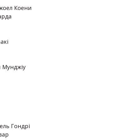
 Джоел Коени
арда
акі
ан Мунджіу
шель Гондрі
вар