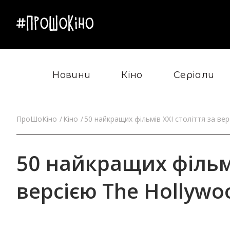
Новини
Кіно
Серіали
ПроШоКіно
Кіно
50 найкращих фільмів XXI століття за вер
50 найкращих фільмі
версією The Hollywo