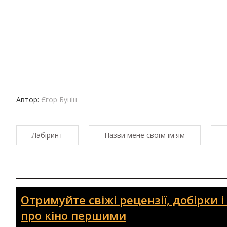
Автор:
Єгор Бунін
Лабіринт
Назви мене своїм ім'ям
Отримуйте свіжі рецензії, добірки 
про кіно першими