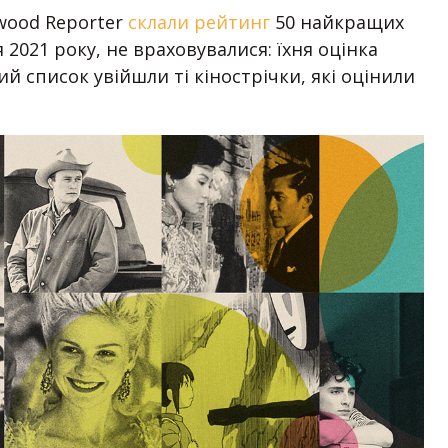
wood Reporter
склали рейтинг
50 найкращих
 2021 року, не враховувалися: їхня оцінка
й список увійшли ті кінострічки, які оцінили