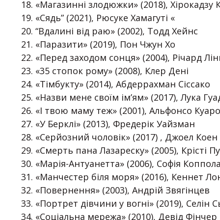
«Магазинні злодюжки» (2018), Хірокадзу 
«Сядь” (2021), Рюсуке Хамагуті «
“Вдалині від раю» (2002), Тодд Хейнс
«Паразити» (2019), Пон Чжун Хо
«Перед заходом сонця» (2004), Річард Лі
«35 стопок рому» (2008), Клер Дені
«Тімбукту» (2014), Абдеррахман Сіссако
«Назви мене своїм ім’ям» (2017), Лука Гу
«І твою маму теж» (2001), Альфонсо Куар
«У Берклі» (2013), Фредерік Уайзман
«Серйозний чоловік» (2017) , Джоел Коен
«Смерть пана Лазареску» (2005), Крісті П
«Марія-Антуанетта» (2006), Софія Коппол
«Манчестер біля моря» (2016), Кеннет Л
«Повернення» (2003), Андрій Звягінцев
«Портрет дівчини у вогні» (2019), Селін 
«Соціальна мережа» (2010), Девід Фінчер