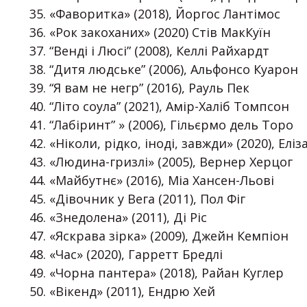
«Фаворитка» (2018), Йоргос Лантімос
«Рок закоханих» (2020) Стів МакКуїн
“Венді і Люсі” (2008), Келлі Райхардт
“Дитя людське” (2006), Альфонсо Куарон
“Я вам не негр” (2016), Рауль Пек
“Літо соула” (2021), Амір-Халіб Томпсон
“Лабіринт” » (2006), Гільєрмо дель Торо
«Ніколи, рідко, іноді, завжди» (2020), Еліз
«Людина-гризлі» (2005), Вернер Херцог
«Майбутнє» (2016), Міа Хансен-Льові
«Дівочник у Вега (2011), Пол Фіг
«Знедолена» (2011), Ді Ріс
«Яскрава зірка» (2009), Джейн Кемпіон
«Час» (2020), Гарретт Бредлі
«Чорна пантера» (2018), Райан Куглер
«Вікенд» (2011), Ендрю Хей