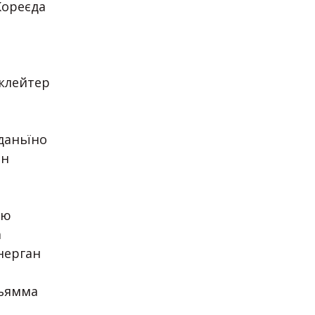
Кореєда
нклейтер
аданьїно
он
ую
а
онерган
Сьямма