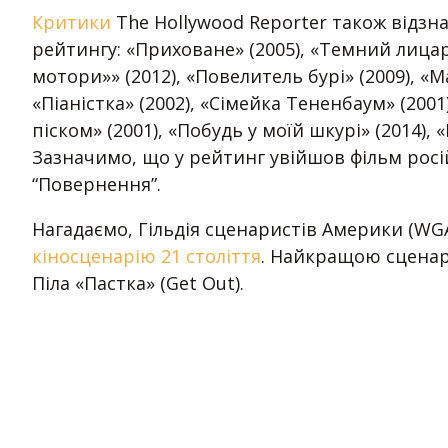
Критики
The Hollywood Reporter також відзна
рейтингу: «Приховане» (2005), «Темний лицар»
мотори»» (2012), «Повелитель бурі» (2009), «М
«Піаністка» (2002), «Сімейка Тененбаум» (2001),
піском» (2001), «Побудь у моїй шкурі» (2014), 
Зазначимо, що у рейтинг увійшов фільм росі
“Повернення”.
Нагадаємо, Гільдія сценаристів Америки (WG
кіносценарію 21 століття
. Найкращою сцена
Піла «Пастка» (Get Out).