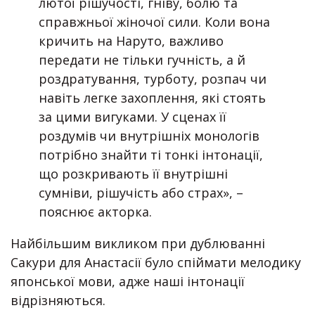
лютої рішучості, гніву, болю та
справжньої жіночої сили. Коли вона
кричить на Наруто, важливо
передати не тільки гучність, а й
роздратування, турботу, розпач чи
навіть легке захоплення, які стоять
за цими вигуками. У сценах її
роздумів чи внутрішніх монологів
потрібно знайти ті тонкі інтонації,
що розкривають її внутрішні
сумніви, рішучість або страх», –
пояснює акторка.
Найбільшим викликом при дублюванні
Сакури для Анастасії було спіймати мелодику
японської мови, адже наші інтонації
відрізняються.