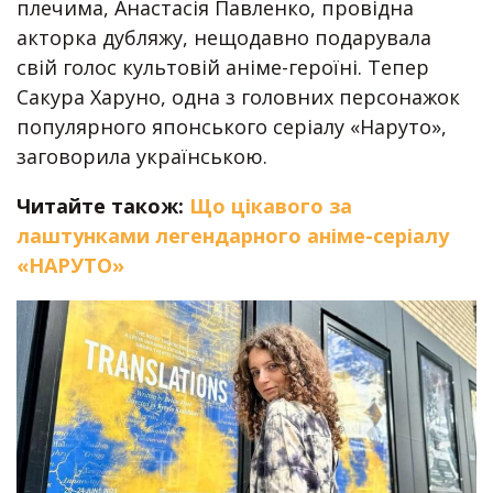
плечима, Анастасія Павленко, провідна
акторка дубляжу, нещодавно подарувала
свій голос культовій аніме-героїні. Тепер
Сакура Харуно, одна з головних персонажок
популярного японського серіалу «Наруто»,
заговорила українською.
Читайте також:
Що цікавого за
лаштунками легендарного аніме-серіалу
«НАРУТО»