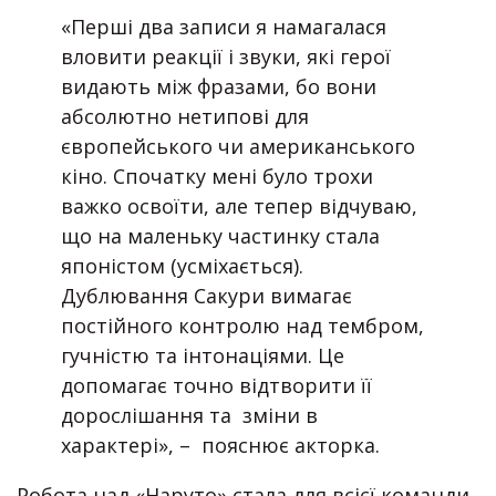
«Перші два записи я намагалася
вловити реакції і звуки, які герої
видають між фразами, бо вони
абсолютно нетипові для
європейського чи американського
кіно. Спочатку мені було трохи
важко освоїти, але тепер відчуваю,
що на маленьку частинку стала
японістом (усміхається).
Дублювання Сакури вимагає
постійного контролю над тембром,
гучністю та інтонаціями. Це
допомагає точно відтворити її
дорослішання та зміни в
характері», – пояснює акторка.
Робота над «Наруто» стала для всієї команди