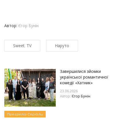
Автор:
Єгор Бунін
Sweet. TV
Наруто
Завершилися зйомки
української романтичної
комедії «Хатник»
23.06.2026
Автор:
Єгор Бунін
Пресреліз
Серіали