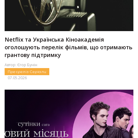
Netflix та Українська Кіноакадемія
оголошують перелік фільмів, що отримають
грантову підтримку
Автор:
Єгор Бунін
Пресреліз
Серіали
07.05.2026