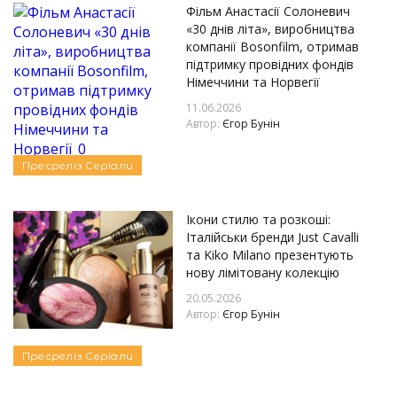
Фільм Анастасії Солоневич
«30 днів літа», виробництва
компанії Bosonfilm, отримав
підтримку провідних фондів
Німеччини та Норвегії
11.06.2026
Автор:
Єгор Бунін
Пресреліз
Серіали
Ікони стилю та розкоші:
Італійськи бренди Just Cavalli
та Kiko Milano презентують
нову лімітовану колекцію
20.05.2026
Автор:
Єгор Бунін
Пресреліз
Серіали