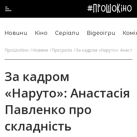
Новини
Кіно
Серіали
Відеоігри
Комі
ПроШоКіно
Новини
Пресреліз
За кадром «Наруто»: Анастас
За кадром
«Наруто»: Анастасія
Павленко про
складність