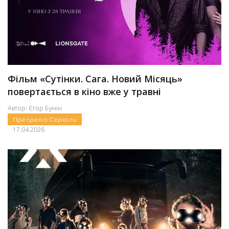
Фільм «Сутінки. Сага. Новий Місяць»
повертається в кіно вже у травні
Автор:
Єгор Бунін
Пресреліз
Серіали
17.04.2026