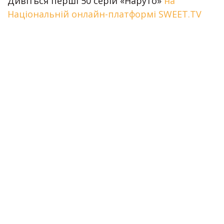
Дивіться перші 50 серій «Наруто»
на
Національній онлайн-платформі SWEET.TV