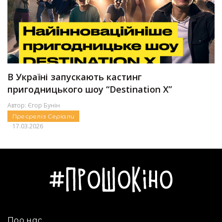
В Україні запускають кастинг
пригодницького шоу “Destination X”
Автор:
Єгор Бунін
Пресреліз
Серіали
17.03.2026
Про нас