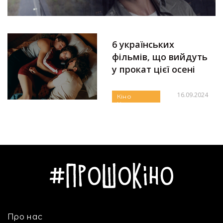
6 українських
фільмів, що вийдуть
у прокат цієї осені
16.09.2024
Кіно
Новини
Автор:
Яна Дудко
Огляди та
Рецензії
Українське
Про нас