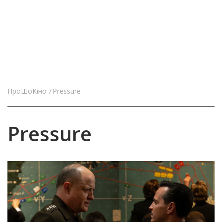
ПроШоКіно
Pressure
Pressure