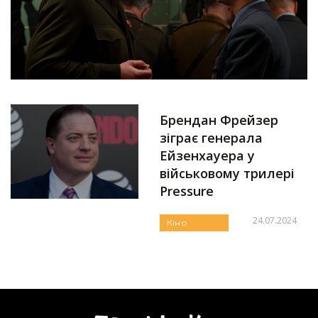
Брендан Фрейзер
зіграє генерала
Ейзенхауера у
військовому трилері
Pressure
24.07.2024
Кіно
Новини
Автор:
Єгор Бунін
Огляди та
Рецензії