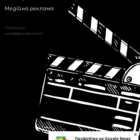
Медійна реклама
Політики
конфіденційності
ПроШоКіно на Google News