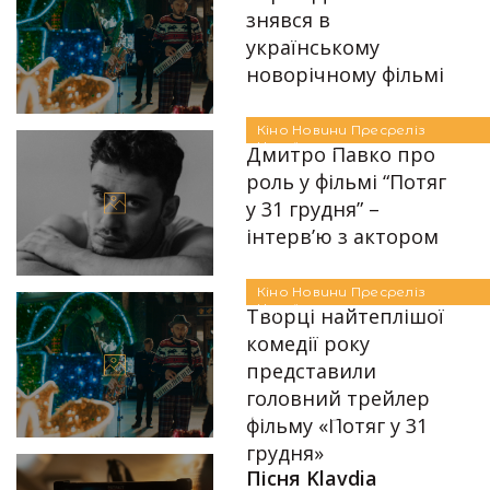
знявся в
українському
новорічному фільмі
Автор:
Єгор Бунін
26.12.2024
Кіно
Новини
Пресреліз
Українське
Дмитро Павко про
роль у фільмі “Потяг
у 31 грудня” –
інтерв’ю з актором
Автор:
Аліна Бондарєва
16.12.2024
Кіно
Новини
Пресреліз
Українське
Творці найтеплішої
комедії року
представили
головний трейлер
Автор:
Аліна Бондарєва
фільму «Потяг у 31
грудня»
Пісня Klavdia
06.12.2024