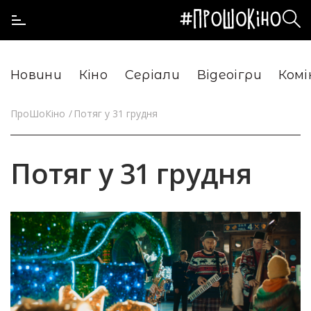
Новини
Кіно
Серіали
Відеоігри
Комі
ПроШоКіно
Потяг у 31 грудня
Потяг у 31 грудня