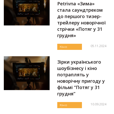
Petrivna «Зима»
стала саундтреком
до першого тизер-
трейлеру новорічної
стрічки «Потяг у 31
грудня»
05.11.2024
Кіно
Новини
Автор:
Єгор Бунін
Пресреліз
Українське
Зірки українського
шоубізнесу і кіно
потраплять у
новорічну пригоду у
фільмі “Потяг у 31
грудня”
10.09.2024
Кіно
Новини
Автор:
Єгор Бунін
Пресреліз