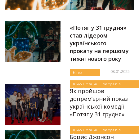
«Потяг у 31 грудня»
став лідером
українського
прокату на першому
тижні нового року
08.01.2025
Кіно
Новини
Автор:
Єгор Бунін
Пресреліз
Кіно
Новини
Пресреліз
Українське
Українське
Як пройшов
допрем’єрний показ
української комедії
«Потяг у 31 грудня»
Автор:
Аліна Бондарєва
27.12.2024
Кіно
Новини
Пресреліз
Українське
Борис Джонсон