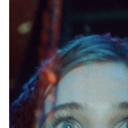
5 фільмів про українські 1990-ті: від постра
драм дорослішання
Якими ви пам’ятаєте дев’яності? Та чи застали ви їх 
період різких політичних та економічних змін чи р
закоханностей...