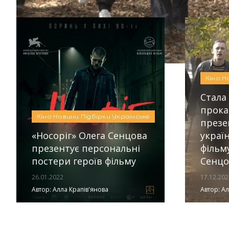
Кіно
Н
Стала
прока
Кіно
Новини
Підбірки
Українське
презе
«Носоріг» Олега Сенцова
украї
презентує персональні
фільм
постери героїв фільму
Сенцо
26.01.2022
17.12.202
Автор:
Алла Крапів'янова
Автор:
Ал