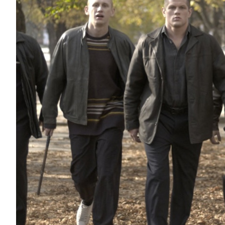
Netflix незабаром вперше покаже українськ
Американський стрімінговий сервіс Netflix вперше 
ігровий фільм – кримінальну драму “Носоріг” Олега
стрічка буде доступна з 23 травня....
Кіно
Новини
Підбірки
Українське
Автор:
Єгор Бунін