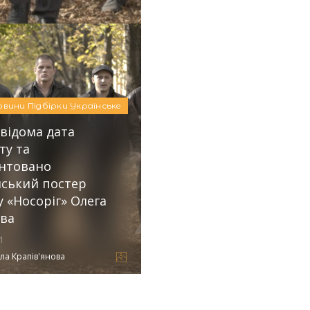
овини
Підбірки
Українське
 відома дата
ту та
нтовано
нський постер
у «Носоріг» Олега
ва
1
ла Крапів'янова