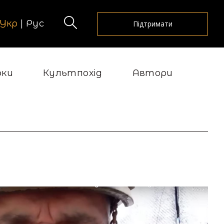
Укр
|
Рус
Підтримати
рки
Культпохід
Автори