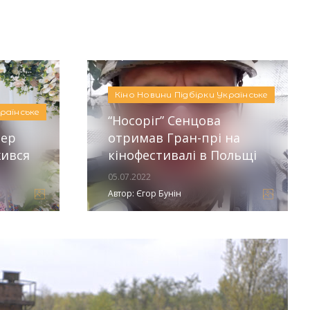
:
Аліна Бондарєва
Кіно
Новини
Підбірки
Українське
раїнське
“Носоріг” Сенцова
сер
отримав Гран-прі на
жився
кінофестивалі в Польщі
05.07.2022
Автор:
Єгор Бунін