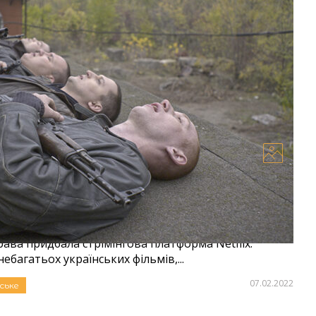
а на показ фільму Олега Сенцова «Носоріг»
льної драми «Носоріг» Олега Сенцова відбудеться
рава придбала стрімінгова платформа Netflix.
небагатьох українських фільмів,...
07.02.2022
ське
Алла Крапів'янова