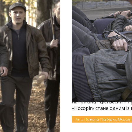
ий фільм
Netflix придбав прав
покаже український
Онлайн-прем’єра криміна
 Сенцова. На платформі
наприкінці цієї весни – п
«Носоріг» стане одним із 
17.05.2022
Кіно
Новини
Підбірки
Україн
Автор: