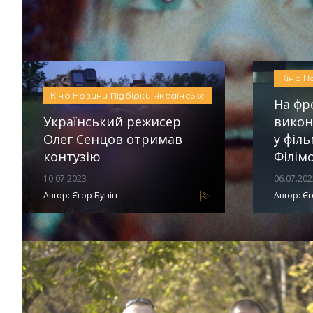
Кіно
Новини
Підбірки
Українське
Автор:
Яна Дудко
Кіно
Н
Кіно
Новини
Підбірки
Українське
На фр
Український режисер
викон
Олег Сенцов отримав
у філь
контузію
Філім
10.07.2023
06.07.202
Автор:
Єгор Бунін
Автор:
Єг