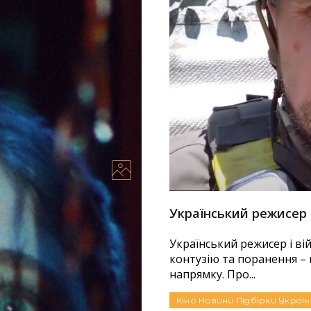
дянського нуару до
Український режисер 
Український режисер і в
контузію та поранення – 
взагалі? Скрутні часи,
напрямку. Про...
оки дорослішання, перших
Кіно
Новини
Підбірки
Україн