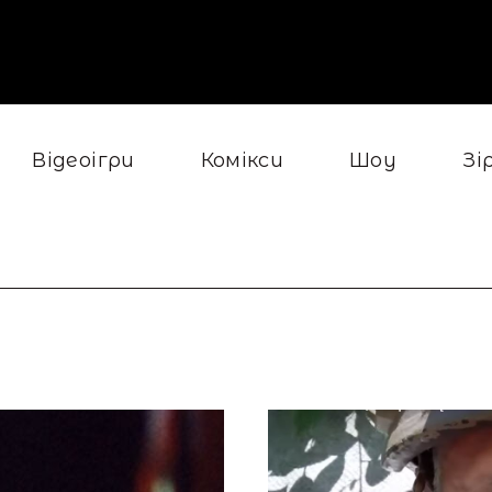
Відеоігри
Комікси
Шоу
Зі