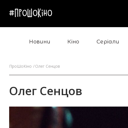
Новини
Кіно
Серіали
ПроШоКіно
Олег Сенцов
Олег Сенцов