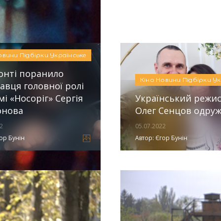
27.05.2024
Автор
овини
Підбірки
Українське
онті поранило
Кіно
Новини
Підбірки
Ук
авця головної ролі
мі «Носоріг» Сергія
Український режи
онова
Олег Сенцов одру
2
05.07.2022
ор Бунін
Автор:
Єгор Бунін