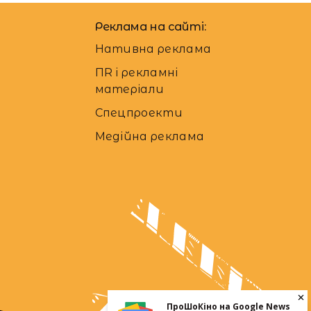
Реклама на сайті:
Нативна реклама
ПR і рекламні
матеріали
Спецпроекти
Медійна реклама
ПроШоКіно на Google News