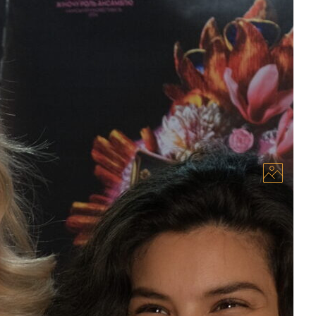
Невгамовна Монро подарували свої голоси
лія Перес»
ілія Перес», кандидат на премію «Оскар» від
їнський прокат вже 7 листопада. Свої голоси двом з