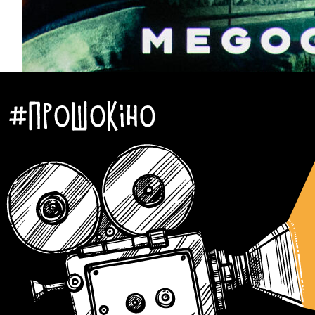
Культпохід
Новини
Серіали
Автор:
Аліна Бондарєва