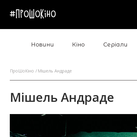
Новини
Кіно
Серіали
ПроШоКіно
Мішель Андраде
Мішель Андраде