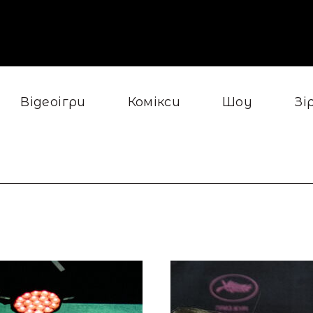
Відеоігри
Комікси
Шоу
Зі