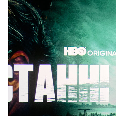
Фролов, Мішель Андраде, Завадюк, Оstrovskyу
відбулась прем’єра другого сезону серіалу “О
У Києві медіасервіс MEGOGO провів довгоочікувану 
другого сезону апокаліптичного серіалу “Останні з на
Фанати серіалу та...