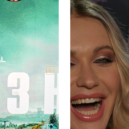
 та інші: у Києві
Michelle Andrade та 
станні з нас”
героїням фільму «Емі
прем’єру першої серії
Кримінальний мюзикл «Ем
с” (The Last Of Us).
Франції, виходить в укра
головних героїнь...