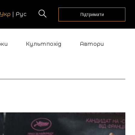
Укр
|
Рус
Підтримати
рки
Культпохід
Автори