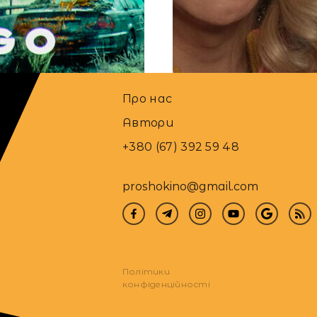
17.04.2025
Культпохід
Новини
Серіали
Про нас
Автори
+380 (67) 392 59 48
proshokino@gmail.com
Політики
конфіденційності