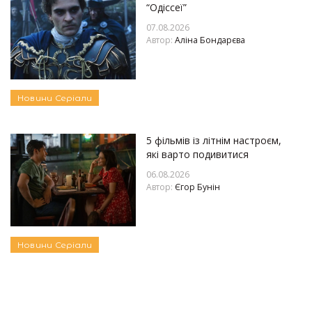
“Одіссеї”
07.08.2026
Автор:
Аліна Бондарєва
Новини
Серіали
5 фільмів із літнім настроєм,
які варто подивитися
06.08.2026
Автор:
Єгор Бунін
Новини
Серіали