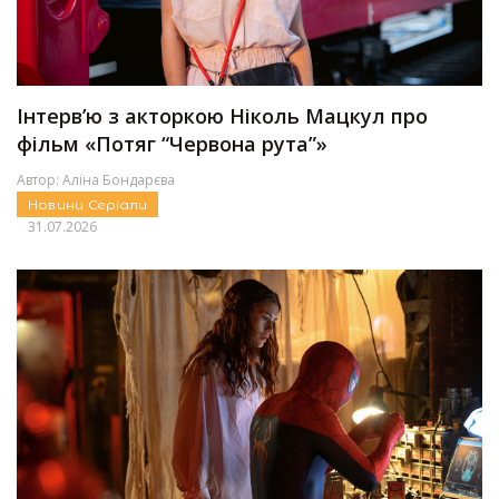
Інтерв’ю з акторкою Ніколь Мацкул про
фільм «Потяг “Червона рута”»
Автор:
Аліна Бондарєва
Новини
Серіали
31.07.2026