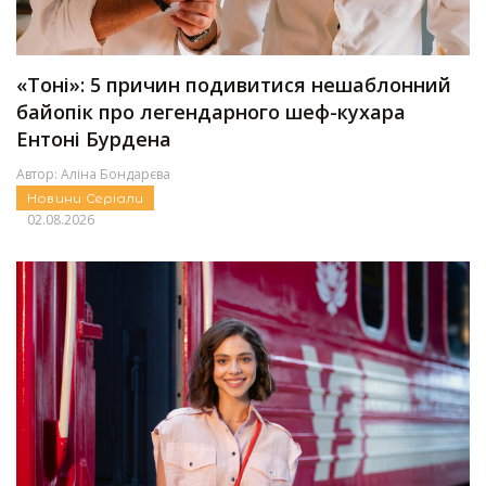
«Тоні»: 5 причин подивитися нешаблонний
байопік про легендарного шеф-кухара
Ентоні Бурдена
Автор:
Аліна Бондарєва
Новини
Серіали
02.08.2026