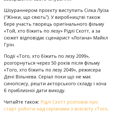
Шоураннером проєкту виступить Сілка Луїза
(“Жінки, що сяють”). У виробництві також
бере участь творець оригінального фільму
«Той, хто біжить по лезу» Рідлі Скотт, а за
сюжет відповідає сценарист «Логана» Майкл
Грін.
Події «Того, хто біжить по лезу 2099»,
розгорнуться через 50 років після фільму
«Того, хто біжить по лезу 2049», режисера
Дені Вільнева. Серіал поки що не має
синопсису, решти акторського складу і хоча
б приблизної дати виходу.
Читайте також:
Рідлі Скотт розповів про
старт роботи над серіалами з всесвіту «Того,