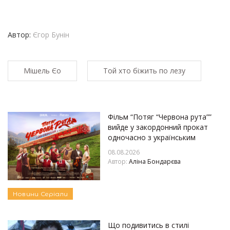
Автор:
Єгор Бунін
Мішель Єо
Той хто біжить по лезу
Фільм “Потяг “Червона рута””
вийде у закордонний прокат
одночасно з українським
08.08.2026
Автор:
Аліна Бондарєва
Новини
Серіали
Що подивитись в стилі