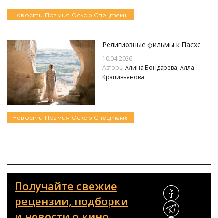
Новости
Премия Оскар
Спецтемы
Религиозные фильмы к Пасхе
10.04.2026
Авторы
Алина Бондарева
,
Алла
Крапивьянова
Новости
Премия Оскар
Спецтемы
Получайте свежие
рецензии, подборки
и новости о кино