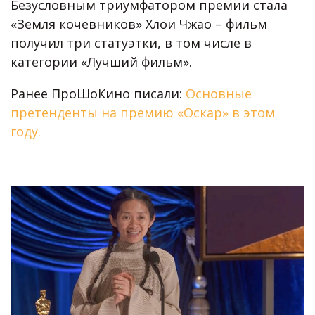
Безусловным триумфатором премии стала
«Земля кочевников» Хлои Чжао – фильм
получил три статуэтки, в том числе в
категории «Лучший фильм».
Ранее ПроШоКино писали:
Основные
претенденты на премию «Оскар» в этом
году.