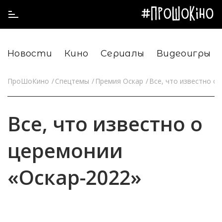
Новости
Кино
Сериалы
Видеоигры
ПроШоКино
Спецтемы
Премия Оскар
Все, что известно о
Все, что известно о
церемонии
«Оскар-2022»