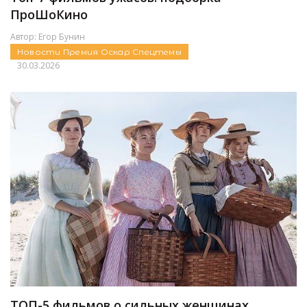
ПроШоКино
Автор:
Егор Бунин
Новости
Премия Оскар
Спецтемы
30.03.2026
ТОП-5 фильмов о сильных женщинах,