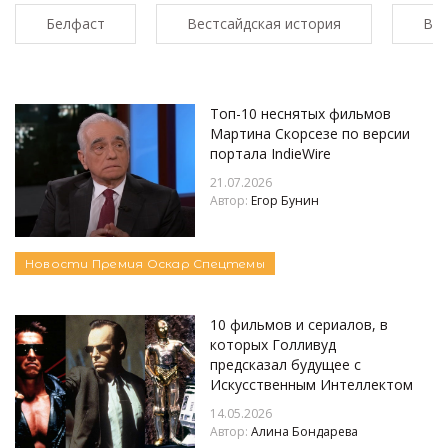
Белфаст
Вестсайдская история
Вла
Топ-10 неснятых фильмов
Мартина Скорсезе по версии
портала IndieWire
21.07.2026
Автор:
Егор Бунин
Новости
Премия Оскар
Спецтемы
10 фильмов и сериалов, в
которых Голливуд
предсказал будущее с
Искусственным Интеллектом
14.05.2026
Автор:
Алина Бондарева