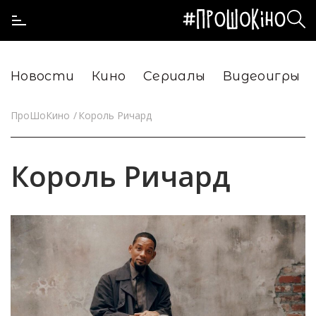
Новости
Кино
Сериалы
Видеоигры
ПроШоКино
Король Ричард
Король Ричард