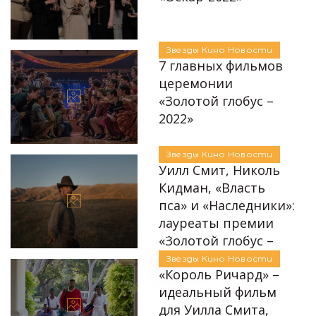
24.01.2022
Автор:
Алла Крапивьянова
Звезды
Кино
Новости
7 главных фильмов
церемонии
«Золотой глобус –
2022»
Автор:
Алла Крапивьянова
10.01.2022
Звезды
Кино
Новости
Уилл Смит, Николь
Кидман, «Власть
пса» и «Наследники»:
лауреаты премии
Автор:
Алла Крапивьянова
«Золотой глобус –
2022»
Звезды
Кино
Новости
«Король Ричард» –
10.01.2022
идеальный фильм
для Уилла Смита,