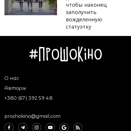
чтобы наконец
Автор:
Алла Крапивьянова
заполучить
вожделенную
статуэтку
05.01.2022
О нас
Авторы
+380 (67) 392 59 48
proshokino@gmail.com