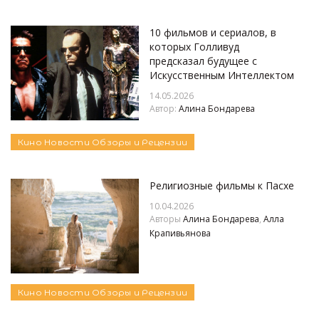
10 фильмов и сериалов, в
которых Голливуд
предсказал будущее с
Искусственным Интеллектом
14.05.2026
Автор:
Алина Бондарева
Кино
Новости
Обзоры и Рецензии
Религиозные фильмы к Пасхе
10.04.2026
Авторы
Алина Бондарева
,
Алла
Крапивьянова
Кино
Новости
Обзоры и Рецензии