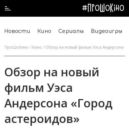
Новости
Кино
Сериалы
Видеоигры
ПроШоКино
Кино
Обзор на новый фильм Уэса Андерсона «
Обзор на новый
фильм Уэса
Андерсона «Город
астероидов»