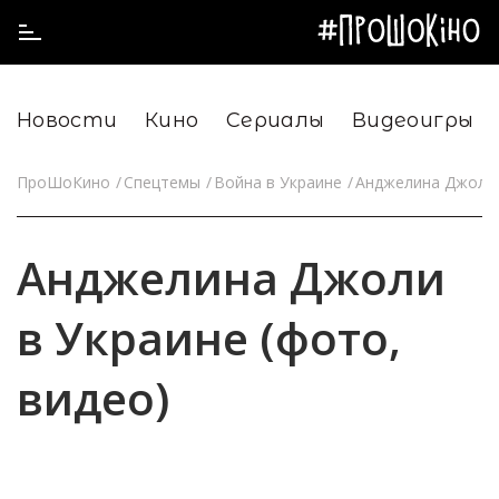
Новости
Кино
Сериалы
Видеоигры
ПроШоКино
Спецтемы
Война в Украине
Анджелина Джоли 
Анджелина Джоли
в Украине (фото,
видео)