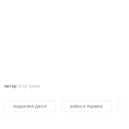
Автор:
Егор Бунин
Анджеліна Джолі
война в Украине
в