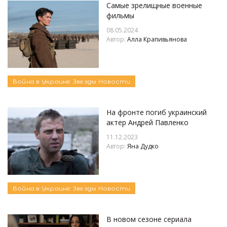
Самые зрелищные военные
фильмы
08.05.2024
Автор:
Алла Крапивьянова
Война в Украине
Звезды
Новости
На фронте погиб украинский
актер Андрей Павленко
11.12.2023
Автор:
Яна Дудко
Война в Украине
Звезды
Новости
В новом сезоне сериала