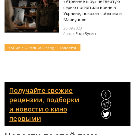
«Утреннее шоу» четвертую
серию посвятили войне в
Украине, показав события в
Мариуполе
28.09.2023
Автор:
Егор Бунин
Война в Украине
Звезды
Новости
Получайте свежие
рецензии, подборки
и новости о кино
первыми