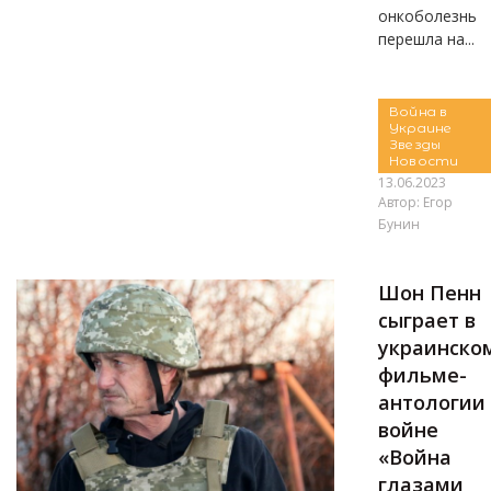
онкоболезнь
перешла на...
Война в
Украине
Звезды
Новости
13.06.2023
Автор:
Егор
Бунин
Шон Пенн
сыграет в
украинско
фильме-
антологии
войне
«Война
глазами