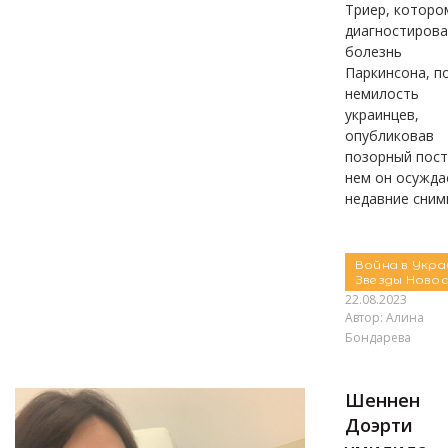
Триер, которо
диагностиров
болезнь
Паркинсона, п
немилость
украинцев,
опубликовав
позорный пост
нем он осужда
недавние снимк
Война в Укра
Звезды
Ново
22.08.2023
Автор:
Алина
Бондарева
Шеннен
Доэрти