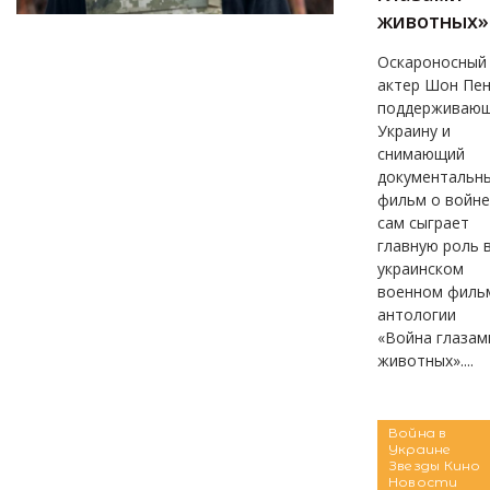
животных»
Оскароносный
актер Шон Пен
поддерживаю
Украину и
снимающий
документальн
фильм о войне
сам сыграет
главную роль 
украинском
военном филь
антологии
«Война глазам
животных»....
Война в
Украине
Звезды
Кино
Новости