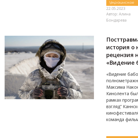
Украинское
22.05.2023
Автор:
Алина
Бондарева
Посттравм
история о 
рецензия 
«Видение 
«Видение бабо
полнометражн
Максима Након
Кинолента был
рамках прогр
взгляд” Каннск
кинофестиваля
команда фильма