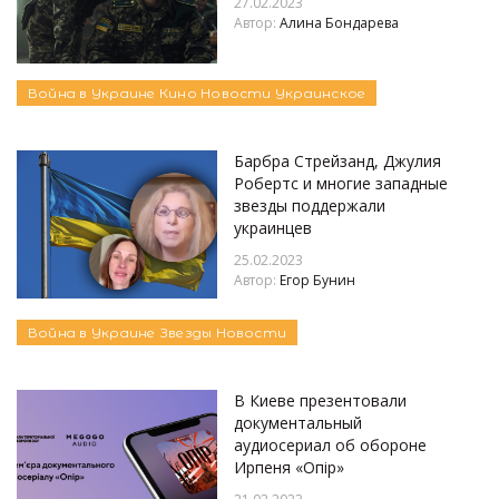
27.02.2023
Автор:
Алина Бондарева
Война в Украине
Кино
Новости
Украинское
Барбра Стрейзанд, Джулия
Робертс и многие западные
звезды поддержали
украинцев
25.02.2023
Автор:
Егор Бунин
Война в Украине
Звезды
Новости
В Киеве презентовали
документальный
аудиосериал об обороне
Ирпеня «Опір»