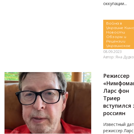
оккупации...
Война в
Украине
Кин
Новости
Обзоры и
Рецензии
Украинское
08.09.2023
Автор:
Яна Дудко
Режиссер
«Нимфома
Ларс фон
Триер
вступился 
россиян
Известный дат
режиссер Ларс