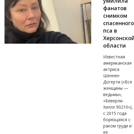
умилила
фанатов
снимком
спасенного
пса в
Херсонско
области
Известная
американская
актриса
Шеннен
Догерти («Все
женщины —
ведьмы»,
«Беверли-
Хиллз 90210»),
с 2015 года
борющаяся с
раком груди и
ее