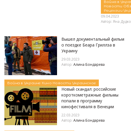
Война в Укр
Новости
Обз
Рецензии
Укр
09.04.2023
Автор:
Яна Дудко
Вышел документальный фильм
о поездке Беара Гриллза в
Украину
29.03.2023
Автор:
Алина Бондарева
Война в Украине
Кино
Новости
Украинское
Новый скандал: российские
короткометражные фильмы
попали в программу
кинофестиваля в Венеции
22.03.2023
Автор:
Алина Бондарева