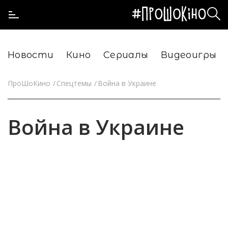
Новости
Кино
Сериалы
Видеоигры
ПроШоКино
Спецтемы
Война в Украине
Война в Украине