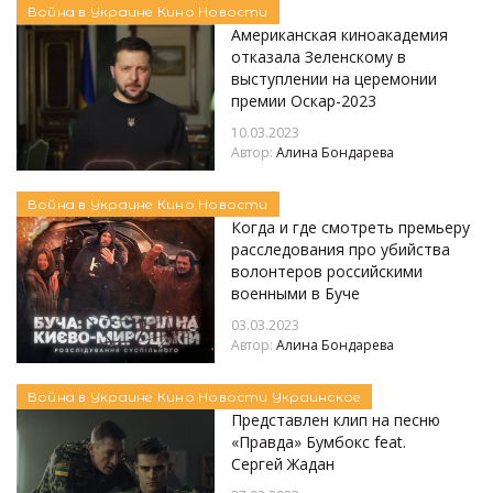
Война в Украине
Кино
Новости
Американская киноакадемия
отказала Зеленскому в
выступлении на церемонии
премии Оскар-2023
10.03.2023
Автор:
Алина Бондарева
Война в Украине
Кино
Новости
Когда и где смотреть премьеру
расследования про убийства
волонтеров российскими
военными в Буче
03.03.2023
Автор:
Алина Бондарева
Война в Украине
Кино
Новости
Украинское
Представлен клип на песню
«Правда» Бумбокс feat.
Сергей Жадан