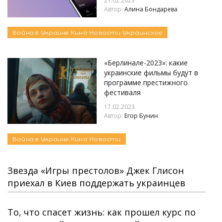
21.02.2023
Автор:
Алина Бондарева
Война в Украине
Кино
Новости
Украинское
«Берлинале-2023»: какие
украинские фильмы будут в
программе престижного
фестиваля
17.02.2023
Автор:
Егор Бунин
Война в Украине
Кино
Новости
Звезда «Игры престолов» Джек Глисон
приехал в Киев поддержать украинцев
То, что спасет жизнь: как прошел курс по