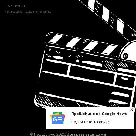
Политики
конфиденциальности
ПроШоКино на Google News
Подпишитесь сейчас!
© ПроШоКіно 2026. Все права защищены