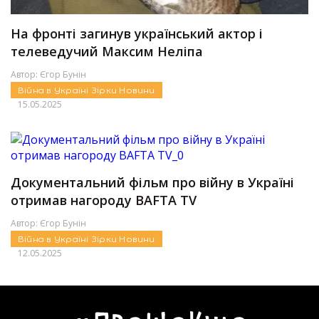
На фронті загинув український актор і
телеведучий Максим Неліпа
Автор:
Єгор Бунін
Війна в Україні
Зірки
Новини
15.05.2025
Документальний фільм про війну в Україні
отримав нагороду BAFTA TV
Автор:
Єгор Бунін
Війна в Україні
Зірки
Новини
12.05.2025