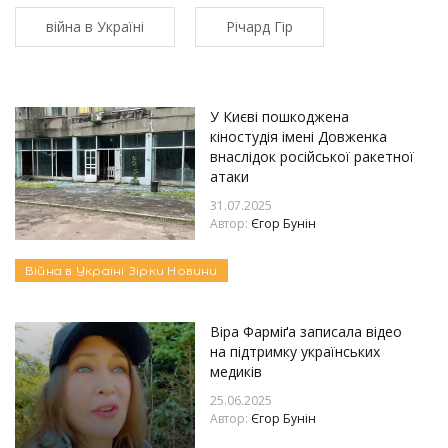
війна в Україні
Річард Гір
У Києві пошкоджена
кіностудія імені Довженка
внаслідок російської ракетної
атаки
31.07.2025
Автор:
Єгор Бунін
Війна в Україні
Зірки
Новини
Віра Фарміґа записала відео
на підтримку українських
медиків
25.06.2025
Автор:
Єгор Бунін