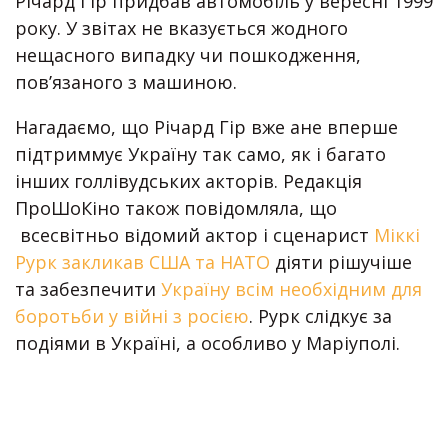
Річард Гір придбав автомобіль у вересні 1999
року. У звітах не вказується жодного
нещасного випадку чи пошкодження,
пов’язаного з машиною.
Нагадаємо, що Річард Гір вже ане вперше
підтриммує Україну так само, як і багато
інших голлівудських акторів. Редакція
ПроШоКіно також повідомляла, що
всесвітньо відомий актор і сценарист
Міккі
Рурк закликав США та НАТО
діяти рішучіше
та забезпечити
Україну всім необхідним для
боротьби у війні з росією
. Рурк слідкує за
подіями в Україні, а особливо у Маріуполі.