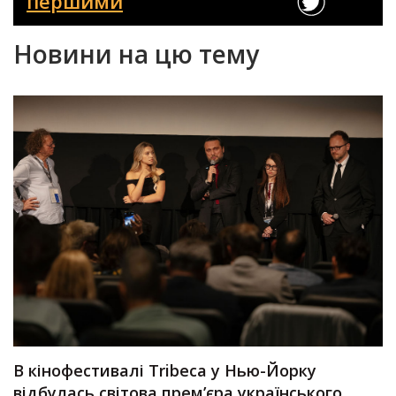
першими
Новини на цю тему
В кінофестивалі Tribeca у Нью-Йорку
відбулась світова прем’єра українського