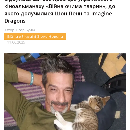
кіноальманаху «Війна очима тварин», до
якого долучилися Шон Пенн та Imagine
Dragons
Автор:
Єгор Бунін
Війна в Україні
Зірки
Новини
11.06.2025