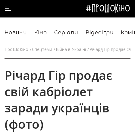
Новини
Кіно
Серіали
Відеоігри
Комі
ПроШоКіно
Спецтеми
Війна в Україні
Річард Гір продає сві
Річард Гір продає
свій кабріолет
заради українців
(фото)