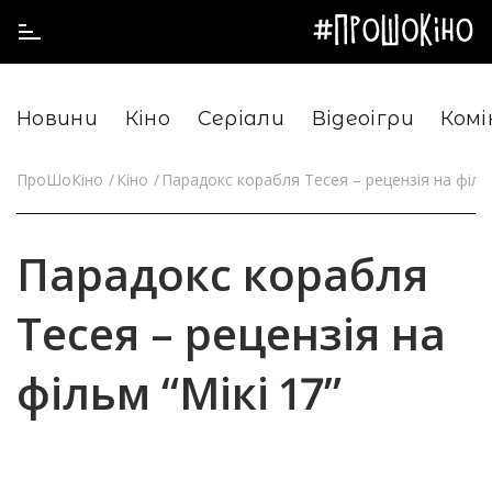
Новини
Кіно
Серіали
Відеоігри
Комі
ПроШоКіно
Кіно
Парадокс корабля Тесея – рецензія на фільм
Парадокс корабля
Тесея – рецензія на
фільм “Мікі 17”