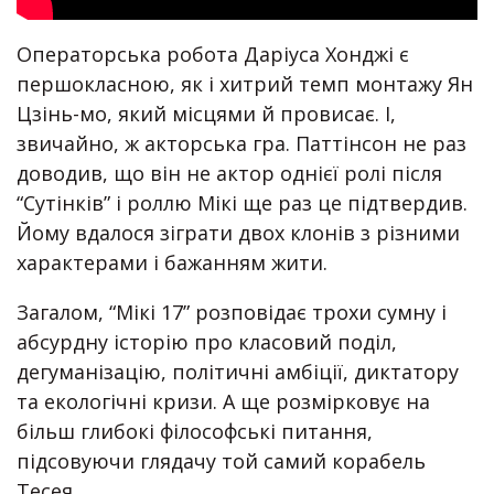
Операторська робота Даріуса Хонджі є
першокласною, як і хитрий темп монтажу Ян
Цзінь-мо, який місцями й провисає. І,
звичайно, ж акторська гра. Паттінсон не раз
доводив, що він не актор однієї ролі після
“Сутінків” і роллю Мікі ще раз це підтвердив.
Йому вдалося зіграти двох клонів з різними
характерами і бажанням жити.
Загалом, “Мікі 17” розповідає трохи сумну і
абсурдну історію про класовий поділ,
дегуманізацію, політичні амбіції, диктатору
та екологічні кризи. А ще розмірковує на
більш глибокі філософські питання,
підсовуючи глядачу той самий корабель
Тесея.