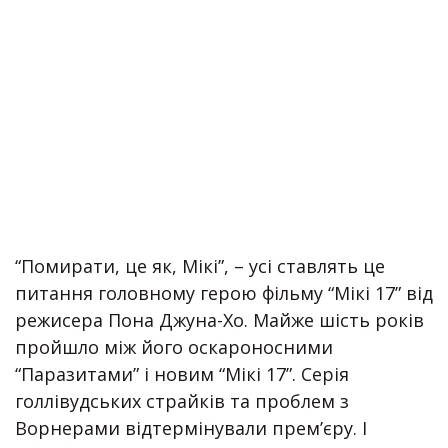
“Помирати, це як, Мікі”, – усі ставлять це
питання головному герою фільму “Мікі 17” від
режисера Пона Джуна-Хо. Майже шість років
пройшло між його оскароносними
“Паразитами” і новим “Мікі 17”. Серія
голлівудських страйків та проблем з
Ворнерами відтермінували прем’єру. І