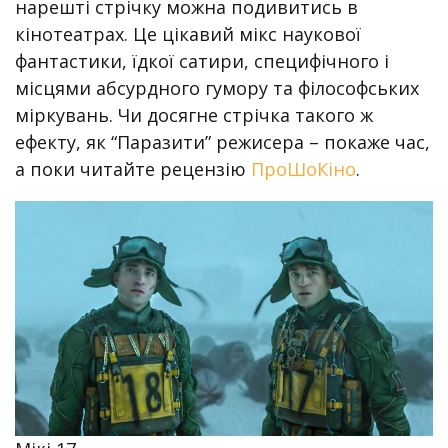
нарешті стрічку можна подивитись в
кінотеатрах. Це цікавий мікс наукової
фантастики, їдкої сатири, специфічного і
місцями абсурдного гумору та філософських
міркувань. Чи досягне стрічка такого ж
ефекту, як “Паразити” режисера – покаже час,
а поки читайте рецензію
ПроШоКіно
.