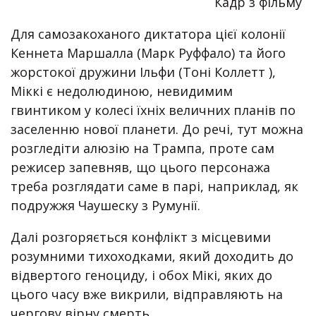
Кадр з фільму
Для самозакоханого диктатора цієї колонії
Кеннета Маршалла (Марк Руффало) та його
жорстокої дружини Ільфи (Тоні Коллетт ),
Міккі є недолюдиною, невидимим
гвинтиком у колесі їхніх величних планів по
заселенню нової планети. До речі, тут можна
розгледіти алюзію на Трампа, проте сам
режисер запевняв, що цього персонажа
треба розглядати саме в парі, наприклад, як
подружжя Чаушеску з Румунії.
Далі розгоряється конфлікт з місцевими
розумними тихоходками, який доходить до
відвертого геноциду, і обох Мікі, яких до
цього часу вже викрили, відправляють на
чергову вірну смерть.