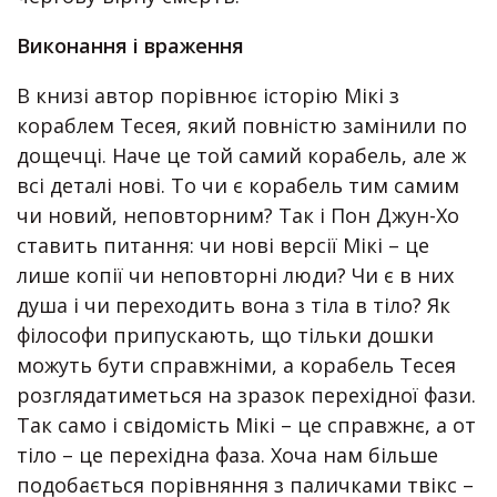
Виконання і враження
В книзі автор порівнює історію Мікі з
кораблем Тесея, який повністю замінили по
дощечці. Наче це той самий корабель, але ж
всі деталі нові. То чи є корабель тим самим
чи новий, неповторним? Так і Пон Джун-Хо
ставить питання: чи нові версії Мікі – це
лише копії чи неповторні люди? Чи є в них
душа і чи переходить вона з тіла в тіло? Як
філософи припускають, що тільки дошки
можуть бути справжніми, а корабель Тесея
розглядатиметься на зразок перехідної фази.
Так само і свідомість Мікі – це справжнє, а от
тіло – це перехідна фаза. Хоча нам більше
подобається порівняння з паличками твікс –