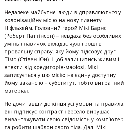
Недалеке майбутнє, люди відправляються у
колонізаційну місію на нову планету
Ніфльхейм. Головний герой Мікі Барнс
(Роберт Паттінсон) – невдаха без особливих
умінь і навичок вкладає чужі гроші в
провальну справу, яку йому підсовує друг
Тімо (Стівен Юн). Щоб залишитись живим і
втекти від кредиторів-мафіозі, Мікі
записується у цю місію на єдину доступну
йому вакансію – субститут, тобто витратний
матеріал.
Не дочитавши до кінця усі умови та правила,
він підписує контракт і весело вирушає
вивантажувати свою свідомість у комп’ютер
та робити шаблон свого тіла. Далі Мікі