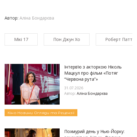
Автор:
Аліна Бондарєва
Мікі 17
Пон Джун Хо
Роберт Паттін
Інтерв’ю з акторкою Ніколь
Мацкул про фільм «Потяг
“Червона рута”»
31.07.2026
Автор:
Аліна Бондарєва
Кіно
Новини
Огляди та Рецензії
Похмурий день у Нью-Йорку: