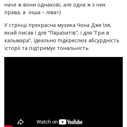
наче ж вони однакові, але одна ж з них
права, а інша – ліва=)
У стрічці прекрасна музика Чона Дже Іля,
який писав і для “Паразитів”, і для “Гри в
кальмара”, ідеально підкреслює абсурдність
історії та підтримує тональність.