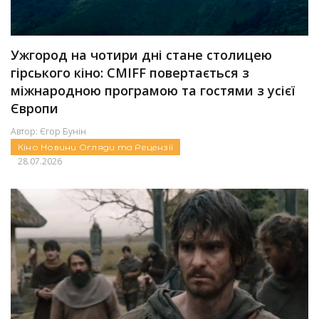
Ужгород на чотири дні стане столицею
гірського кіно: CMIFF повертається з
міжнародною програмою та гостями з усієї
Європи
Автор:
Єгор Бунін
Кіно
Новини
Огляди та Рецензії
28.07.2026