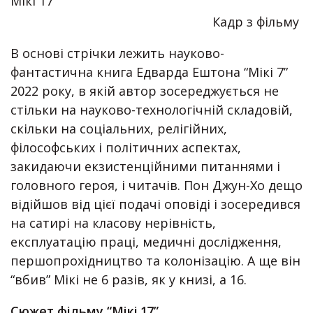
Мікі 17
Кадр з фільму
В основі стрічки лежить науково-
фантастична книга Едварда Ештона “Мікі 7”
2022 року, в якій автор зосереджується не
стільки на науково-технологічній складовій,
скільки на соціальних, релігійних,
філософських і політичних аспектах,
закидаючи екзистенційними питаннями і
головного героя, і читачів. Пон Джун-Хо дещо
відійшов від цієї подачі оповіді і зосередився
на сатирі на класову нерівність,
експлуатацію праці, медичні дослідження,
першопрохідництво та колонізацію. А ще він
“вбив” Мікі не 6 разів, як у книзі, а 16.
Сюжет фільму “Мікі 17”