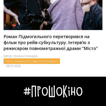
Роман Підмогильного перетворився на
фільм про рейв-субкультуру. Інтервʼю з
режисером повнометражної драми “Місто”
Автор:
Оксана Гончарук
Кіно
Новини
Огляди та Рецензії
28.07.2026