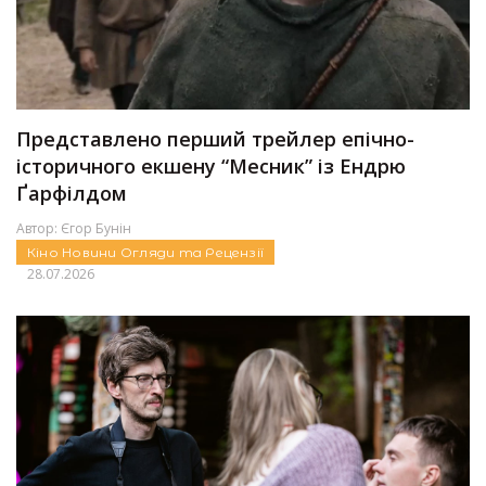
Представлено перший трейлер епічно-
історичного екшену “Месник” із Ендрю
Ґарфілдом
Автор:
Єгор Бунін
Кіно
Новини
Огляди та Рецензії
28.07.2026