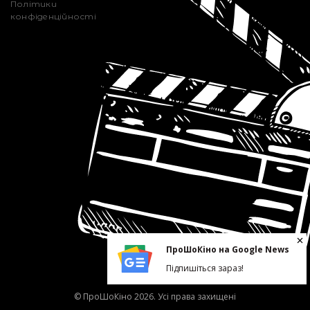
Політики
конфіденційності
ПроШоКіно на Google News
Підпишіться зараз!
© ПроШоКіно 2026. Усі права захищені