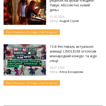
рецензія на фільм «Людина-
Павук: Абсолютно новий
день»
31.07.2026
Автор:
Андрій Стулій
Кіно
Новини
Огляди та Рецензії
13-й Фестиваль актуальної
анімації LINOLEUM оголосив
міжнародний конкурс та журі
секції
28.07.2026
Автор:
Аліна Бондарєва
Кіно
Новини
Огляди та Рецензії