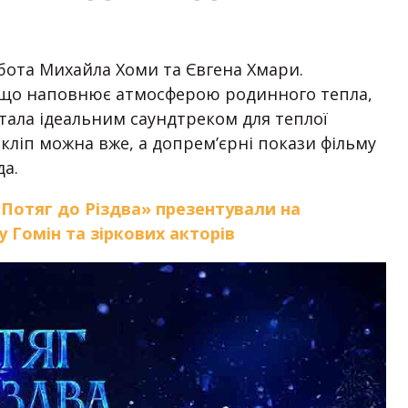
обота Михайла Хоми та Євгена Хмари.
ь, що наповнює атмосферою родинного тепла,
стала ідеальним саундтреком для теплої
 кліп можна вже, а допрем’єрні покази фільму
да.
«Потяг до Різдва» презентували на
у Гомін та зіркових акторів