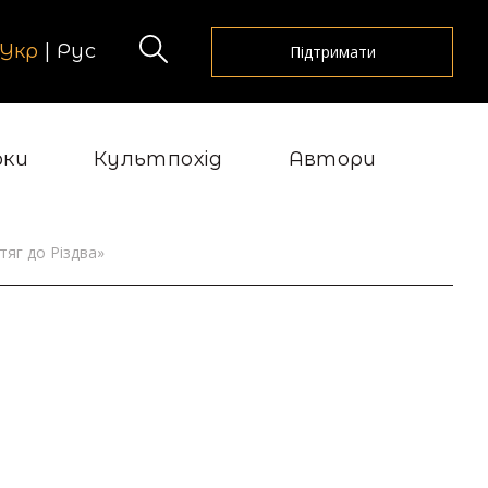
Укр
|
Рус
Підтримати
рки
Культпохід
Автори
тяг до Різдва»