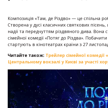
Композиція «Там, де Різдво» — це спільна р
Створена у дусі класичних святкових пісен
надії та передчуттям різдвяного дива. Вона 
сімейної комедії «Потяг до Різдва». Побачити
стартують в кінотеатрах країни з 27 листопа
Читайте також:
Трейлер сімейної комедії 
Центральному вокзалі у Києві за участі хор