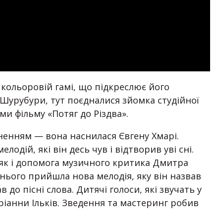
й кольоровій гамі, що підкреслює його
Шурубури, тут поєдналися зйомка студійної
и фільму «Потяг до Різдва».
ненням — вона наснилася Євгену Хмарі.
одій, які він десь чув і відтворив уві сні.
, як і допомога музичного критика Дмитра
нього прийшла нова мелодія, яку він назвав
 до пісні слова. Дитячі голоси, які звучать у
ріанни Ільків. Зведення та мастеринг робив