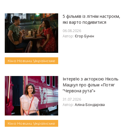
5 фільмів із літнім настроєм,
які варто подивитися
06.08.2026
Автор:
Єгор Бунін
Кіно
Новини
Українське
Інтерв’ю з акторкою Ніколь
Мацкул про фільм «Потяг
“Червона рута”»
31.07.2026
Автор:
Аліна Бондарєва
Кіно
Новини
Українське