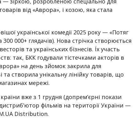
 — зіркою, розробленою спеціально для
товарів від «Аврора», і козою, яка стала
ішої української комедії 2025 року — «Потяг
 300 000+ глядачів). Нова стрічка створюється
есторів та українських бізнесів. Їх участь
тв: так, БКК годували тістечками акторів в
Аврора» на день зйомок закрила для
 та створила унікальну лінійку товарів, що
магазинах мережі.
х країни вже з 1 грудня (допрем’єрні покази
 дистриб’ютор фільмів на території України —
M.UA Distribution.