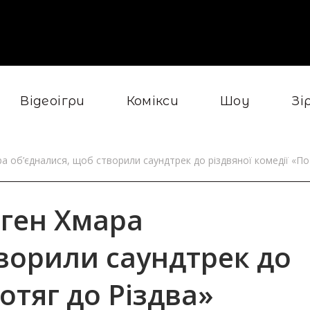
Відеоігри
Комікси
Шоу
Зі
 об’єдналися, щоб створили саундтрек до різдвяної комедії «По
ген Хмара
творили саундтрек до
отяг до Різдва»