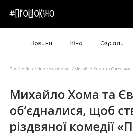
Новини
Кіно
Серіали
ПроШоКіно
Кіно
Українське
Михайло Хома та Євген Хмара
Михайло Хома та Єв
об’єдналися, щоб с
різдвяної комедії «П