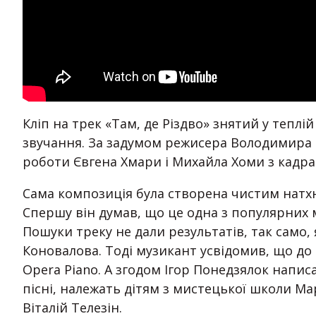
Кліп на трек «Там, де Різдво» знятий у теплі
звучання. За задумом режисера Володимира 
роботи Євгена Хмари і Михайла Хоми з кадрам
Сама композиція була створена чистим натх
Спершу він думав, що це одна з популярних мел
Пошуки треку не дали результатів, так само
Коновалова. Тоді музикант усвідомив, що до 
Opera Piano. А згодом Ігор Понедзялок написав
пісні, належать дітям з мистецької школи Ма
Віталій Телезін.