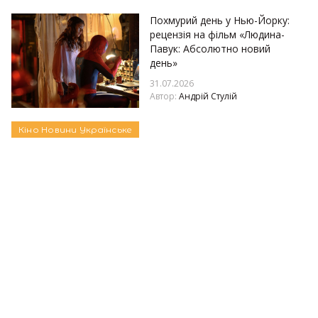
Похмурий день у Нью-Йорку:
рецензія на фільм «Людина-
Павук: Абсолютно новий
день»
31.07.2026
Автор:
Андрій Стулій
Кіно
Новини
Українське