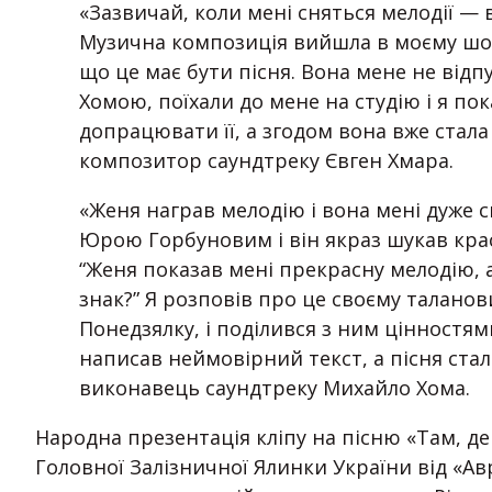
«Зазвичай, коли мені сняться мелодії — в
Музична композиція вийшла в моєму шос
що це має бути пісня. Вона мене не відп
Хомою, поїхали до мене на студію і я по
допрацювати її, а згодом вона вже стал
композитор саундтреку Євген Хмара.
«Женя награв мелодію і вона мені дуже с
Юрою Горбуновим і він якраз шукав крас
“Женя показав мені прекрасну мелодію, 
знак?” Я розповів про це своєму таланов
Понедзялку, і поділився з ним цінностями
написав неймовірний текст, а пісня стал
виконавець саундтреку Михайло Хома.
Народна презентація кліпу на пісню «Там, де
Головної Залізничної Ялинки України від «Ав