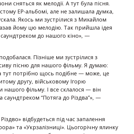
они сняться як мелодії. А тут була пісня.
тому ЕР-альбомі, але не залишала думка,
ускала. Якось ми зустрілися з Михайлом
казав йому цю мелодію. Так прийшла ідея
а саундтреком до нашого кіно», —
подобалася. Пізніше ми зустрілися з
иву пісню для нашого фільму. Я думаю:
а тут потрібно щось подібне — може, це
итому другу, військовому Ігорю
 нашого фільму. І все склалося — він
а саундтреком “Потяга до Різдва”», —
 Різдво» відбудеться під час запалення
рора» та «Укрзалізниці». Цьогорічну ялинку