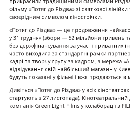
прикрасили традиційними символами Різдва
фільму «Потяг до Різдва» зі святкової лінійки 
своєрідним символом кінострічки.
«Потяг до Різдва» — це продовження найкасов
у 31 грудня» (збори — 52 мільйони гривень та
без держфінансування за участі приватних інв
часто виходила за стандартні рамки партнерс
кадрі та творчу групу за кадром, а мережа «
відвідування свій найбільший магазин у Києві
будуть показані у фільмі і вже продаються в 
Дивіться «Потяг до Різдва» у всіх кінотеатра
стартують з 27 листопада). Кінотеатральний
компанія Green Light Films у колаборації з FIL