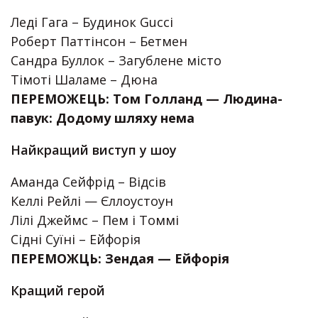
Леді Гага – Будинок Gucci
Роберт Паттінсон – Бетмен
Сандра Буллок – Загублене місто
Тімоті Шаламе – Дюна
ПЕРЕМОЖЕЦЬ: Том Голланд — Людина-
павук: Додому шляху нема
Найкращий виступ у шоу
Аманда Сейфрід – Відсів
Келлі Рейлі — Єллоустоун
Лілі Джеймс – Пем і Томмі
Сідні Суїні – Ейфорія
ПЕРЕМОЖЦЬ: Зендая — Ейфорія
Кращий герой