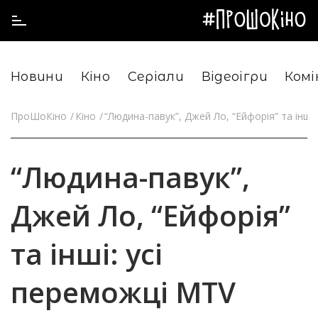
Новини
Кіно
Серіали
Відеоігри
Комі
ПроШоКіно
Кіно
“Людина-павук”, Джей Ло, “Ейфорія” та інші
“Людина-павук”,
Джей Ло, “Ейфорія”
та інші: усі
переможці MTV