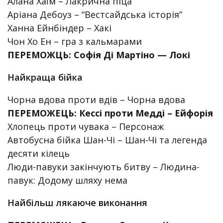
Алана Хаїм – Лакрична піца
Аріана Дебоуз – “Вестсайдська історія”
Ханна Ейнбіндер – Хакі
Чон Хо Ен – гра з кальмарами
ПЕРЕМОЖЦЬ: Софія Ді Мартіно — Локі
Найкраща бійка
Чорна вдова проти вдів – Чорна вдова
ПЕРЕМОЖЕЦЬ: Кессі проти Медді – Ейфорія
Хлопець проти чувака – Персонаж
Автобусна бійка Шан-Чі – Шан-Чі та легенда
десяти кілець
Люди-павуки закінчують битву – Людина-
павук: Додому шляху нема
Найбільш лякаюче виконання