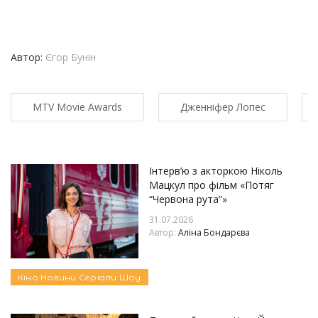
Автор:
Єгор Бунін
MTV Movie Awards
Дженніфер Лопес
Інтерв’ю з акторкою Ніколь
Мацкул про фільм «Потяг
“Червона рута”»
31.07.2026
Автор:
Аліна Бондарєва
Кіно
Новини
Серіали
Шоу