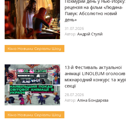
Похмурий день у Нью-Йорку:
рецензія на фільм «Людина-
Павук: Абсолютно новий
день»
31.07.2026
Автор:
Андрій Стулій
Кіно
Новини
Серіали
Шоу
13-й Фестиваль актуальної
анімації LINOLEUM оголосив
міжнародний конкурс та журі
секції
28.07.2026
Автор:
Аліна Бондарєва
Кіно
Новини
Серіали
Шоу