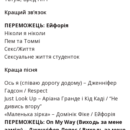
Кращий зв’язок
ПЕРЕМОЖЕЦЬ: Ейфорія
Ніколи я ніколи
Пем та Томмі
Секс/Життя
Сексуальне життя студенток
Краща пісня
Ось я (співаю дорогу додому) – Дженніфер
Гадсон / Respect
Just Look Up – Аріана Гранде і Кід Каді / “Не
дивись вгору”
«Маленька зірка» – Домінік Фіке / Ейфорія
ПЕРЕМОЖЕЦЬ: On My Way (Виходь за мене
заміж) – Дженніфер Лопес / Виходь за мене