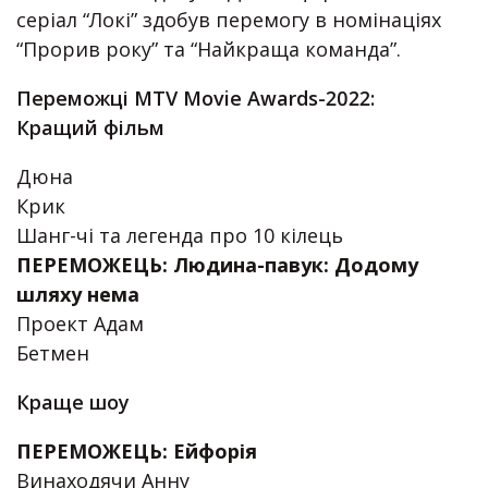
серіал “Локі” здобув перемогу в номінаціях
“Прорив року” та “Найкраща команда”.
Переможці MTV Movie Awards-2022:
Кращий фільм
Дюна
Крик
Шанг-чі та легенда про 10 кілець
ПЕРЕМОЖЕЦЬ: Людина-павук: Додому
шляху нема
Проект Адам
Бетмен
Краще шоу
ПЕРЕМОЖЕЦЬ: Ейфорія
Винаходячи Анну