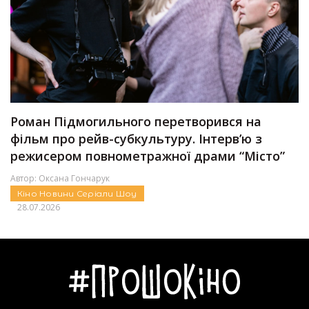
Роман Підмогильного перетворився на
фільм про рейв-субкультуру. Інтервʼю з
режисером повнометражної драми “Місто”
Автор:
Оксана Гончарук
Кіно
Новини
Серіали
Шоу
28.07.2026