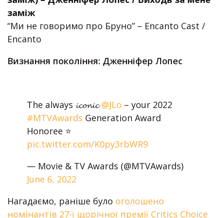
заміж
“Ми не говоримо про Бруно” – Encanto Cast /
Encanto
Визнання покоління: Дженніфер Лопес
The always 𝓲𝓬𝓸𝓷𝓲𝓬
@JLo
– your 2022
#MTVAwards
Generation Award
Honoree ⭐️
pic.twitter.com/K0py3rbWR9
— Movie & TV Awards (@MTVAwards)
June 6, 2022
Нагадаємо, раніше було
оголошено
номінантів 27-ї щорічної премії Critics Choice