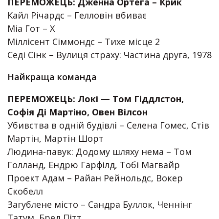
ПЕРЕМОЖЕЦЬ: Дженна Ортега – Крик
Кайл Річардс – Гелловін вбиває
Міа Гот – Х
Міллісент Сіммондс – Тихе місце 2
Седі Сінк – Вулиця страху: Частина друга, 1978
Найкраща команда
ПЕРЕМОЖЕЦЬ: Локі — Том Гіддлстон,
Софія Ді Мартіно, Овен Вілсон
Убивства в одній будівлі – Селена Гомес, Стів
Мартін, Мартін Шорт
Людина-павук: Додому шляху нема – Том
Голланд, Ендрю Гарфілд, Тобі Магвайр
Проект Адам – ​​Райан Рейнольдс, Вокер
Скобелл
Загублене місто – Сандра Буллок, Ченнінг
Татум, Бред Пітт