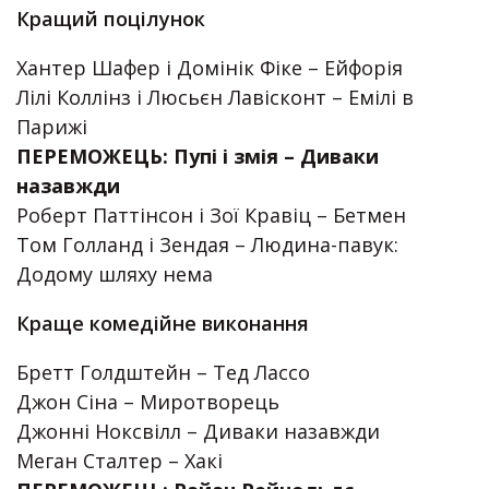
Кращий поцілунок
Хантер Шафер і Домінік Фіке – Ейфорія
Лілі Коллінз і Люсьєн Лавісконт – Емілі в
Парижі
ПЕРЕМОЖЕЦЬ: Пупі і змія – Диваки
назавжди
Роберт Паттінсон і Зої Кравіц – Бетмен
Том Голланд і Зендая – Людина-павук:
Додому шляху нема
Краще комедійне виконання
Бретт Голдштейн – Тед Лассо
Джон Сіна – Миротворець
Джонні Ноксвілл – Диваки назавжди
Меган Сталтер – Хакі