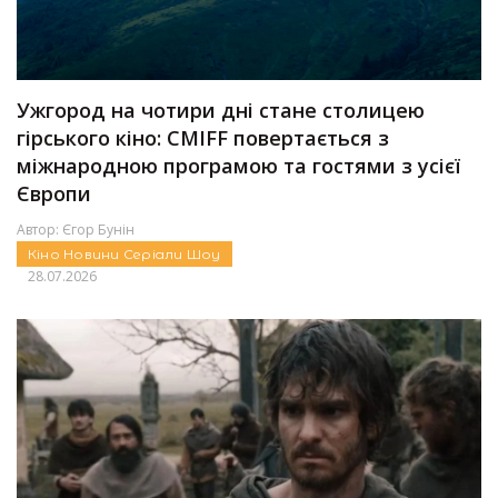
Ужгород на чотири дні стане столицею
гірського кіно: CMIFF повертається з
міжнародною програмою та гостями з усієї
Європи
Автор:
Єгор Бунін
Кіно
Новини
Серіали
Шоу
28.07.2026