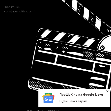
Політики
конфіденційності
ПроШоКіно на Google News
Підпишіться зараз!