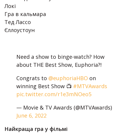
Локі
Гра в кальмара
Тед Лассо
Єллоустоун
Need a show to binge-watch? How
about THE Best Show, Euphoria?!
Congrats to
@euphoriaHBO
on
winning Best Show 📺
#MTVAwards
pic.twitter.com/r1e3mNOeo5
— Movie & TV Awards (@MTVAwards)
June 6, 2022
Найкраща гра у фільмі