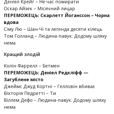
Деніел Крейг – Не час помирати
Оскар Айзек – Місячний лицар
ПЕРЕМОЖЕЦЬ: Скарлетт Йоганссон – Чорна
вдова
Сіму Лю – Шан-Чі та легенда десяти кілець
Том Голланд – Людина-павук: Додому шляху
нема
Кращий злодій
Колін Фаррелл – Бетмен
ПЕРЕМОЖЕЦЬ: Деніел Редкліфф —
Загублене місто
Джеймс Джуд Кортні – Гелловін вбиває
Вікторія Педретті – Ти
Віллем Дефо – Людина-павук: Додому шляху
нема