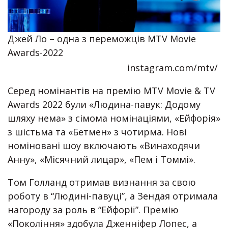
Джей Ло – одна з переможців MTV Movie
Awards-2022
instagram.com/mtv/
Серед номінантів на премію MTV Movie & TV
Awards 2022 були «Людина-павук: Додому
шляху нема» з сімома номінаціями, «Ейфорія»
з шістьма та «Бетмен» з чотирма. Нові
номіновані шоу включають «Винаходячи
Анну», «Місячний лицар», «Пем і Томмі».
Том Голланд отримав визнання за свою
роботу в “Людині-павуці”, а Зендая отримала
нагороду за роль в “Ейфорії”. Премію
«Покоління» здобула Дженніфер Лопес, а