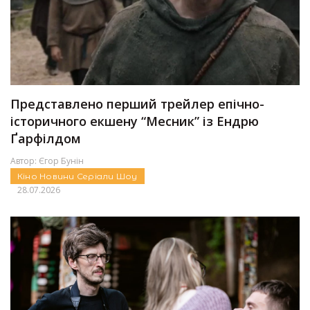
Представлено перший трейлер епічно-
історичного екшену “Месник” із Ендрю
Ґарфілдом
Автор:
Єгор Бунін
Кіно
Новини
Серіали
Шоу
28.07.2026