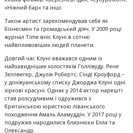
«Ніжний бар» та інші.
Також артист зарекомендував себе як
бізнесмен та громадський діяч. У 2009 році
журнал Time вніс Клуні в сотню
найвпливовіших людей планети.
Довгий час Клуні вважався одним із
найзавидніших холостяків Голлівуду. Рене
Зеллвегер, Джулія Робертс, Сінді Кроуфорд –
у донжуанському списку Джорджа Клуні одні
зіркові красуні. Однак у 2014 актор нарешті
став розсудливим і одружився з
британською юристкою ліванського
походження Амаль Аламуддін. У 2017 році у
подружжя народилися близнюки Елла та
Олександр.