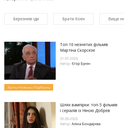
Березневі іди
Брати Коен
Вище неб
Топ-10 незнятих фільмів
Мартіна Скорсезе
21.07.2026
Автор:
Єгор Бунін
Зірки
Новини
Підбірки
Шлях вампірки: топ-5 фільмів
і серіалів із Ніною Добрев
05.06.2026
Автор:
Аліна Бондарєва