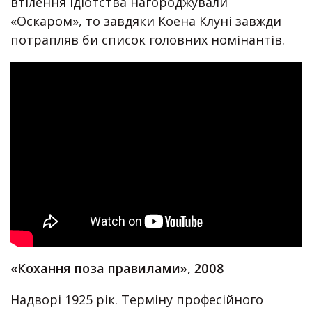
втілення ідіотства нагороджували
«Оскаром», то завдяки Коена Клуні завжди
потрапляв би список головних номінантів.
«Кохання поза правилами», 2008
Надворі 1925 рік. Терміну професійного