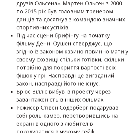
друзів Ольсена». Мартен Ольсен з 2000
по 2015 рік був головним тренером
данців та досягнув з командою значних
спортивних успіхів.
Під час сцени брифінгу на початку
фільму Денні Оушен стверджує, що
згідно із законом казино повинно мати у
своєму сховищі стільки готівки, скільки
потрібно для покриття вартості всіх
фішок у грі. Насправді це вигаданий
закон, насправді його не існує.
Брюс Вілліс вибув із проекту через
завантаженість в інших фільмах.
Режисер Стівен Содерберг подарував
собі роль-камео, перетворившись на
екрані в одного з любителів
поколупатися в чужому сейфі.