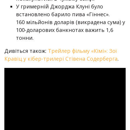
У гримерній Джорджа Клуні було
встановлено барило пива «Гіннес».
160 мільйонів доларів (викрадена сума) у
100-доларових банкнотах важить 1,6
тонни.
Дивіться також:
Трейлер фільму «Кімі»: Зої
Кравіц у кібер-трилері Стівена Содерберга
.