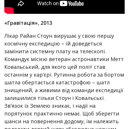
«Гравітація», 2013
Лікар Райан Стоун вирушає у свою першу
космічну експедицію – їй доведеться
замінити системну плату на телескопі.
Командує місією ветеран астронавтики Метт
Ковальський, для якого цей політ став
останнім у кар’єрі. Рутинна робота за бортом
шатла обертається катастрофою – шатл
знищений, а живими від команди експедиції
залишилися тільки Стоун і Ковальські.
Зв’язок із Землею зникає, і надії на
порятунок практично немає. Щоб зберегти
шанси на повернення додому, їм належить
подолати довгий шлях абсолютно чорним