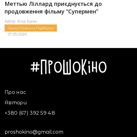
Меттью Ліллард приєднується до
продовження фільму “Супермен”
Автор:
Єгор Бунін
Зірки
Новини
Підбірки
07.05.2026
Про нас
Автори
+380 (67) 392 59 48
proshokino@gmail.com