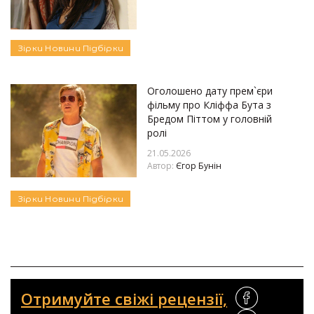
Зірки
Новини
Підбірки
Оголошено дату прем`єри
фільму про Кліффа Бута з
Бредом Піттом у головній
ролі
21.05.2026
Автор:
Єгор Бунін
Зірки
Новини
Підбірки
Отримуйте свіжі рецензії,