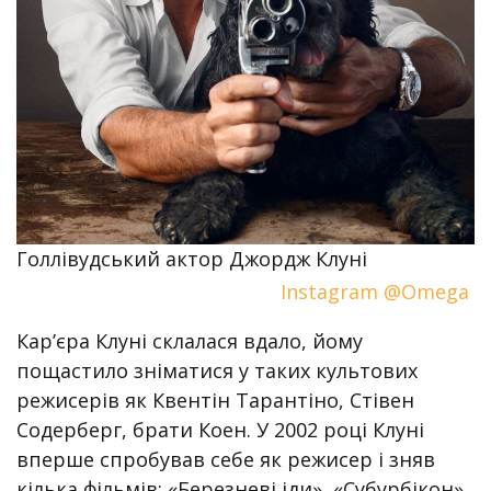
Голлівудський актор Джордж Клуні
Instagram @Omega
Кар’єра Клуні склалася вдало, йому
пощастило зніматися у таких культових
режисерів як Квентін Тарантіно, Стівен
Содерберг, брати Коен. У 2002 році Клуні
вперше спробував себе як режисер і зняв
кілька фільмів: «Березневі іди», «Субурбікон»,