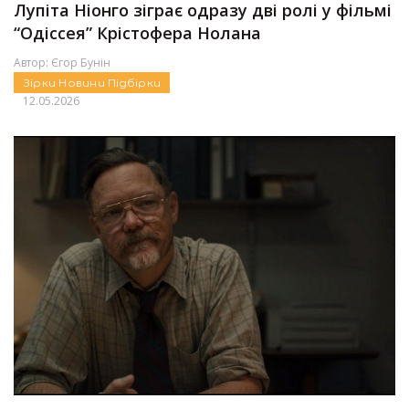
Лупіта Ніонго зіграє одразу дві ролі у фільмі
“Одіссея” Крістофера Нолана
Автор:
Єгор Бунін
Зірки
Новини
Підбірки
12.05.2026