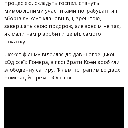
процесією, складуть госпел, стануть
мимовільними учасниками пограбування і
зборів Ку-клус-клановців, і, зрештою,
завершать свою подорож, але зовсім не так,
як мали намір зробити це від самого
початку.
Сюжет фільму відсилає до давньогрецької
«Одіссеї» Гомера, з якої брати Коен зробили
злободенну сатиру. Фільм потрапив до двох
номінацій премії «Оскар».