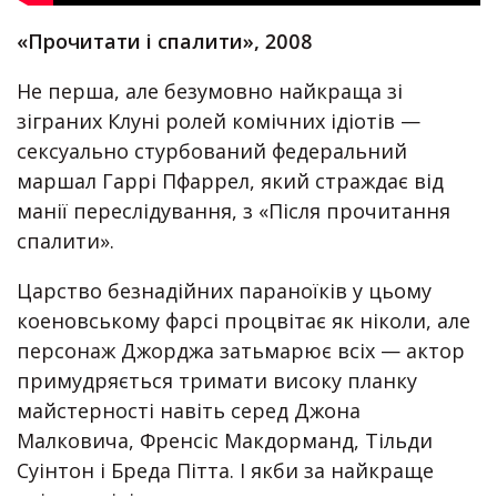
«Прочитати і спалити», 2008
Не перша, але безумовно найкраща зі
зіграних Клуні ролей комічних ідіотів —
сексуально стурбований федеральний
маршал Гаррі Пфаррел, який страждає від
манії переслідування, з «Після прочитання
спалити».
Царство безнадійних параноїків у цьому
коеновському фарсі процвітає як ніколи, але
персонаж Джорджа затьмарює всіх — актор
примудряється тримати високу планку
майстерності навіть серед Джона
Малковича, Френсіс Макдорманд, Тільди
Суінтон і Бреда Пітта. І якби за найкраще