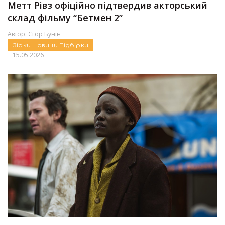
Метт Рівз офіційно підтвердив акторський
склад фільму “Бетмен 2”
Автор:
Єгор Бунін
Зірки
Новини
Підбірки
15.05.2026