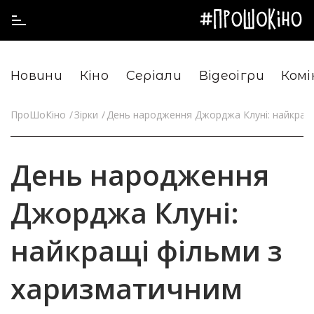
Новини
Кіно
Серіали
Відеоігри
Комі
ПроШоКіно
Зірки
День народження Джорджа Клуні: найкращ
День народження
Джорджа Клуні:
найкращі фільми з
харизматичним