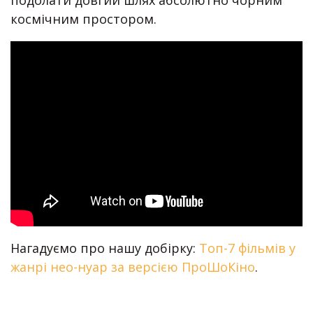
космічним простором.
Нагадуємо про нашу добірку:
Топ-7 фільмів у
жанрі нео-нуар за версією ПроШоКіно
.