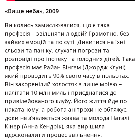
«Вище неба», 2009
Ви колись замислювалися, що є така
професія – звільняти людей? Грамотно, без
зайвих емоцій та по суті. Дивитися на їхні
сльози та паніку, слухати погрози та
розповіді про іпотеку та голодних дітей. Така
професія має Райан Бінгем (Джордж Клуні),
який проводить 90% свого часу в польотах.
Він закоренілий холостяк з лише мрією –
налітати 10 млн миль і приєднатися до
привілейованого клубу. Його життя йде по
накатаному, а робота анітрохи не обтяжує,
доки не з’являється жвава та молода Наталі
Кінер (Анна Кендрік), яка вирішила
вдосконалити процес звільнення.