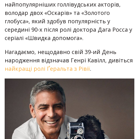
найпопулярніших голлівудських акторів,
володар двох «Оскарів» та «Золотого
глобуса», який здобув популярність у
середині 90-х після ролі доктора Дага Росса у
серіалі «Швидка допомога».
Нагадаємо, нещодавно свій 39-ий День
народження відзначав Генрі Кавілл, дивіться
найкращі ролі Ґеральта з Рівії
.