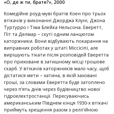
«О, де ж ти, брате?», 2000
Комедійне роуд-муві братів Коен про трьох
втікачів у виконанні Джорджа Клуні, Джона
Туртурро і Тіма Блейка Нельсона. Еверетт,
Піт та Делмар – скуті одним ланцюгом
каторжники. Вони відбувають покарання на
виправних роботах у штаті Міссісіпі, але
вирішують тікати після розповідей Еверетта
про приховане в затишному місці грошове
скарб. У втікачів каторжників мало часу, щоб
дістатися мети – хатина, в якій заховані
гроші, за словами Еверетта буде затоплено
через п’ять днів через будівництво нової
гідроелектростанції. Пересуваючись
американським Півднем кінця 1930-х втікачі
приймуть хрещення разом з релігійною