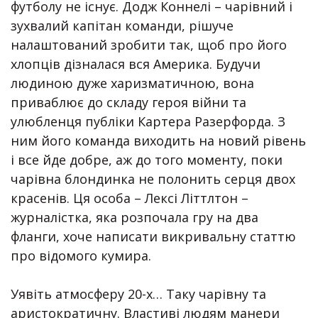
футболу не існує. Додж Коннелі – чарівний і
зухвалий капітан команди, рішуче
налаштований зробити так, щоб про його
хлопців дізналася вся Америка. Будучи
людиною дуже харизматичною, вона
приваблює до складу героя війни та
улюбленця публіки Картера Разерфорда. З
ним його команда виходить на новий рівень
і все йде добре, аж до того моменту, поки
чарівна блондинка не полонить серця двох
красенів. Ця особа – Лексі Літтлтон –
журналістка, яка розпочала гру на два
фланги, хоче написати викривальну статтю
про відомого кумира.
⠀
Уявіть атмосферу 20-х… Таку чарівну та
аристократичну. Властиві людям манери