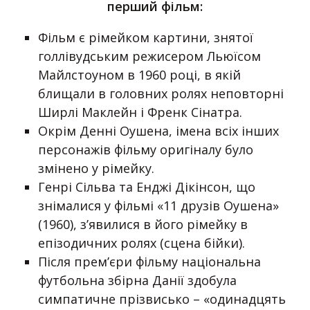
перший фільм:
Фільм є рімейком картини, знятої
голлівудським режисером Льюїсом
Майлстоуном в 1960 році, в якій
блищали в головних ролях неповторні
Ширлі Маклейн і Френк Сінатра.
Окрім Денні Оушена, імена всіх інших
персонажів фільму оригіналу було
змінено у рімейку.
Генрі Сільва та Енджі Дікінсон, що
знімалися у фільмі «11 друзів Оушена»
(1960), з’явилися в його рімейку в
епізодичних ролях (сцена бійки).
Після прем’єри фільму національна
футбольна збірна Данії здобула
симпатичне прізвисько – «одинадцять