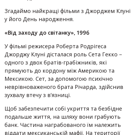
Згадаймо найкращі фільми з Джорджем Клуні
у його День народження.
«Від заходу до світанку», 1996
У фільмі режисера Роберта Родрігеса
Джорджу Клуні дісталася роль Сета Гекко –
одного з двох братів-грабіжників, які
прямують до кордону між Америкою та
Мексикою. Сет, за допомогою психічно
неврівноваженого брата Річарда, здійснив
зухвалу втечу з в’язниці.
Щоб забезпечити собі укриття та безбідне
подальше життя, на шляху вони грабують
банк. Частина награбованого їм належить
віддати мексиканській мафії. На території