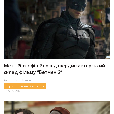
Метт Рівз офіційно підтвердив акторський
склад фільму “Бетмен 2”
Автор:
Єгор Бунін
Зірки
Новини
Серіали
15.05.2026