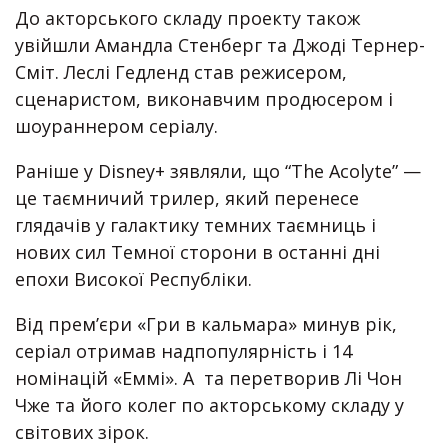
До акторського складу проекту також
увійшли Амандла Стенберг та Джоді Тернер-
Сміт. Леслі Гедленд став режисером,
сценаристом, виконавчим продюсером і
шоураннером серіалу.
Раніше у Disney+ зявляли, що “The Acolyte” —
це таємничий трилер, який перенесе
глядачів у галактику темних таємниць і
нових сил Темної сторони в останні дні
епохи Високої Республіки.
Від прем’єри «Гри в кальмара» минув рік,
серіал отримав надпопулярність і 14
номінацій «Еммі». А та перетворив Лі Чон
Чже та його колег по акторському складу у
світових зірок.