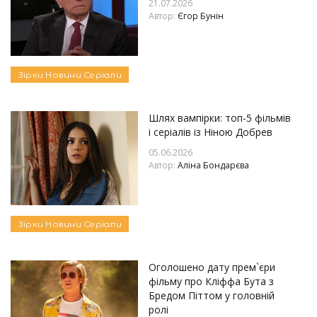
21.07.2026
Автор:
Єгор Бунін
Зірки
Новини
Серіали
Шлях вампірки: топ-5 фільмів
і серіалів із Ніною Добрев
05.06.2026
Автор:
Аліна Бондарєва
Зірки
Новини
Серіали
Оголошено дату прем`єри
фільму про Кліффа Бута з
Бредом Піттом у головній
ролі