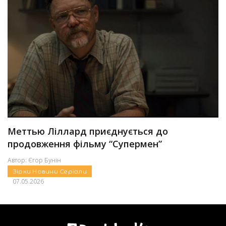
Меттью Ліллард приєднується до
продовження фільму “Супермен”
Автор:
Єгор Бунін
Зірки
Новини
Серіали
07.05.2026