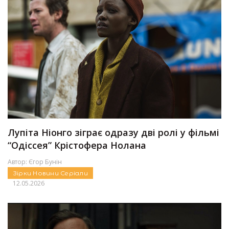
Лупіта Ніонго зіграє одразу дві ролі у фільмі
“Одіссея” Крістофера Нолана
Автор:
Єгор Бунін
Зірки
Новини
Серіали
12.05.2026