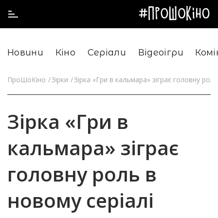
Новини
Кіно
Серіали
Відеоігри
Комі
ПроШоКіно
Зірки
Зірка «Гри в кальмара» зіграє головну роль
Зірка «Гри в
кальмара» зіграє
головну роль в
новому серіалі