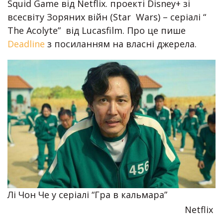
Squid Game від Netflix. проекті Disney+ зі
всесвіту Зоряних війн (Star Wars) – серіалі “
The Acolyte” від Lucasfilm. Про це пише
Deadline
з посиланням на власні джерела.
Лі Чон Че у серіалі “Гра в кальмара”
Netflix