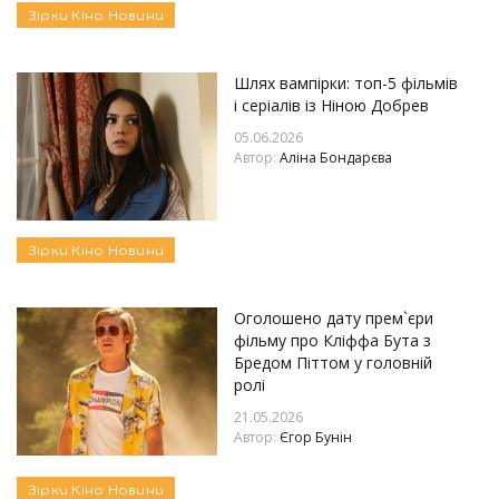
Зірки
Кіно
Новини
Шлях вампірки: топ-5 фільмів
і серіалів із Ніною Добрев
05.06.2026
Автор:
Аліна Бондарєва
Зірки
Кіно
Новини
Оголошено дату прем`єри
фільму про Кліффа Бута з
Бредом Піттом у головній
ролі
21.05.2026
Автор:
Єгор Бунін
Зірки
Кіно
Новини