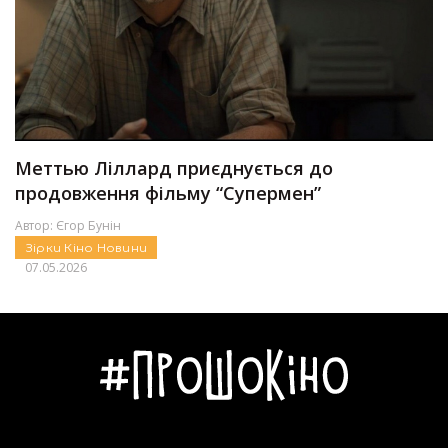
Меттью Ліллард приєднується до
продовження фільму “Супермен”
Автор:
Єгор Бунін
Зірки
Кіно
Новини
07.05.2026