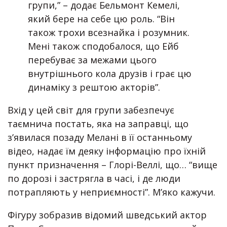
групи,” – додає Бельмонт Кемелі,
який бере на себе цю роль. “Він
також трохи всезнайка і розумник.
Мені також сподобалося, що Ейб
перебуває за межами цього
внутрішнього кола друзів і грає цю
динаміку з рештою акторів”.
Вхід у цей світ для групи забезпечує
таємнича постать, яка на заправці, що
з’явилася позаду Мелані в її останньому
відео, надає їм деяку інформацію про їхній
пункт призначення – Глорі-Веллі, що… “вище
по дорозі і застрягла в часі, і де люди
потрапляють у неприємності”. М’яко кажучи.
Фігуру зобразив відомий шведський актор