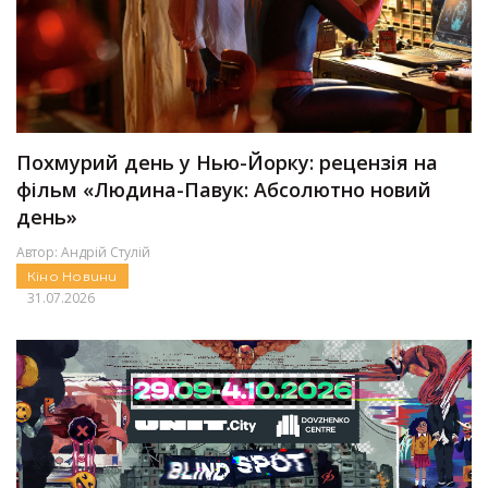
Похмурий день у Нью-Йорку: рецензія на
фільм «Людина-Павук: Абсолютно новий
день»
Автор:
Андрій Стулій
Кіно
Новини
31.07.2026