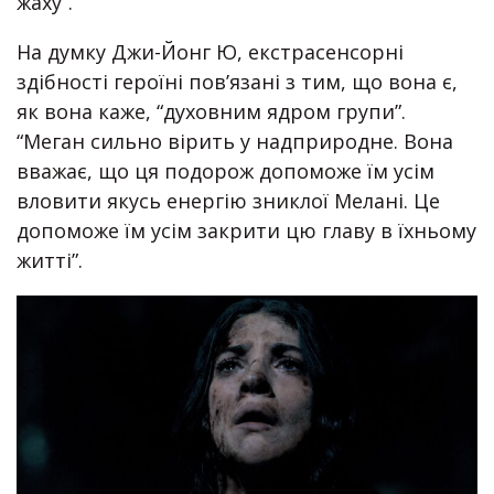
жаху”.
На думку Джи-Йонг Ю, екстрасенсорні
здібності героїні пов’язані з тим, що вона є,
як вона каже, “духовним ядром групи”.
“Меган сильно вірить у надприродне. Вона
вважає, що ця подорож допоможе їм усім
вловити якусь енергію зниклої Мелані. Це
допоможе їм усім закрити цю главу в їхньому
житті”.