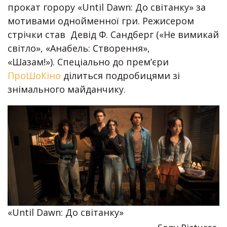
прокат горору «Until Dawn: До світанку» за
мотивами однойменної гри. Режисером
стрічки став Девід Ф. Сандберг («Не вимикай
світло», «Анабель: Створення»,
«Шазам!»). Спеціально до прем’єри
ПроШоКіно
ділиться подробицями зі
знімального майданчику.
«Until Dawn: До світанку»