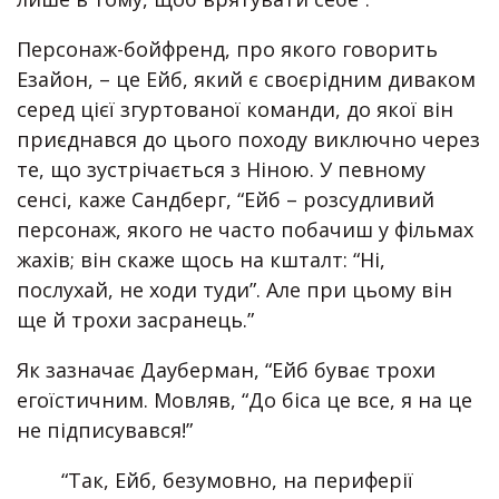
Персонаж-бойфренд, про якого говорить
Езайон, – це Ейб, який є своєрідним диваком
серед цієї згуртованої команди, до якої він
приєднався до цього походу виключно через
те, що зустрічається з Ніною. У певному
сенсі, каже Сандберг, “Ейб – розсудливий
персонаж, якого не часто побачиш у фільмах
жахів; він скаже щось на кшталт: “Ні,
послухай, не ходи туди”. Але при цьому він
ще й трохи засранець.”
Як зазначає Дауберман, “Ейб буває трохи
егоїстичним. Мовляв, “До біса це все, я на це
не підписувався!”
“Так, Ейб, безумовно, на периферії