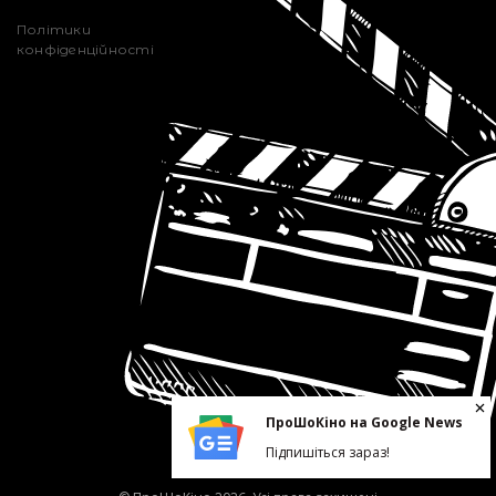
Політики
конфіденційності
ПроШоКіно на Google News
Підпишіться зараз!