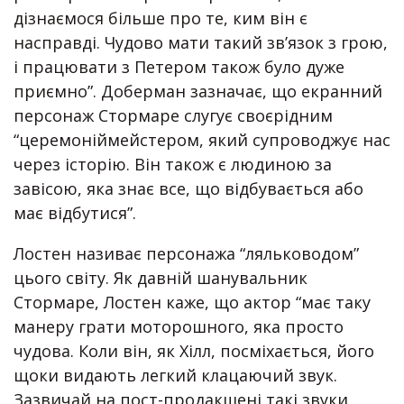
дізнаємося більше про те, ким він є
насправді. Чудово мати такий зв’язок з грою,
і працювати з Петером також було дуже
приємно”. Доберман зазначає, що екранний
персонаж Стормаре слугує своєрідним
“церемоніймейстером, який супроводжує нас
через історію. Він також є людиною за
завісою, яка знає все, що відбувається або
має відбутися”.
Лостен називає персонажа “ляльководом”
цього світу. Як давній шанувальник
Стормаре, Лостен каже, що актор “має таку
манеру грати моторошного, яка просто
чудова. Коли він, як Хілл, посміхається, його
щоки видають легкий клацаючий звук.
Зазвичай на пост-продакшені такі звуки