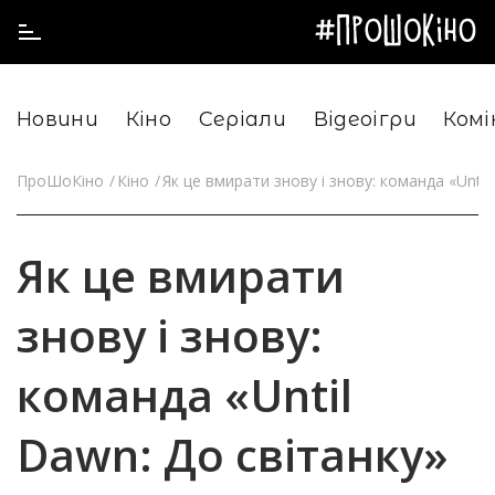
Новини
Кіно
Серіали
Відеоігри
Комі
ПроШоКіно
Кіно
Як це вмирати знову і знову: команда «Unti
Як це вмирати
знову і знову:
команда «Until
Dawn: До світанку»