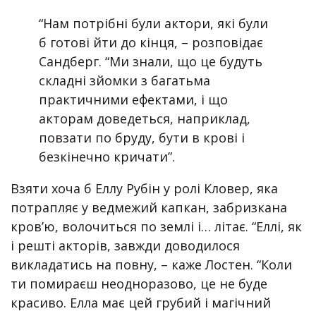
“Нам потрібні були актори, які були
б готові йти до кінця, – розповідає
Сандберг. “Ми знали, що це будуть
складні зйомки з багатьма
практичними ефектами, і що
акторам доведеться, наприклад,
повзати по бруду, бути в крові і
безкінечно кричати”.
Взяти хоча б Еллу Рубін у ролі Кловер, яка
потрапляє у ведмежий капкан, забризкана
кров’ю, волочиться по землі і… літає. “Еллі, як
і решті акторів, завжди доводилося
викладатись на повну, – каже Лостен. “Коли
ти помираєш неодноразово, це не буде
красиво. Елла має цей грубий і магічний