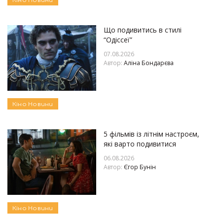
Що подивитись в стилі
“Одіссеї”
07.08.2026
Автор:
Аліна Бондарєва
Кіно
Новини
5 фільмів із літнім настроєм,
які варто подивитися
06.08.2026
Автор:
Єгор Бунін
Кіно
Новини