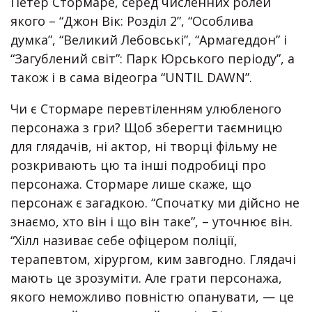
Петер Стормаре, серед численних ролей
якого – “Джон Вік: Розділ 2”, “Особлива
думка”, “Великий Лебовські”, “Армагеддон” і
“Загублений світ”: Парк Юрського періоду”, а
також і в сама відеогра “UNTIL DAWN”.
Чи є Стормаре перевтіленням улюбленого
персонажа з гри? Щоб зберегти таємницю
для глядачів, ні актор, ні творці фільму не
розкривають цю та інші подробиці про
персонажа. Стормаре лише скаже, що
персонаж є загадкою. “Спочатку ми дійсно не
знаємо, хто він і що він таке”, – уточнює він.
“Хілл називає себе офіцером поліції,
терапевтом, хірургом, ким завгодно. Глядачі
мають це зрозуміти. Але грати персонажа,
якого неможливо повністю опанувати, — це