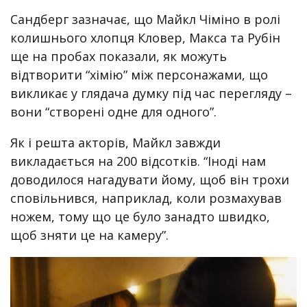
Сандберг зазначає, що Майкл Чіміно в ролі
колишнього хлопця Кловер, Макса та Рубін
ще на пробах показали, як можуть
відтворити “хімію” між персонажами, що
викликає у глядача думку під час перегляду –
вони “створені одне для одного”.
Як і решта акторів, Майкл завжди
викладається на 200 відсотків. “Іноді нам
доводилося нагадувати йому, щоб він трохи
сповільнився, наприклад, коли розмахував
ножем, тому що це було занадто швидко,
щоб зняти це на камеру”.