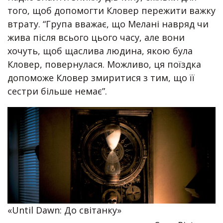
того, щоб допомогти Кловер пережити важку
втрату. “Група вважає, що Мелані навряд чи
жива після всього цього часу, але вони
хочуть, щоб щаслива людина, якою була
Кловер, повернулася. Можливо, ця поїздка
допоможе Кловер змиритися з тим, що її
сестри більше немає”.
«Until Dawn: До світанку»