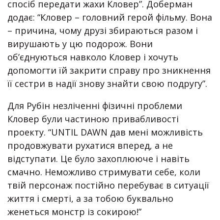
спосіб передати жахи Кловер”. Доберман
додає: “Кловер – головний герой фільму. Вона
– причина, чому друзі збираються разом і
вирушають у цю подорож. Вони
об’єднуються навколо Кловер і хочуть
допомогти їй закрити справу про зникнення
її сестри в надії знову знайти свою подругу”.
Для Рубін незліченні фізичні проблеми
Кловер були частиною привабливості
проекту. “UNTIL DAWN дав мені можливість
продовжувати рухатися вперед, а не
відступати. Це було захоплююче і навіть
смачно. Неможливо стримувати себе, коли
твій персонаж постійно перебуває в ситуації
життя і смерті, а за тобою буквально
женеться монстр із сокирою!”