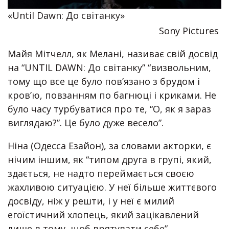
«Until Dawn: До світанку»
Sony Pictures
Майя Мітчелл, як Мелані, називає свій досвід
на “UNTIL DAWN: До світанку” “визвольним,
тому що все це було пов’язано з брудом і
кров’ю, повзанням по багнюці і криками. Не
було часу турбуватися про те, “О, як я зараз
виглядаю?”. Це було дуже весело”.
Ніна (Одесса Езайон), за словами акторки, є
нічим іншим, як “типом друга в групі, який,
здається, не надто переймається своєю
жахливою ситуацією. У неї більше життєвого
досвіду, ніж у решти, і у неї є милий
егоїстичний хлопець, який зацікавлений
лише в тому, щоб врятувати себе”.