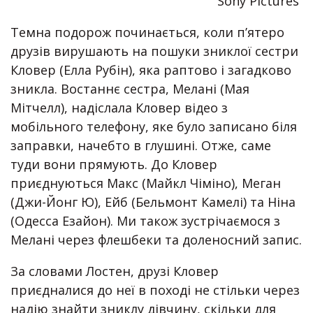
Sony Pictures
Темна подорож починається, коли п’ятеро
друзів вирушають на пошуки зниклої сестри
Кловер (Елла Рубін), яка раптово і загадково
зникла. Востаннє сестра, Мелані (Мая
Мітчелл), надіслала Кловер відео з
мобільного телефону, яке було записано біля
заправки, начебто в глушині. Отже, саме
туди вони прямують. До Кловер
приєднуються Макс (Майкл Чіміно), Меган
(Джи-Йонг Ю), Ейб (Бельмонт Камелі) та Ніна
(Одесса Езайон). Ми також зустрічаємося з
Мелані через флешбеки та доленосний запис.
За словами Лостен, друзі Кловер
приєдналися до неї в поході не стільки через
надію знайти зниклу дівчину, скільки для