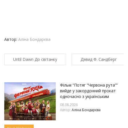
Автор:
Аліна Бондарєва
Until Dawn До світанку
Дэвид Ф. Сандберг
Фільм “Потяг “Червона рута””
вийде у закордонний прокат
одночасно з українським
08.08.2026
Автор:
Аліна Бондарєва
Кіно
Новини