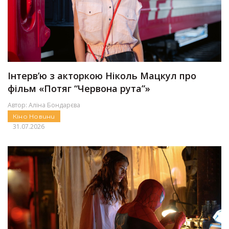
Інтерв’ю з акторкою Ніколь Мацкул про
фільм «Потяг “Червона рута”»
Автор:
Аліна Бондарєва
Кіно
Новини
31.07.2026