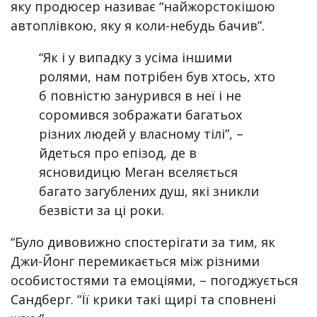
яку продюсер називає “найжорстокішою
автоплівкою, яку я коли-небудь бачив”.
“Як і у випадку з усіма іншими
ролями, нам потрібен був хтось, хто
б повністю занурився в неї і не
соромився зображати багатьох
різних людей у власному тілі”, –
йдеться про епізод, де в
ясновидицю Меган вселяється
багато загублених душ, які зникли
безвісти за ці роки.
“Було дивовижно спостерігати за тим, як
Джи-Йонг перемикається між різними
особистостями та емоціями, – погоджується
Сандберг. “Її крики такі щирі та сповнені