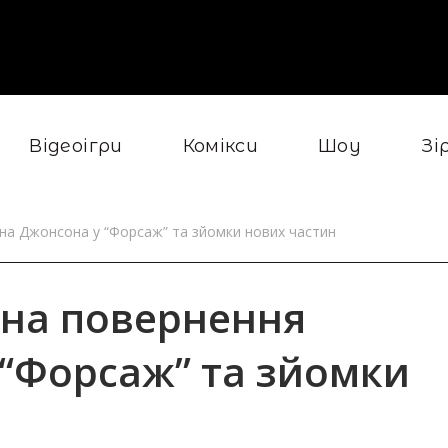
Відеоігри
Комікси
Шоу
Зі
йна Джонсона у “Форсаж” та зйомки нових частин
 на повернення
“Форсаж” та зйомки