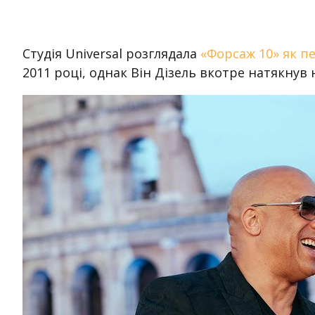
Студія Universal розглядала
«Форсаж 10‎» як п
2011 році, однак Він Дізель вкотре натякнув 