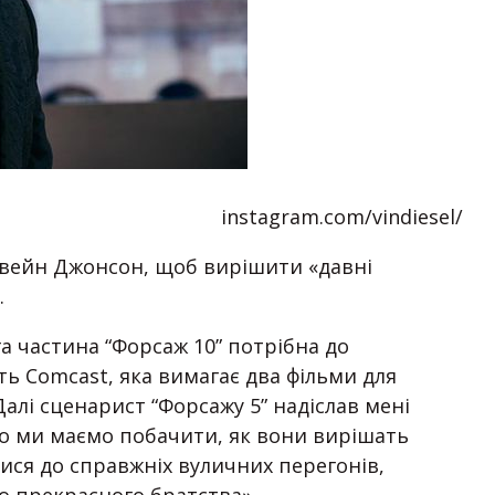
instagram.com/vindiesel/
Двейн Джонсон, щоб вирішити «давні
.
га частина “Форсаж 10” потрібна до
ить Comcast, яка вимагає два фільми для
Далі сценарист “Форсажу 5” надіслав мені
 що ми маємо побачити, як вони вирішать
тися до справжніх вуличних перегонів,