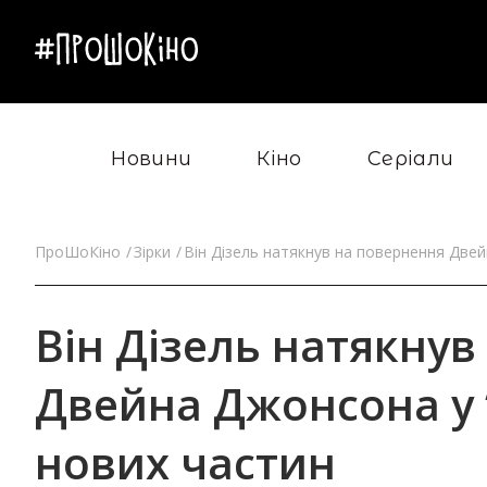
Новини
Кіно
Серіали
ПроШоКіно
Зірки
Він Дізель натякнув на повернення Две
Він Дізель натякнув
Двейна Джонсона у 
нових частин