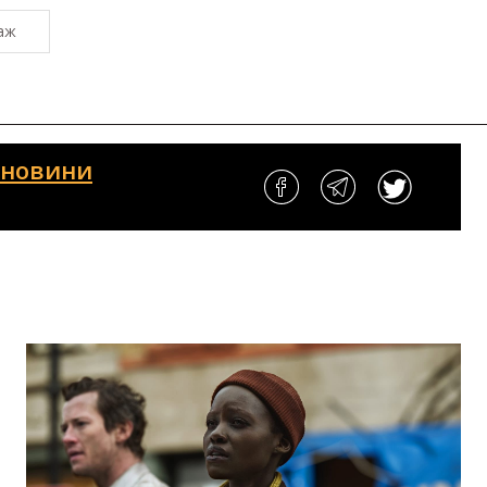
аж
і новини