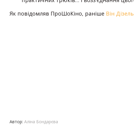
практичних трюків… і возз’єднання цьог
Як повідомляв ПроШоКіно, раніше
Він Дізель
Автор:
Аліна Бондарєва