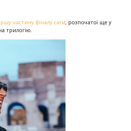
ершу частину фіналу саги
, розпочатої ще у
на трилогію.