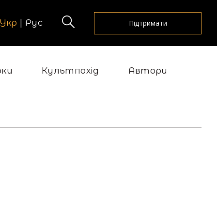
Укр
|
Рус
Підтримати
рки
Культпохід
Автори