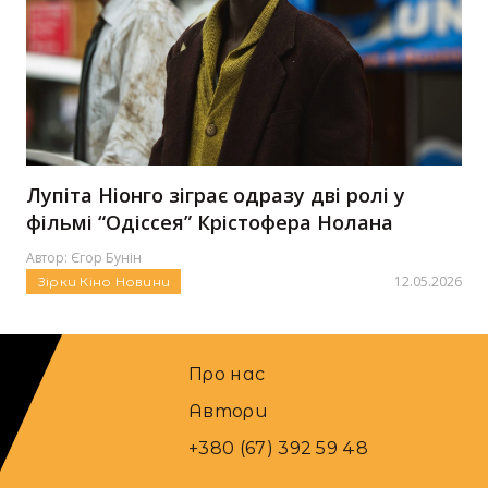
Лупіта Ніонго зіграє одразу дві ролі у
фільмі “Одіссея” Крістофера Нолана
Автор:
Єгор Бунін
12.05.2026
Зірки
Кіно
Новини
Про нас
Автори
+380 (67) 392 59 48