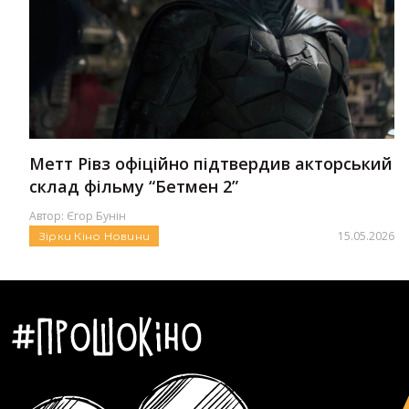
Метт Рівз офіційно підтвердив акторський
склад фільму “Бетмен 2”
Автор:
Єгор Бунін
15.05.2026
Зірки
Кіно
Новини