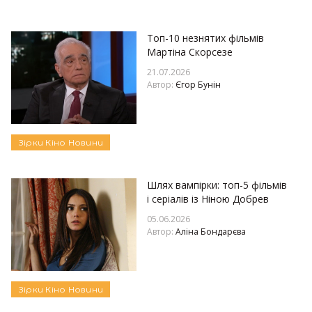
Топ-10 незнятих фільмів
Мартіна Скорсезе
21.07.2026
Автор:
Єгор Бунін
Зірки
Кіно
Новини
Шлях вампірки: топ-5 фільмів
і серіалів із Ніною Добрев
05.06.2026
Автор:
Аліна Бондарєва
Зірки
Кіно
Новини