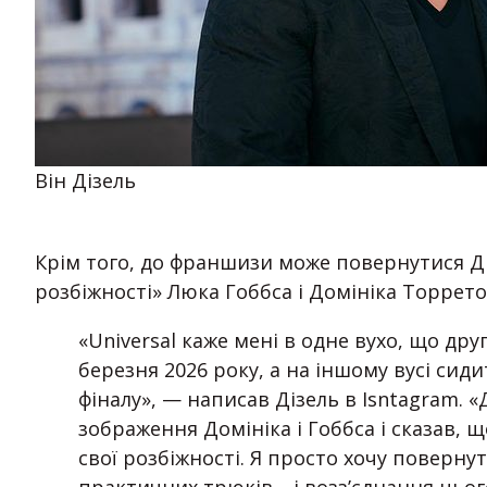
Він Дізель
Крім того, до франшизи може повернутися 
розбіжності» Люка Гоббса і Домініка Торрето
«Universal каже мені в одне вухо, що дру
березня 2026 року, а на іншому вусі сид
фіналу», — написав Дізель в Isntagram. «
зображення Домініка і Гоббса і сказав,
свої розбіжності. Я просто хочу поверну