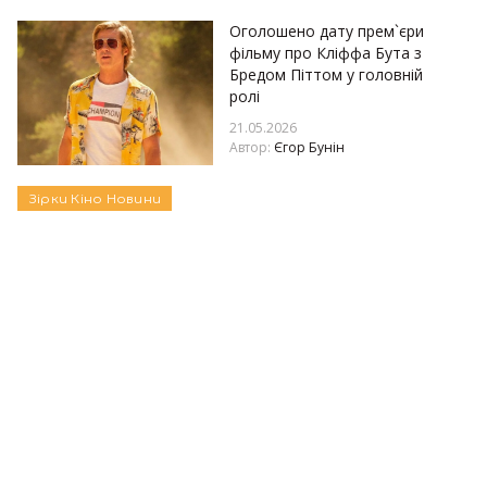
Оголошено дату прем`єри
фільму про Кліффа Бута з
Бредом Піттом у головній
ролі
21.05.2026
Автор:
Єгор Бунін
Зірки
Кіно
Новини