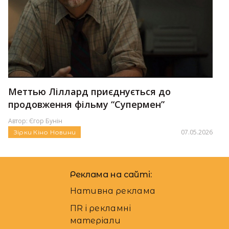
Меттью Ліллард приєднується до
продовження фільму “Супермен”
Автор:
Єгор Бунін
07.05.2026
Зірки
Кіно
Новини
Реклама на сайті:
Нативна реклама
ПR і рекламні
матеріали