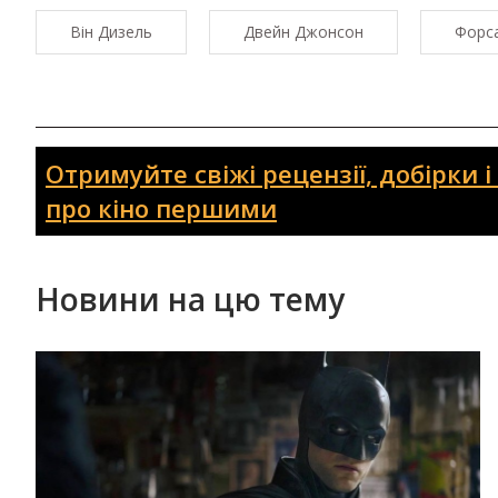
Він Дизель
Двейн Джонсон
Форс
Отримуйте свіжі рецензії, добірки 
про кіно першими
Новини на цю тему