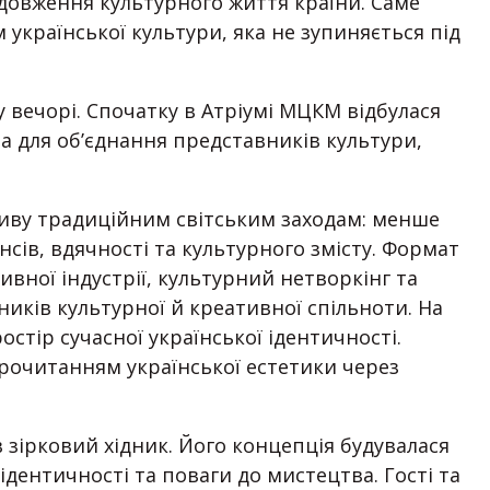
одовження культурного життя країни. Саме
 української культури, яка не зупиняється під
 вечорі. Спочатку в Атріумі МЦКМ відбулася
а для об’єднання представників культури,
иву традиційним світським заходам: менше
нсів, вдячності та культурного змісту. Формат
вної індустрії, культурний нетворкінг та
ків культурної й креативної спільноти. На
тір сучасної української ідентичності.
прочитанням української естетики через
 зірковий хідник. Його концепція будувалася
ідентичності та поваги до мистецтва. Гості та