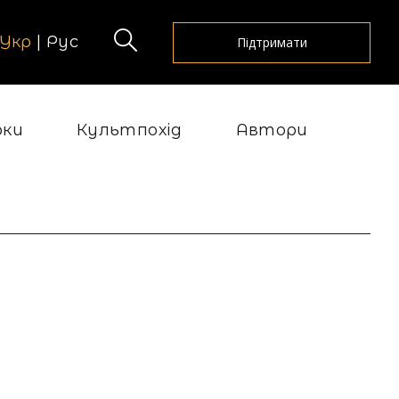
Укр
|
Рус
Підтримати
рки
Культпохід
Автори