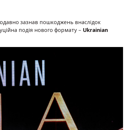
одавно зазнав пошкоджень внаслідок
туційна подія нового формату –
Ukrainian