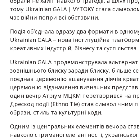
обрали не хайп навколо трагедії, а шлях пр
тому Ukrainian GALA | VYTOKY стала символом
час війни попри всі обставини.
Подія об’єднала одразу два формати в одному
Ukrainian GALA – нова інституційна платформ
креативних індустрій, бізнесу та суспільства.
Ukrainian GALA продемонструвала альтернат
зовнішнього блиску заради блиску, більше се
поєднав церемонію вшанування діячів креати
церемонію відзначення визначних представни
один вечір Атріум МЦКМ перетворився на прос
Дрескод події (Ethno Tie) став символічним 
образи, стиль та культурні коди.
Одним із центральних елементів вечора став
навколо стриманої елегантності, української 