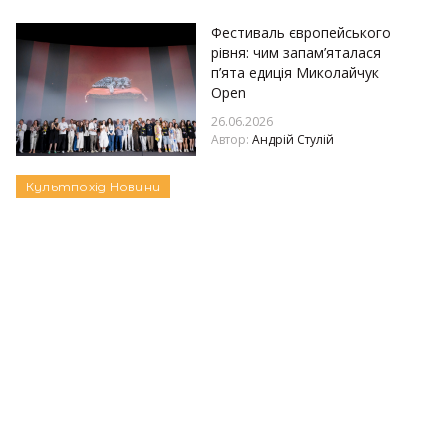
Фестиваль європейського
рівня: чим запам’яталася
п’ята едиція Миколайчук
Open
26.06.2026
Автор:
Андрій Стулій
Культпохід
Новини