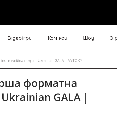
Відеоігри
Комікси
Шоу
Зі
інституційна подія – Ukrainian GALA | VYTOKY
перша форматна
 Ukrainian GALA |