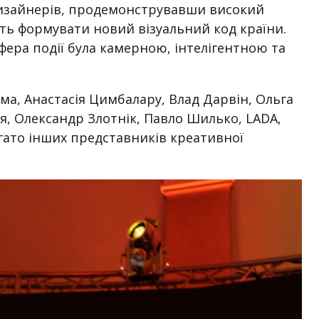
дизайнерів, продемонструвавши високий
ість формувати новий візуальний код країни.
фера події була камерною, інтелігентною та
рма, Анастасія Цимбалару, Влад Дарвін, Ольга
я, Олександр Злотнік, Павло Шилько, LADA,
агато інших представників креативної