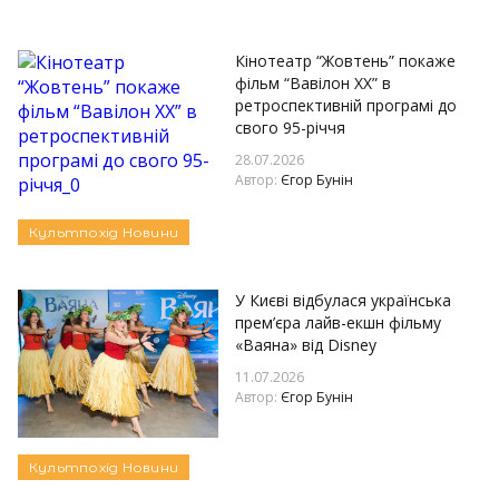
Кінотеатр “Жовтень” покаже
фільм “Вавілон ХХ” в
ретроспективній програмі до
свого 95-річчя
28.07.2026
Автор:
Єгор Бунін
Культпохід
Новини
У Києві відбулася українська
прем’єра лайв-екшн фільму
«Ваяна» від Disney
11.07.2026
Автор:
Єгор Бунін
Культпохід
Новини