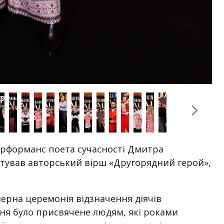
ерформанс поета сучасності Дмитра
нтував авторський вірш «Другорядний герой»,
мерна церемонія відзначення діячів
ння було присвячене людям, які роками