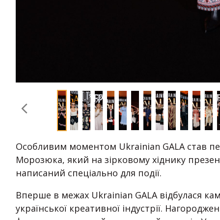
Особливим моментом Ukrainian GALA став п
Морозюка, який на зірковому хіднику презе
написаний спеціально для події.
Вперше в межах Ukrainian GALA відбулася ка
української креативної індустрії. Нагородже