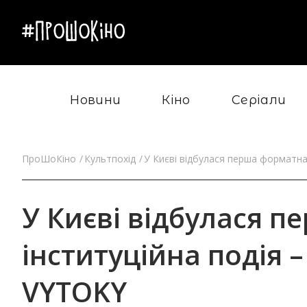
Новини
Кіно
Серіали
ПроШоКіно
Культпохід
У Києві відбулася перша форматна 
У Києві відбулася 
інституційна подія –
VYTOKY